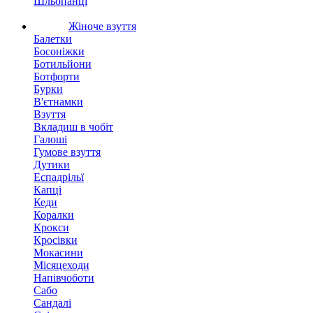
Шльопанці
Жіноче взуття
Балетки
Босоніжки
Ботильйони
Ботфорти
Бурки
В'єтнамки
Взуття
Вкладиш в чобіт
Галоші
Гумове взуття
Дутики
Еспадрільї
Капці
Кеди
Коралки
Крокси
Кросівки
Мокасини
Місяцеходи
Напівчоботи
Сабо
Сандалі