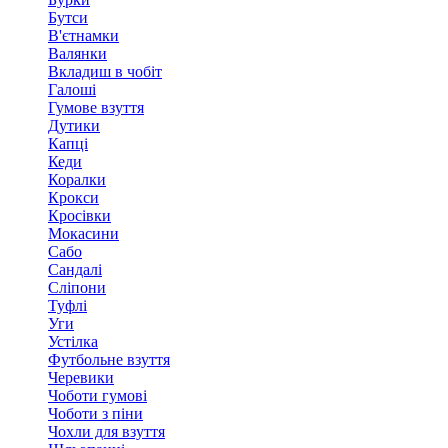
Бутси
В'єтнамки
Валянки
Вкладиш в чобіт
Галоші
Гумове взуття
Дутики
Капці
Кеди
Коралки
Крокси
Кросівки
Мокасини
Сабо
Сандалі
Сліпони
Туфлі
Уги
Устілка
Футбольне взуття
Черевики
Чоботи гумові
Чоботи з піни
Чохли для взуття