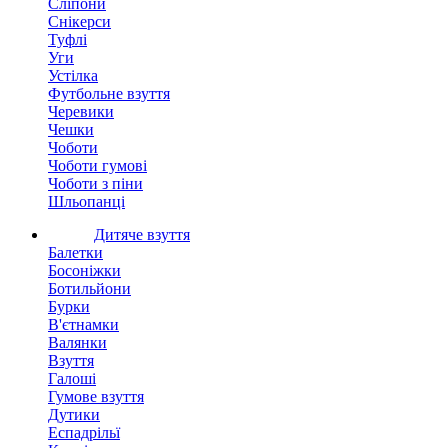
Сліпони
Снікерси
Туфлі
Уги
Устілка
Футбольне взуття
Черевики
Чешки
Чоботи
Чоботи гумові
Чоботи з піни
Шльопанці
Дитяче взуття
Балетки
Босоніжки
Ботильйони
Бурки
В'єтнамки
Валянки
Взуття
Галоші
Гумове взуття
Дутики
Еспадрільї