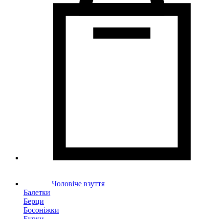
Чоловіче взуття
Балетки
Берци
Босоніжки
Бурки