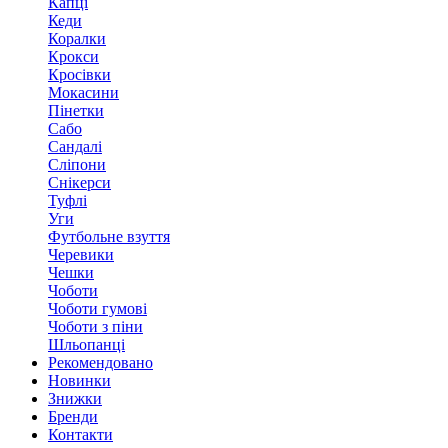
Капці
Кеди
Коралки
Крокси
Кросівки
Мокасини
Пінетки
Сабо
Сандалі
Сліпони
Снікерси
Туфлі
Уги
Футбольне взуття
Черевики
Чешки
Чоботи
Чоботи гумові
Чоботи з піни
Шльопанці
Рекомендовано
Новинки
Знижки
Бренди
Контакти