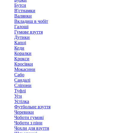
Бутси
В'єтнамки
Валянки
Вкладиш в чобіт
Галоші
Гумове взуття
Дутики
Капці
Кеди
Коралки
Крокси
Кросівки
Мокасини
Сабо
Сандалі
Сліпони
Туфлі
Уги
Устілка
Футбольне взуття
Черевики
Чоботи гумові
Чоботи з піни
Чохли для взуття