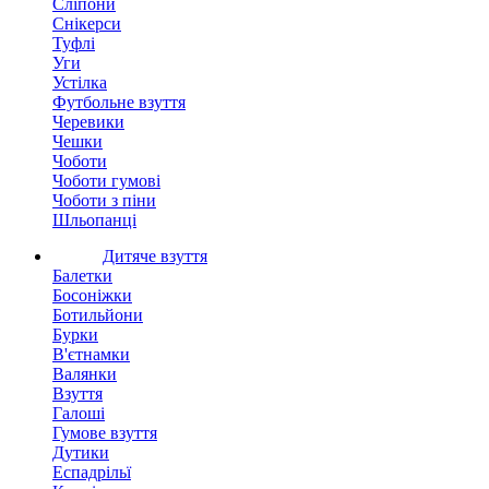
Сліпони
Снікерси
Туфлі
Уги
Устілка
Футбольне взуття
Черевики
Чешки
Чоботи
Чоботи гумові
Чоботи з піни
Шльопанці
Дитяче взуття
Балетки
Босоніжки
Ботильйони
Бурки
В'єтнамки
Валянки
Взуття
Галоші
Гумове взуття
Дутики
Еспадрільї