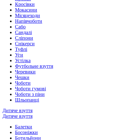
Кросівки
Мокасини
Місяцеходи
Напівчоботи
Сабо
Сандалі
Сліпони
Снікерси
Туфлі
Уги
Устілка
Футбольне взуття
Черевики
Чешки
Чоботи
Чоботи гумові
Чоботи з піни
Шльопанці
Дитяче взуття
Дитяче взуття
Балетки
Босоніжки
Ботильйони