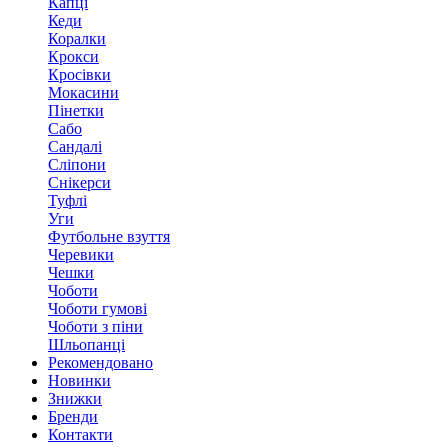
Капці
Кеди
Коралки
Крокси
Кросівки
Мокасини
Пінетки
Сабо
Сандалі
Сліпони
Снікерси
Туфлі
Уги
Футбольне взуття
Черевики
Чешки
Чоботи
Чоботи гумові
Чоботи з піни
Шльопанці
Рекомендовано
Новинки
Знижки
Бренди
Контакти