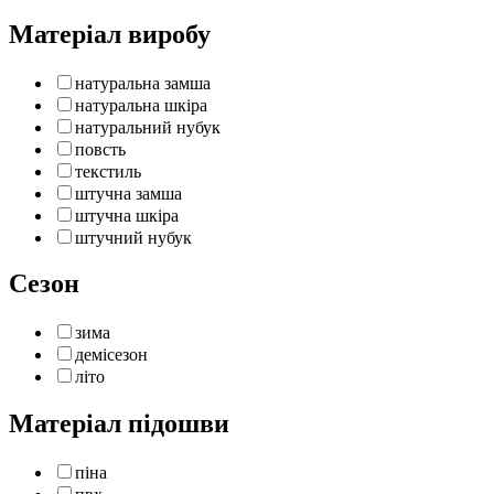
Матеріал виробу
натуральна замша
натуральна шкіра
натуральний нубук
повсть
текстиль
штучна замша
штучна шкіра
штучний нубук
Сезон
зима
демісезон
літо
Матеріал підошви
піна