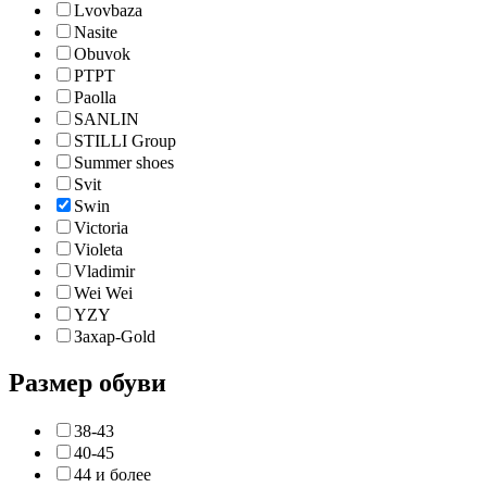
Lvovbaza
Nasite
Obuvok
PTPT
Paolla
SANLIN
STILLI Group
Summer shoes
Svit
Swin
Victoria
Violeta
Vladimir
Wei Wei
YZY
Захар-Gold
Размер обуви
38-43
40-45
44 и более