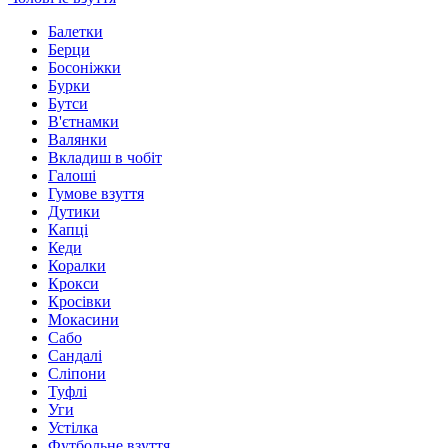
Балетки
Берци
Босоніжки
Бурки
Бутси
В'єтнамки
Валянки
Вкладиш в чобіт
Галоші
Гумове взуття
Дутики
Капці
Кеди
Коралки
Крокси
Кросівки
Мокасини
Сабо
Сандалі
Сліпони
Туфлі
Уги
Устілка
Футбольне взуття