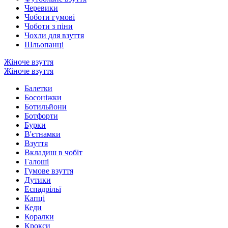
Черевики
Чоботи гумові
Чоботи з піни
Чохли для взуття
Шльопанці
Жіноче взуття
Жіноче взуття
Балетки
Босоніжки
Ботильйони
Ботфорти
Бурки
В'єтнамки
Взуття
Вкладиш в чобіт
Галоші
Гумове взуття
Дутики
Еспадрільї
Капці
Кеди
Коралки
Крокси