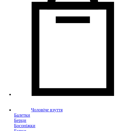
Чоловіче взуття
Балетки
Берци
Босоніжки
Бурки