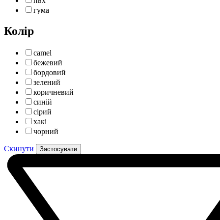
пвх
гума
Колір
camel
бежевий
бордовий
зелений
коричневий
синій
сірий
хакі
чорний
Скинути
Застосувати