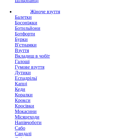
Шльопанці
Жіноче взуття
Балетки
Босоніжки
Ботильйони
Ботфорти
Бурки
В'єтнамки
Взуття
Вкладиш в чобіт
Галоші
Гумове взуття
Дутики
Еспадрільї
Капці
Кеди
Коралки
Крокси
Кросівки
Мокасини
Місяцеходи
Напівчоботи
Сабо
Сандалі