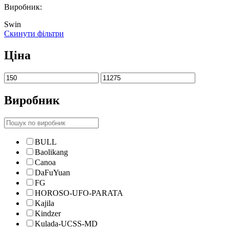
Виробник:
Swin
Скинути фільтри
Ціна
Виробник
BULL
Baolikang
Canoa
DaFuYuan
FG
HOROSO-UFO-PARATA
Kajila
Kindzer
Kulada-UCSS-MD