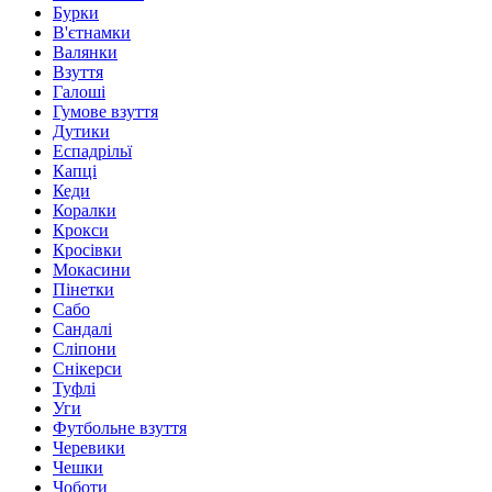
Бурки
В'єтнамки
Валянки
Взуття
Галоші
Гумове взуття
Дутики
Еспадрільї
Капці
Кеди
Коралки
Крокси
Кросівки
Мокасини
Пінетки
Сабо
Сандалі
Сліпони
Снікерси
Туфлі
Уги
Футбольне взуття
Черевики
Чешки
Чоботи