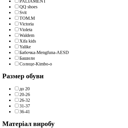
PALIAMENT
QQ shoes
Svit
TOM.M
Victoria
Violeta
Waldem
Xifa kids
Yalike
Бабочка-Mengfuna-AESD
Башили
Солнце-Kimbo-o
Размер обуви
до 20
20-26
26-32
31-37
36-41
Матеріал виробу