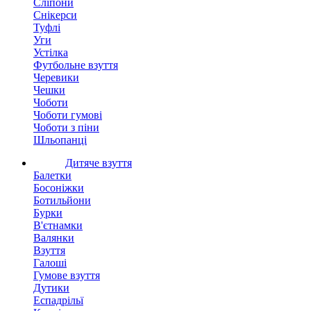
Сліпони
Снікерси
Туфлі
Уги
Устілка
Футбольне взуття
Черевики
Чешки
Чоботи
Чоботи гумові
Чоботи з піни
Шльопанці
Дитяче взуття
Балетки
Босоніжки
Ботильйони
Бурки
В'єтнамки
Валянки
Взуття
Галоші
Гумове взуття
Дутики
Еспадрільї