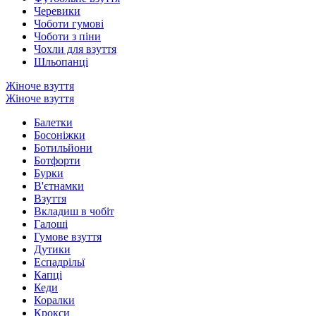
Черевики
Чоботи гумові
Чоботи з піни
Чохли для взуття
Шльопанці
Жіноче взуття
Жіноче взуття
Балетки
Босоніжки
Ботильйони
Ботфорти
Бурки
В'єтнамки
Взуття
Вкладиш в чобіт
Галоші
Гумове взуття
Дутики
Еспадрільї
Капці
Кеди
Коралки
Крокси