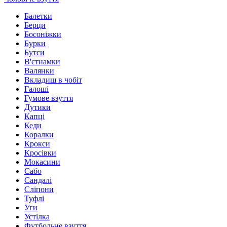
Балетки
Берци
Босоніжки
Бурки
Бутси
В'єтнамки
Валянки
Вкладиш в чобіт
Галоші
Гумове взуття
Дутики
Капці
Кеди
Коралки
Крокси
Кросівки
Мокасини
Сабо
Сандалі
Сліпони
Туфлі
Уги
Устілка
Футбольне взуття