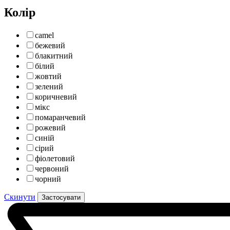
Колір
camel
бежевий
блакитний
білий
жовтий
зелений
коричневий
мікс
помаранчевий
рожевий
синій
сірий
фіолетовий
червоний
чорний
Скинути
Застосувати