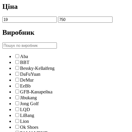
Ціна
Виробник
Aba
BBT
Bessky-Kellaifeng
DaFuYuan
DeMur
EeBb
GFB-Канарейка
Jibukang
Jong Golf
LQD
LiBang
Lion
Ok Shoes