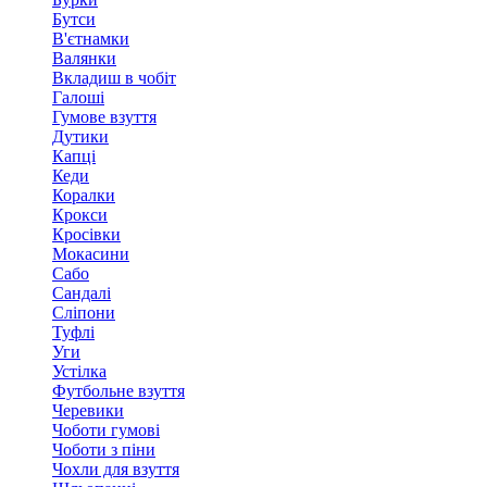
Бутси
В'єтнамки
Валянки
Вкладиш в чобіт
Галоші
Гумове взуття
Дутики
Капці
Кеди
Коралки
Крокси
Кросівки
Мокасини
Сабо
Сандалі
Сліпони
Туфлі
Уги
Устілка
Футбольне взуття
Черевики
Чоботи гумові
Чоботи з піни
Чохли для взуття