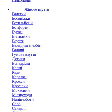
Шльопанці
Жіноче взуття
Балетки
Босоніжки
Ботильйони
Ботфорти
Бурки
В'єтнамки
Взуття
Вкладиш в чобіт
Галоші
Гумове взуття
Дутики
Еспадрільї
Капці
Кеди
Коралки
Крокси
Кросівки
Мокасини
Місяцеходи
Напівчоботи
Сабо
Сандалі