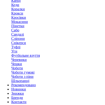
Капці
Кеди
Коралки
Крокси
Кросівки
Мокасини
Пінетки
Сабо
Сандалі
Сліпони
Снікерси
Туфлі
Уги
Футбольне взуття
Черевики
Чешки
Чоботи
Чоботи гумові
Чоботи з піни
Шльопанці
Рекомендовано
Новинки
Знижки
Бренди
Контакти