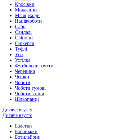
Кросівки
Мокасини
Місяцеходи
Напівчоботи
Сабо
Сандалі
Сліпони
Снікерси
Туфлі
Уги
Устілка
Футбольне взуття
Черевики
Чешки
Чоботи
Чоботи гумові
Чоботи з піни
Шльопанці
Дитяче взуття
Дитяче взуття
Балетки
Босоніжки
Ботильйони