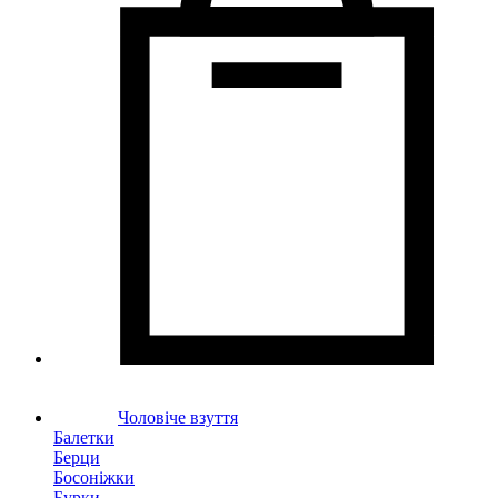
Чоловіче взуття
Балетки
Берци
Босоніжки
Бурки