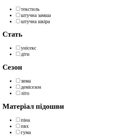
текстиль
штучна замша
штучна шкіра
Стать
унісекс
діти
Сезон
зима
демісезон
літо
Матеріал підошви
піна
пвх
гума