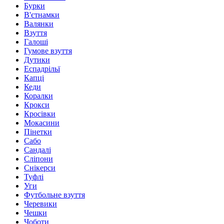
Бурки
В'єтнамки
Валянки
Взуття
Галоші
Гумове взуття
Дутики
Еспадрільї
Капці
Кеди
Коралки
Крокси
Кросівки
Мокасини
Пінетки
Сабо
Сандалі
Сліпони
Снікерси
Туфлі
Уги
Футбольне взуття
Черевики
Чешки
Чоботи