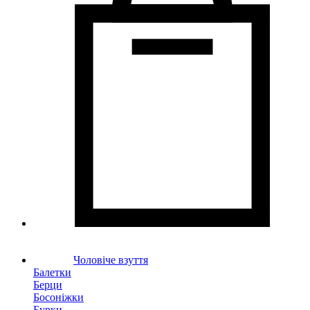
Чоловіче взуття
Балетки
Берци
Босоніжки
Бурки