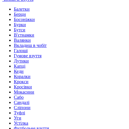
Балетки
Берци
Босоніжки
Бурки
Бутси
В'єтнамки
Валянки
Вкладиш в чобіт
Галоші
Гумове взуття
Дутики
Капці
Кеди
Коралки
Крокси
Кросівки
Мокасини
Сабо
Сандалі
Сліпони
Туфлі
Уги
Устілка
Футбольне взуття