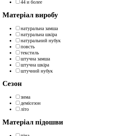
44 и более
Матеріал виробу
натуральна замша
натуральна шкіра
натуральний нубук
повсть
текстиль
штучна замша
штучна шкіра
штучний нубук
Сезон
зима
демісезон
літо
Матеріал підошви
піна