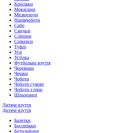
Кросівки
Мокасини
Місяцеходи
Напівчоботи
Сабо
Сандалі
Сліпони
Снікерси
Туфлі
Уги
Устілка
Футбольне взуття
Черевики
Чешки
Чоботи
Чоботи гумові
Чоботи з піни
Шльопанці
Дитяче взуття
Дитяче взуття
Балетки
Босоніжки
Ботильйони