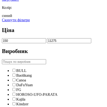
Колір:
синий
Скинути фільтри
Ціна
Виробник
BULL
Baolikang
Canoa
DaFuYuan
FG
HOROSO-UFO-PARATA
Kajila
Kindzer