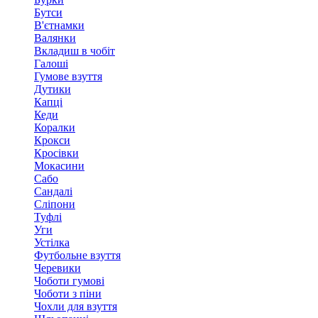
Бутси
В'єтнамки
Валянки
Вкладиш в чобіт
Галоші
Гумове взуття
Дутики
Капці
Кеди
Коралки
Крокси
Кросівки
Мокасини
Сабо
Сандалі
Сліпони
Туфлі
Уги
Устілка
Футбольне взуття
Черевики
Чоботи гумові
Чоботи з піни
Чохли для взуття