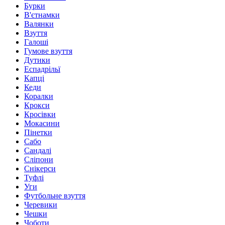
Бурки
В'єтнамки
Валянки
Взуття
Галоші
Гумове взуття
Дутики
Еспадрільї
Капці
Кеди
Коралки
Крокси
Кросівки
Мокасини
Пінетки
Сабо
Сандалі
Сліпони
Снікерси
Туфлі
Уги
Футбольне взуття
Черевики
Чешки
Чоботи