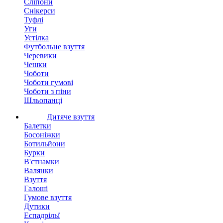
Сліпони
Снікерси
Туфлі
Уги
Устілка
Футбольне взуття
Черевики
Чешки
Чоботи
Чоботи гумові
Чоботи з піни
Шльопанці
Дитяче взуття
Балетки
Босоніжки
Ботильйони
Бурки
В'єтнамки
Валянки
Взуття
Галоші
Гумове взуття
Дутики
Еспадрільї