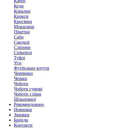
Капці
Кеди
Коралки
Крокси
Кросівки
Мокасини
Пінетки
Сабо
Сандалі
Сліпони
Снікерси
Туфлі
Уги
Футбольне взуття
Черевики
Чешки
Чоботи
Чоботи гумові
Чоботи з піни
Шльопанці
Рекомендовано
Новинки
Знижки
Бренди
Контакти