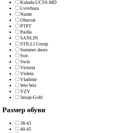
Kulada-UCSS-MD
Lvovbaza
Nasite
Obuvok
PTPT
Paolla
SANLIN
STILLI Group
Summer shoes
Svit
Swin
Victoria
Violeta
Vladimir
Wei Wei
YZY
Захар-Gold
Размер обуви
38-43
40-45