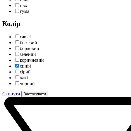
пвх
гума
Колір
camel
бежевий
бордовий
зелений
коричневий
синій
сірий
хакі
чорний
Скинути
Застосувати