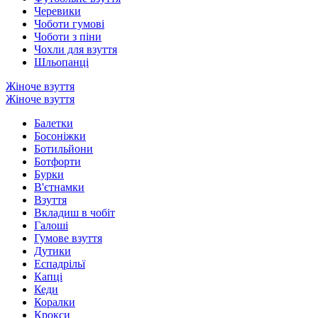
Черевики
Чоботи гумові
Чоботи з піни
Чохли для взуття
Шльопанці
Жіноче взуття
Жіноче взуття
Балетки
Босоніжки
Ботильйони
Ботфорти
Бурки
В'єтнамки
Взуття
Вкладиш в чобіт
Галоші
Гумове взуття
Дутики
Еспадрільї
Капці
Кеди
Коралки
Крокси