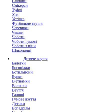
Сліпони
Снікерси
Туфлі
Уги
Устілка
Футбольне взуття
Черевики
Чешки
Чоботи
Чоботи гумові
Чоботи з піни
Шльопанці
Дитяче взуття
Балетки
Босоніжки
Ботильйони
Бурки
В'єтнамки
Валянки
Взуття
Галоші
Гумове взуття
Дутики
Еспадрільї