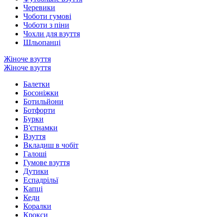
Черевики
Чоботи гумові
Чоботи з піни
Чохли для взуття
Шльопанці
Жіноче взуття
Жіноче взуття
Балетки
Босоніжки
Ботильйони
Ботфорти
Бурки
В'єтнамки
Взуття
Вкладиш в чобіт
Галоші
Гумове взуття
Дутики
Еспадрільї
Капці
Кеди
Коралки
Крокси