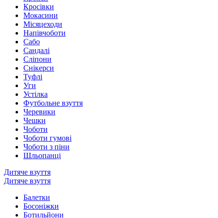
Кросівки
Мокасини
Місяцеходи
Напівчоботи
Сабо
Сандалі
Сліпони
Снікерси
Туфлі
Уги
Устілка
Футбольне взуття
Черевики
Чешки
Чоботи
Чоботи гумові
Чоботи з піни
Шльопанці
Дитяче взуття
Дитяче взуття
Балетки
Босоніжки
Ботильйони