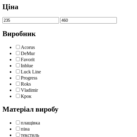
Ціна
Виробник
Acorus
DeMur
Favorit
Inblue
Luck Line
Progress
Roks
Vladimir
Крок
Матеріал виробу
плащівка
піна
текстиль