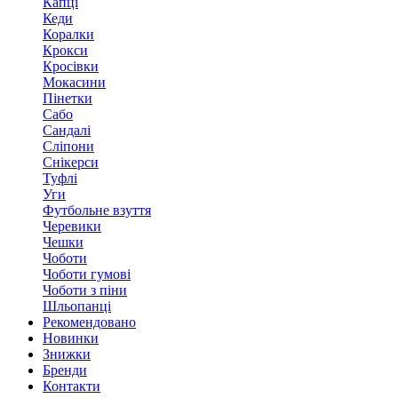
Капці
Кеди
Коралки
Крокси
Кросівки
Мокасини
Пінетки
Сабо
Сандалі
Сліпони
Снікерси
Туфлі
Уги
Футбольне взуття
Черевики
Чешки
Чоботи
Чоботи гумові
Чоботи з піни
Шльопанці
Рекомендовано
Новинки
Знижки
Бренди
Контакти