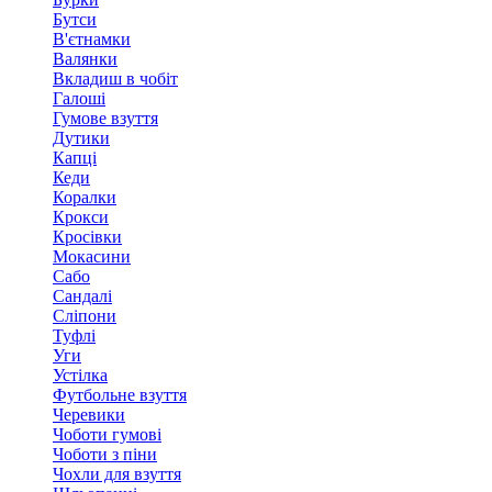
Бутси
В'єтнамки
Валянки
Вкладиш в чобіт
Галоші
Гумове взуття
Дутики
Капці
Кеди
Коралки
Крокси
Кросівки
Мокасини
Сабо
Сандалі
Сліпони
Туфлі
Уги
Устілка
Футбольне взуття
Черевики
Чоботи гумові
Чоботи з піни
Чохли для взуття