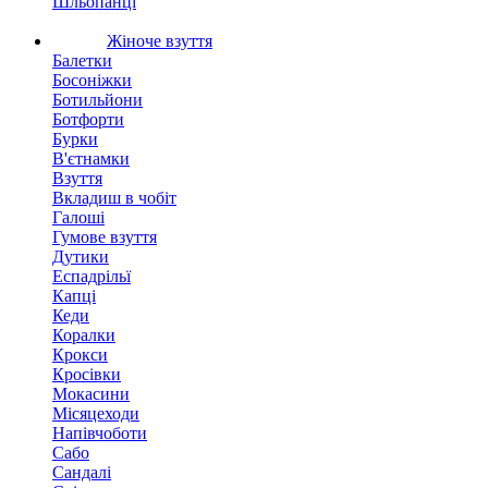
Шльопанці
Жіноче взуття
Балетки
Босоніжки
Ботильйони
Ботфорти
Бурки
В'єтнамки
Взуття
Вкладиш в чобіт
Галоші
Гумове взуття
Дутики
Еспадрільї
Капці
Кеди
Коралки
Крокси
Кросівки
Мокасини
Місяцеходи
Напівчоботи
Сабо
Сандалі