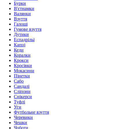
Бурки
В'єтнамки
Валянки
Взуття
Галоші
Гумове взуття
Дутики
Еспадрільї
Капці
Кеди
Коралки
Крокси
Кросівки
Мокасини
Пінетки
Сабо
Сандалі
Сліпони
Снікерси
Туфлі
Уги
Футбольне взуття
Черевики
Чешки
Чоботи