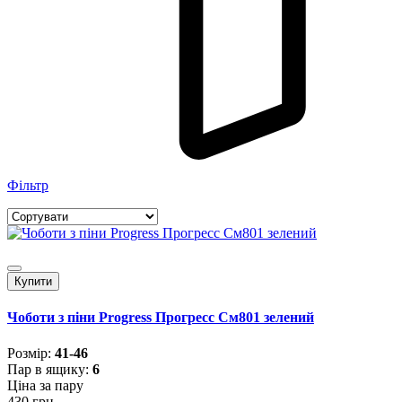
Фільтр
Купити
Чоботи з піни Progress Прогресс См801 зелений
Розмiр:
41-46
Пар в ящику:
6
Ціна за пару
430 грн.