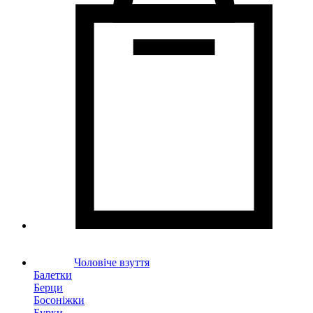
Чоловіче взуття
Балетки
Берци
Босоніжки
Бурки