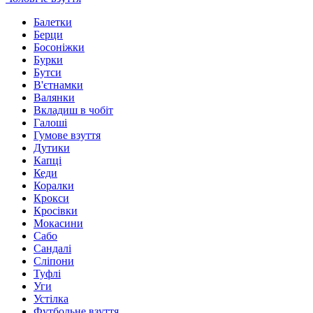
Балетки
Берци
Босоніжки
Бурки
Бутси
В'єтнамки
Валянки
Вкладиш в чобіт
Галоші
Гумове взуття
Дутики
Капці
Кеди
Коралки
Крокси
Кросівки
Мокасини
Сабо
Сандалі
Сліпони
Туфлі
Уги
Устілка
Футбольне взуття