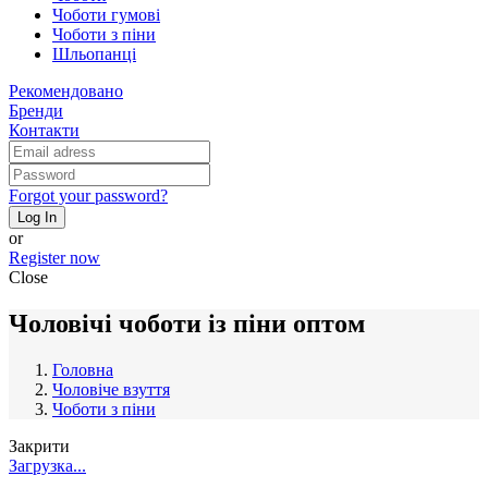
Чоботи гумові
Чоботи з піни
Шльопанці
Рекомендовано
Бренди
Контакти
Forgot your password?
Log In
or
Register now
Close
Чоловічі чоботи із піни оптом
Головна
Чоловіче взуття
Чоботи з піни
Закрити
Загрузка...