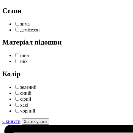
Сезон
зима
демісезон
Матеріал підошви
піна
пвх
Колір
зелений
синій
сірий
хакі
чорний
Скинути
Застосувати