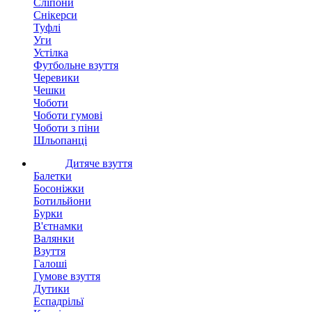
Сліпони
Снікерси
Туфлі
Уги
Устілка
Футбольне взуття
Черевики
Чешки
Чоботи
Чоботи гумові
Чоботи з піни
Шльопанці
Дитяче взуття
Балетки
Босоніжки
Ботильйони
Бурки
В'єтнамки
Валянки
Взуття
Галоші
Гумове взуття
Дутики
Еспадрільї