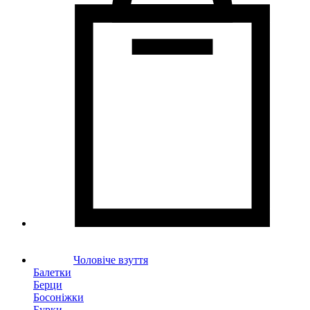
Чоловіче взуття
Балетки
Берци
Босоніжки
Бурки