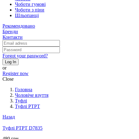
Чоботи гумові
Чоботи з піни
Шльопанці
Рекомендовано
Бренди
Контакти
Forgot your password?
Log In
or
Register now
Close
Головна
Чоловіче взуття
Туфлі
Туфлі PTPT
Назад
Туфлі PTPT D7835
480 грн.