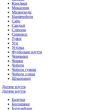
Кросівки
Мокасини
Місяцеходи
Напівчоботи
Сабо
Сандалі
Сліпони
Снікерси
Туфлі
Уги
Устілка
Футбольне взуття
Черевики
Чешки
Чоботи
Чоботи гумові
Чоботи з піни
Шльопанці
Дитяче взуття
Дитяче взуття
Балетки
Босоніжки
Ботильйони