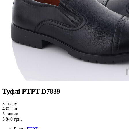
Туфлі PTPT D7839
За пару
480 грн.
За ящик
3 840
грн.
Бренд
PTPT