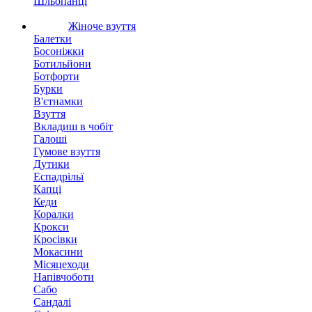
Шльопанці
Жіноче взуття
Балетки
Босоніжки
Ботильйони
Ботфорти
Бурки
В'єтнамки
Взуття
Вкладиш в чобіт
Галоші
Гумове взуття
Дутики
Еспадрільї
Капці
Кеди
Коралки
Крокси
Кросівки
Мокасини
Місяцеходи
Напівчоботи
Сабо
Сандалі