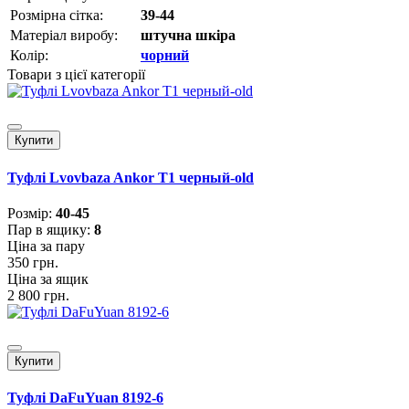
Розмірна сітка:
39-44
Матеріал виробу:
штучна шкіра
Колір:
чорний
Товари з цієї категорії
Купити
Туфлі Lvovbaza Ankor Т1 черный-old
Розмiр:
40-45
Пар в ящику:
8
Ціна за пару
350 грн.
Ціна за ящик
2 800 грн.
Купити
Туфлі DaFuYuan 8192-6