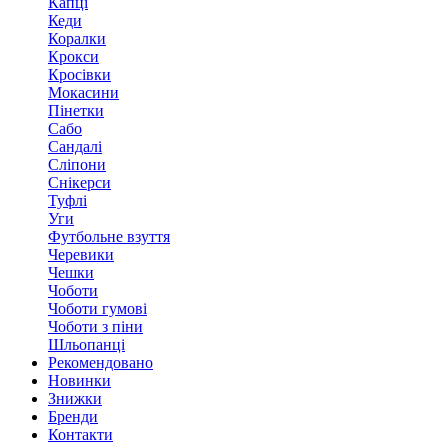
Капці
Кеди
Коралки
Крокси
Кросівки
Мокасини
Пінетки
Сабо
Сандалі
Сліпони
Снікерси
Туфлі
Уги
Футбольне взуття
Черевики
Чешки
Чоботи
Чоботи гумові
Чоботи з піни
Шльопанці
Рекомендовано
Новинки
Знижки
Бренди
Контакти