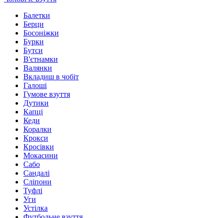
Балетки
Берци
Босоніжки
Бурки
Бутси
В'єтнамки
Валянки
Вкладиш в чобіт
Галоші
Гумове взуття
Дутики
Капці
Кеди
Коралки
Крокси
Кросівки
Мокасини
Сабо
Сандалі
Сліпони
Туфлі
Уги
Устілка
Футбольне взуття