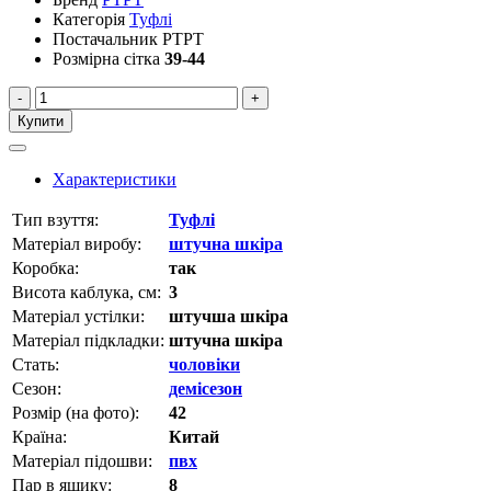
Категорія
Туфлі
Постачальник
PTPT
Розмірна сітка
39-44
-
+
Купити
Характеристики
Тип взуття:
Туфлі
Матеріал виробу:
штучна шкіра
Коробка:
так
Висота каблука, см:
3
Матеріал устілки:
штучша шкіра
Матеріал підкладки:
штучна шкіра
Стать:
чоловіки
Сезон:
демісезон
Розмір (на фото):
42
Країна:
Китай
Матеріал підошви:
пвх
Пар в ящику:
8