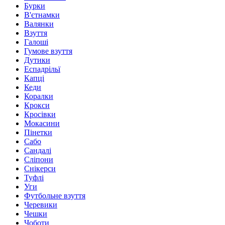
Бурки
В'єтнамки
Валянки
Взуття
Галоші
Гумове взуття
Дутики
Еспадрільї
Капці
Кеди
Коралки
Крокси
Кросівки
Мокасини
Пінетки
Сабо
Сандалі
Сліпони
Снікерси
Туфлі
Уги
Футбольне взуття
Черевики
Чешки
Чоботи