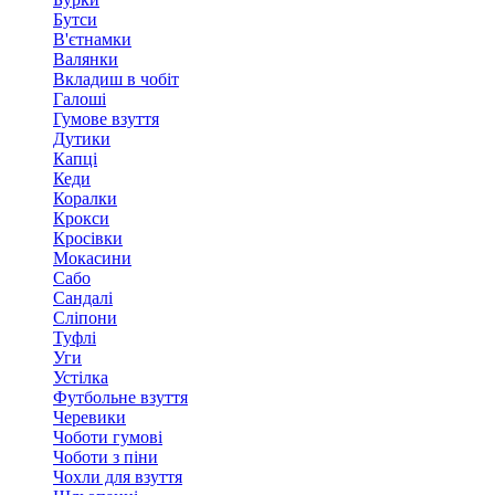
Бутси
В'єтнамки
Валянки
Вкладиш в чобіт
Галоші
Гумове взуття
Дутики
Капці
Кеди
Коралки
Крокси
Кросівки
Мокасини
Сабо
Сандалі
Сліпони
Туфлі
Уги
Устілка
Футбольне взуття
Черевики
Чоботи гумові
Чоботи з піни
Чохли для взуття