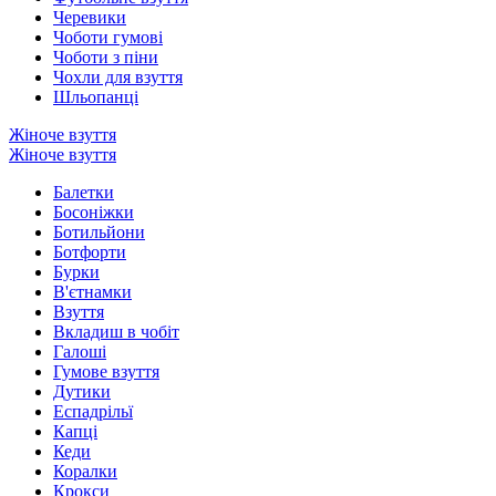
Черевики
Чоботи гумові
Чоботи з піни
Чохли для взуття
Шльопанці
Жіноче взуття
Жіноче взуття
Балетки
Босоніжки
Ботильйони
Ботфорти
Бурки
В'єтнамки
Взуття
Вкладиш в чобіт
Галоші
Гумове взуття
Дутики
Еспадрільї
Капці
Кеди
Коралки
Крокси