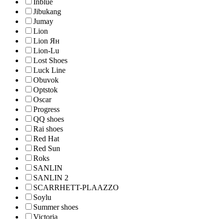
Inblue
Jibukang
Jumay
Lion
Lion Ян
Lion-Lu
Lost Shoes
Luck Line
Obuvok
Optstok
Oscar
Progress
QQ shoes
Rai shoes
Red Hat
Red Sun
Roks
SANLIN
SANLIN 2
SCARRHETT-PLAAZZO
Soylu
Summer shoes
Victoria