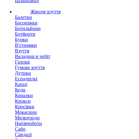
Шльопанці
Жіноче взуття
Балетки
Босоніжки
Ботильйони
Ботфорти
Бурки
В'єтнамки
Взуття
Вкладиш в чобіт
Галоші
Гумове взуття
Дутики
Еспадрільї
Капці
Кеди
Коралки
Крокси
Кросівки
Мокасини
Місяцеходи
Напівчоботи
Сабо
Сандалі