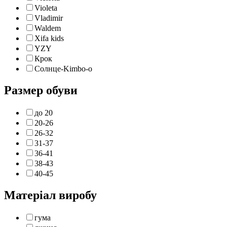
Violeta
Vladimir
Waldem
Xifa kids
YZY
Крок
Солнце-Kimbo-o
Размер обуви
до 20
20-26
26-32
31-37
36-41
38-43
40-45
Матеріал виробу
гума