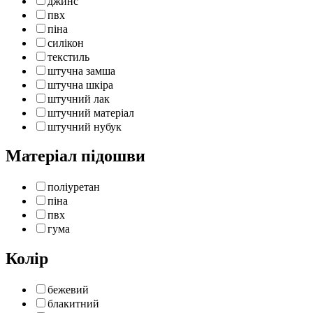
джинс
пвх
піна
силікон
текстиль
штучна замша
штучна шкіра
штучний лак
штучний матеріал
штучний нубук
Матеріал підошви
поліуретан
піна
пвх
гума
Колір
бежевий
блакитний