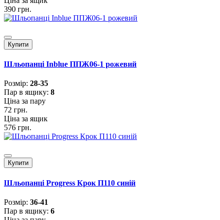
Ціна за ящик
390 грн.
Купити
Шльопанці Inblue ППЖ06-1 рожевий
Розмiр:
28-35
Пар в ящику:
8
Ціна за пару
72 грн.
Ціна за ящик
576 грн.
Купити
Шльопанці Progress Крок П110 синій
Розмiр:
36-41
Пар в ящику:
6
Ціна за пару