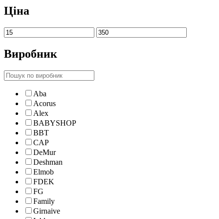
Ціна
Виробник
Aba
Acorus
Alex
BABYSHOP
BBT
CAP
DeMur
Deshman
Elmob
FDEK
FG
Family
Girnaive