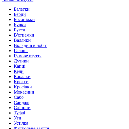
Балетки
Берци
Босоніжки
Бурки
Бутси
В'єтнамки
Валянки
Вкладиш в чобіт
Галоші
Гумове взуття
Дутики
Капці
Кеди
Коралки
Крокси
Кросівки
Мокасини
Сабо
Сандалі
Сліпони
Туфлі
Уги
Устілка
Футбольне взуття