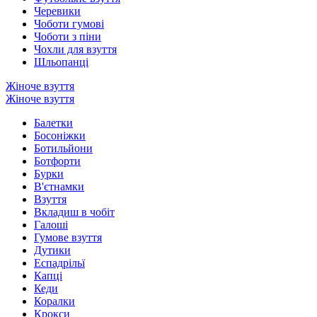
Черевики
Чоботи гумові
Чоботи з піни
Чохли для взуття
Шльопанці
Жіноче взуття
Жіноче взуття
Балетки
Босоніжки
Ботильйони
Ботфорти
Бурки
В'єтнамки
Взуття
Вкладиш в чобіт
Галоші
Гумове взуття
Дутики
Еспадрільї
Капці
Кеди
Коралки
Крокси