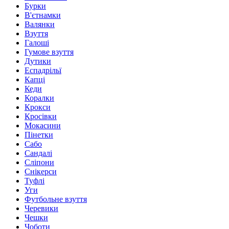
Бурки
В'єтнамки
Валянки
Взуття
Галоші
Гумове взуття
Дутики
Еспадрільї
Капці
Кеди
Коралки
Крокси
Кросівки
Мокасини
Пінетки
Сабо
Сандалі
Сліпони
Снікерси
Туфлі
Уги
Футбольне взуття
Черевики
Чешки
Чоботи