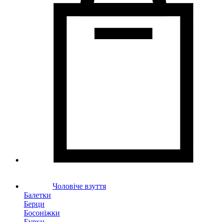
Чоловіче взуття
Балетки
Берци
Босоніжки
Бурки