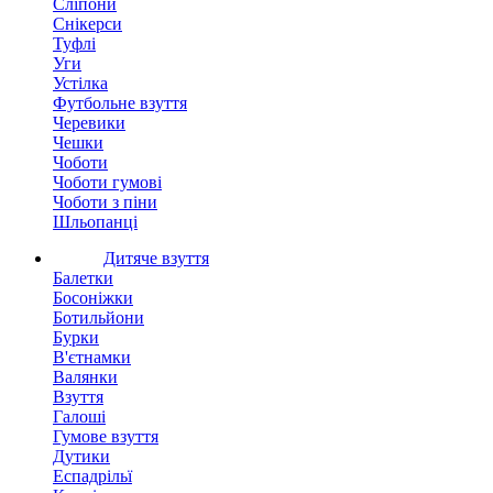
Сліпони
Снікерси
Туфлі
Уги
Устілка
Футбольне взуття
Черевики
Чешки
Чоботи
Чоботи гумові
Чоботи з піни
Шльопанці
Дитяче взуття
Балетки
Босоніжки
Ботильйони
Бурки
В'єтнамки
Валянки
Взуття
Галоші
Гумове взуття
Дутики
Еспадрільї