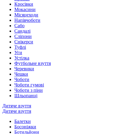
Кросівки
Мокасини
Місяцеходи
Напівчоботи
Сабо
Сандалі
Сліпони
Снікерси
Туфлі
Уги
Устілка
Футбольне взуття
Черевики
Чешки
Чоботи
Чоботи гумові
Чоботи з піни
Шльопанці
Дитяче взуття
Дитяче взуття
Балетки
Босоніжки
Ботильйони