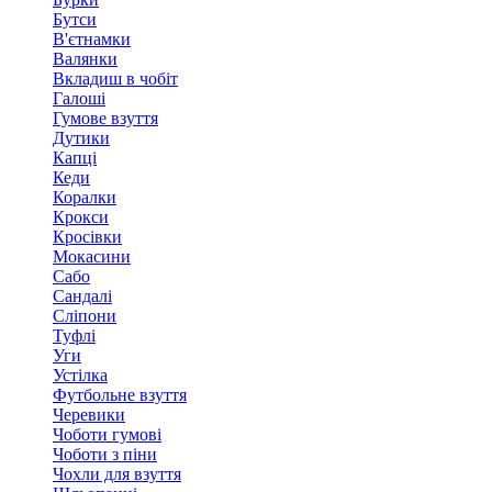
Бутси
В'єтнамки
Валянки
Вкладиш в чобіт
Галоші
Гумове взуття
Дутики
Капці
Кеди
Коралки
Крокси
Кросівки
Мокасини
Сабо
Сандалі
Сліпони
Туфлі
Уги
Устілка
Футбольне взуття
Черевики
Чоботи гумові
Чоботи з піни
Чохли для взуття