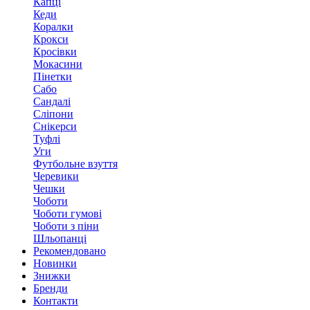
Капці
Кеди
Коралки
Крокси
Кросівки
Мокасини
Пінетки
Сабо
Сандалі
Сліпони
Снікерси
Туфлі
Уги
Футбольне взуття
Черевики
Чешки
Чоботи
Чоботи гумові
Чоботи з піни
Шльопанці
Рекомендовано
Новинки
Знижки
Бренди
Контакти