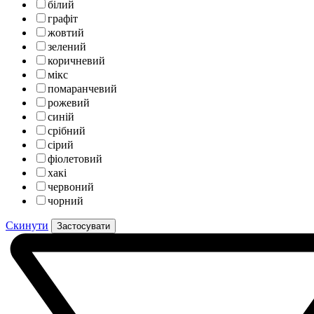
білий
графіт
жовтий
зелений
коричневий
мікс
помаранчевий
рожевий
синій
срібний
сірий
фіолетовий
хакі
червоний
чорний
Скинути
Застосувати