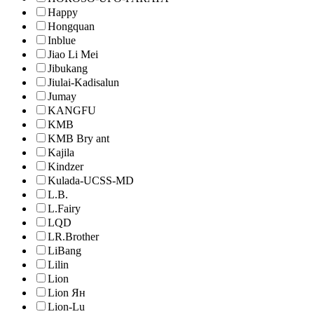
Happy
Hongquan
Inblue
Jiao Li Mei
Jibukang
Jiulai-Kadisalun
Jumay
KANGFU
KMB
KMB Bry ant
Kajila
Kindzer
Kulada-UCSS-MD
L.B.
L.Fairy
LQD
LR.Brother
LiBang
Lilin
Lion
Lion Ян
Lion-Lu