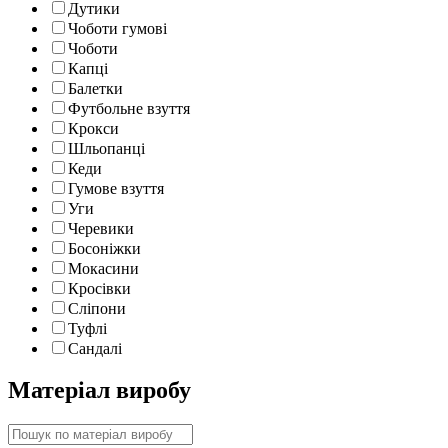
Дутики
Чоботи гумові
Чоботи
Капці
Балетки
Футбольне взуття
Крокси
Шльопанці
Кеди
Гумове взуття
Уги
Черевики
Босоніжки
Мокасини
Кросівки
Сліпони
Туфлі
Сандалі
Матеріал виробу