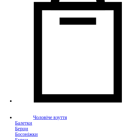
Чоловіче взуття
Балетки
Берци
Босоніжки
Бурки