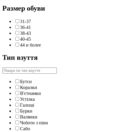
Размер обуви
31-37
36-41
38-43
40-45
44 и более
Тип взуття
Бутси
Коралки
В'єтнамки
Устілка
Галоші
Бурки
Валянки
Чоботи з піни
Сабо