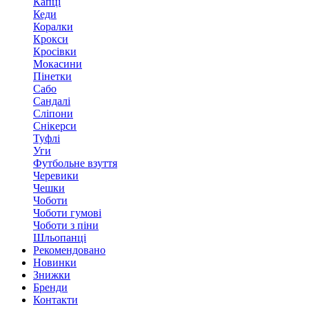
Капці
Кеди
Коралки
Крокси
Кросівки
Мокасини
Пінетки
Сабо
Сандалі
Сліпони
Снікерси
Туфлі
Уги
Футбольне взуття
Черевики
Чешки
Чоботи
Чоботи гумові
Чоботи з піни
Шльопанці
Рекомендовано
Новинки
Знижки
Бренди
Контакти