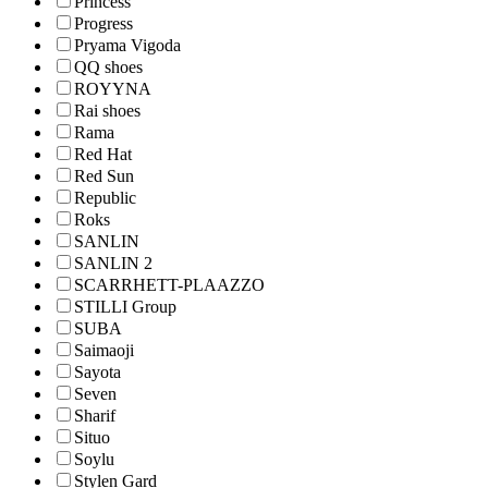
Princess
Progress
Pryama Vigoda
QQ shoes
ROYYNA
Rai shoes
Rama
Red Hat
Red Sun
Republic
Roks
SANLIN
SANLIN 2
SCARRHETT-PLAAZZO
STILLI Group
SUBA
Saimaoji
Sayota
Seven
Sharif
Situo
Soylu
Stylen Gard