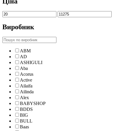
Ціна
Виробник
ABM
AD
ASHIGULI
Aba
Acorus
Active
Ailaifa
Ailinda
Alex
BABYSHOP
BDDS
BIG
BULL
Baas