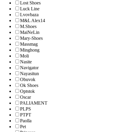
Lost Shoes
Luck Line
Lvovbaza
M&L Alex14
M.Shoes
MaiNeLin
Mary-Shoes
Massmag
Minghong
Moli
Nasite
Navigator
Nayasitun
Obuvok
Ok Shoes
Optstok
Oscar
PALIAMENT
PLPS
PTPT
Paolla
Pet