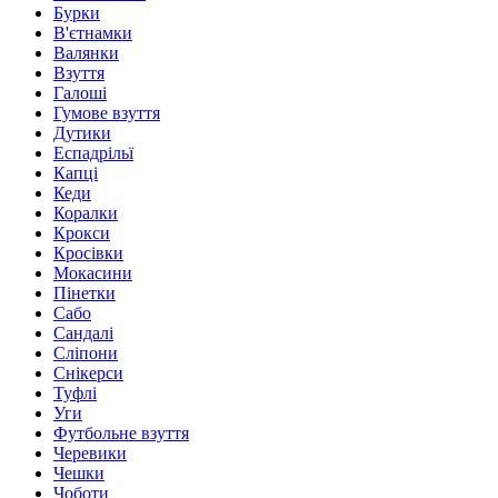
Бурки
В'єтнамки
Валянки
Взуття
Галоші
Гумове взуття
Дутики
Еспадрільї
Капці
Кеди
Коралки
Крокси
Кросівки
Мокасини
Пінетки
Сабо
Сандалі
Сліпони
Снікерси
Туфлі
Уги
Футбольне взуття
Черевики
Чешки
Чоботи