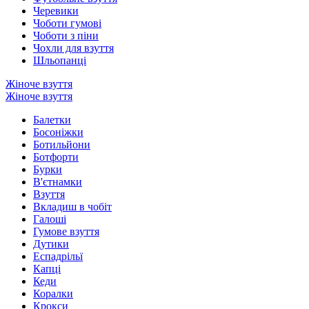
Черевики
Чоботи гумові
Чоботи з піни
Чохли для взуття
Шльопанці
Жіноче взуття
Жіноче взуття
Балетки
Босоніжки
Ботильйони
Ботфорти
Бурки
В'єтнамки
Взуття
Вкладиш в чобіт
Галоші
Гумове взуття
Дутики
Еспадрільї
Капці
Кеди
Коралки
Крокси