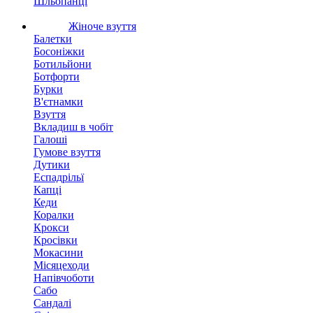
Шльопанці
Жіноче взуття
Балетки
Босоніжки
Ботильйони
Ботфорти
Бурки
В'єтнамки
Взуття
Вкладиш в чобіт
Галоші
Гумове взуття
Дутики
Еспадрільї
Капці
Кеди
Коралки
Крокси
Кросівки
Мокасини
Місяцеходи
Напівчоботи
Сабо
Сандалі