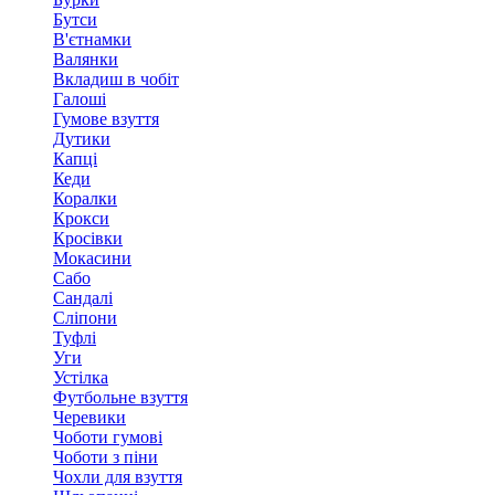
Бутси
В'єтнамки
Валянки
Вкладиш в чобіт
Галоші
Гумове взуття
Дутики
Капці
Кеди
Коралки
Крокси
Кросівки
Мокасини
Сабо
Сандалі
Сліпони
Туфлі
Уги
Устілка
Футбольне взуття
Черевики
Чоботи гумові
Чоботи з піни
Чохли для взуття