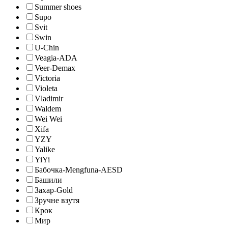
Summer shoes
Supo
Svit
Swin
U-Chin
Veagia-ADA
Veer-Demax
Victoria
Violeta
Vladimir
Waldem
Wei Wei
Xifa
YZY
Yalike
YiYi
Бабочка-Mengfuna-AESD
Башили
Захар-Gold
Зручне взутя
Крок
Мир