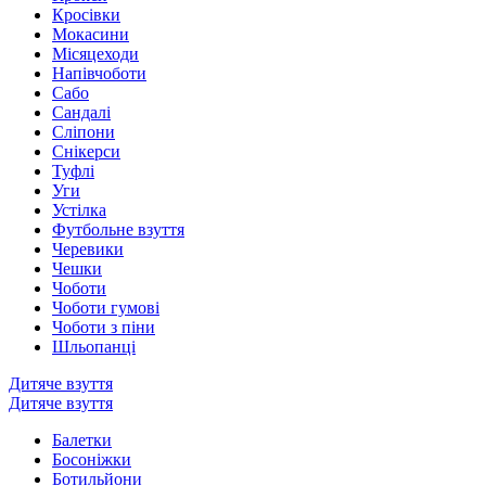
Кросівки
Мокасини
Місяцеходи
Напівчоботи
Сабо
Сандалі
Сліпони
Снікерси
Туфлі
Уги
Устілка
Футбольне взуття
Черевики
Чешки
Чоботи
Чоботи гумові
Чоботи з піни
Шльопанці
Дитяче взуття
Дитяче взуття
Балетки
Босоніжки
Ботильйони