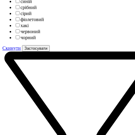
синій
срібний
сірий
фіолетовий
хакі
червоний
чорний
Скинути
Застосувати