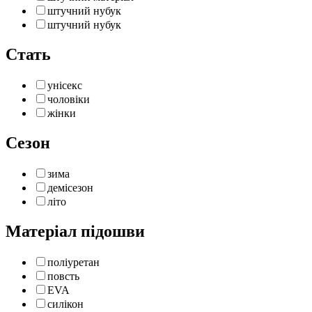
штучний нубук
штучний нубук
Стать
унісекс
чоловіки
жінки
Сезон
зима
демісезон
літо
Матеріал підошви
поліуретан
повсть
EVA
силікон