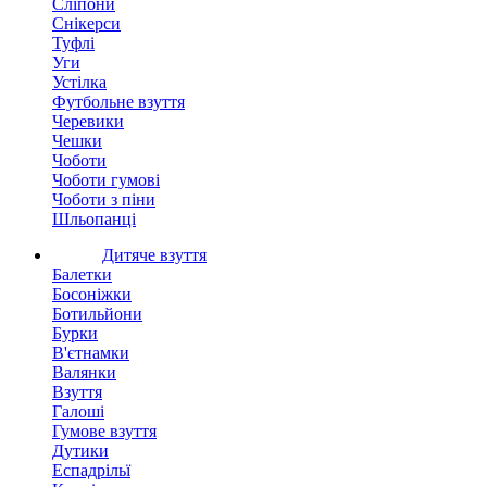
Сліпони
Снікерси
Туфлі
Уги
Устілка
Футбольне взуття
Черевики
Чешки
Чоботи
Чоботи гумові
Чоботи з піни
Шльопанці
Дитяче взуття
Балетки
Босоніжки
Ботильйони
Бурки
В'єтнамки
Валянки
Взуття
Галоші
Гумове взуття
Дутики
Еспадрільї