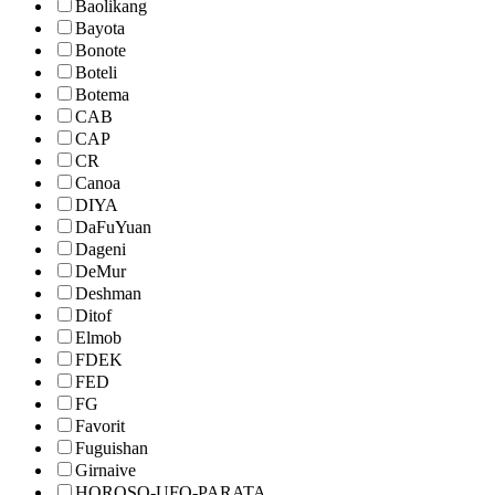
Baolikang
Bayota
Bonote
Boteli
Botema
CAB
CAP
CR
Canoa
DIYA
DaFuYuan
Dageni
DeMur
Deshman
Ditof
Elmob
FDEK
FED
FG
Favorit
Fuguishan
Girnaive
HOROSO-UFO-PARATA