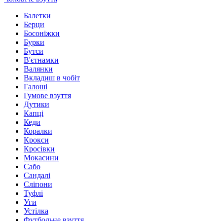
Балетки
Берци
Босоніжки
Бурки
Бутси
В'єтнамки
Валянки
Вкладиш в чобіт
Галоші
Гумове взуття
Дутики
Капці
Кеди
Коралки
Крокси
Кросівки
Мокасини
Сабо
Сандалі
Сліпони
Туфлі
Уги
Устілка
Футбольне взуття