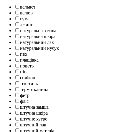
вельвет
велюр
гума
джинс
натуральна замша
натуральна шкіра
натуральний лак
натуральний нубук
пвх
плащівка
повсть
піна
силікон
текстиль
термотканина
фетр
фліс
штучна замша
штучна шкіра
штучне хутро
штучний лак
штучний матеріал