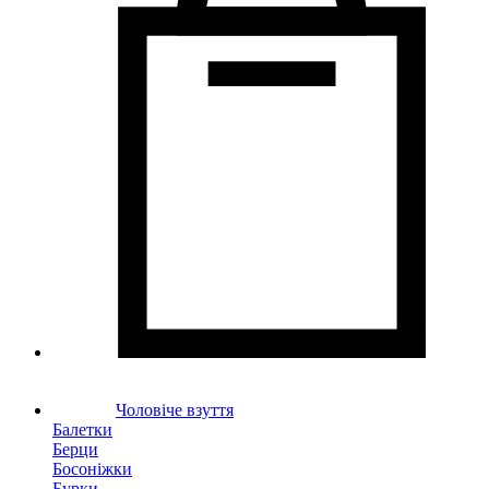
Чоловіче взуття
Балетки
Берци
Босоніжки
Бурки