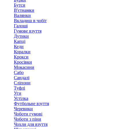
Бутси
В'єтнамки
Валянки
Вкладиш в чобіт
Галоші
Гумове взуття
Дутики
Капці
Кеди
Коралки
Крокси
Кросівки
Мокасини
Сабо
Сандалі
Сліпони
Туфлі
Уги
Устілка
Футбольне взуття
Черевики
Чоботи гумові
Чоботи з піни
Чохли для взуття