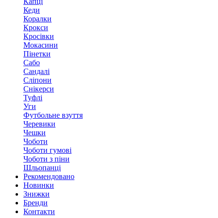
Капці
Кеди
Коралки
Крокси
Кросівки
Мокасини
Пінетки
Сабо
Сандалі
Сліпони
Снікерси
Туфлі
Уги
Футбольне взуття
Черевики
Чешки
Чоботи
Чоботи гумові
Чоботи з піни
Шльопанці
Рекомендовано
Новинки
Знижки
Бренди
Контакти