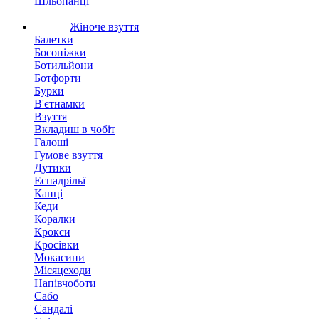
Шльопанці
Жіноче взуття
Балетки
Босоніжки
Ботильйони
Ботфорти
Бурки
В'єтнамки
Взуття
Вкладиш в чобіт
Галоші
Гумове взуття
Дутики
Еспадрільї
Капці
Кеди
Коралки
Крокси
Кросівки
Мокасини
Місяцеходи
Напівчоботи
Сабо
Сандалі