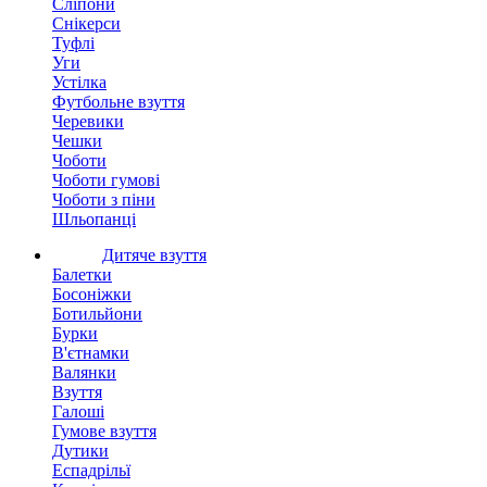
Сліпони
Снікерси
Туфлі
Уги
Устілка
Футбольне взуття
Черевики
Чешки
Чоботи
Чоботи гумові
Чоботи з піни
Шльопанці
Дитяче взуття
Балетки
Босоніжки
Ботильйони
Бурки
В'єтнамки
Валянки
Взуття
Галоші
Гумове взуття
Дутики
Еспадрільї