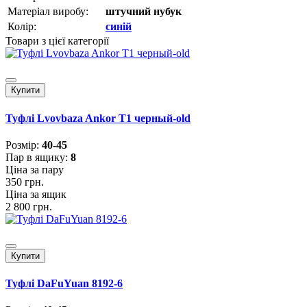
Матеріал виробу:
штучний нубук
Колір:
синій
Товари з цієї категорії
Купити
Туфлі Lvovbaza Ankor Т1 черный-old
Розмiр:
40-45
Пар в ящику:
8
Ціна за пару
350 грн.
Ціна за ящик
2 800 грн.
Купити
Туфлі DaFuYuan 8192-6