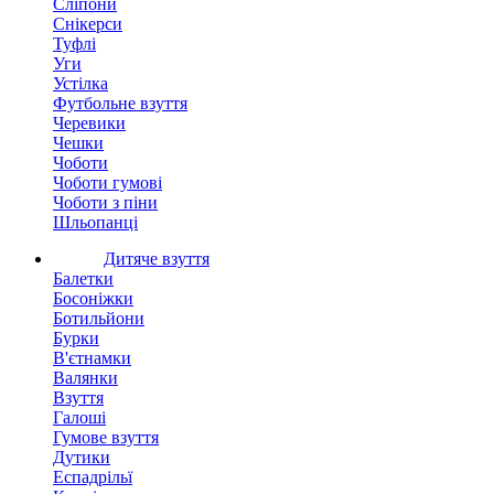
Сліпони
Снікерси
Туфлі
Уги
Устілка
Футбольне взуття
Черевики
Чешки
Чоботи
Чоботи гумові
Чоботи з піни
Шльопанці
Дитяче взуття
Балетки
Босоніжки
Ботильйони
Бурки
В'єтнамки
Валянки
Взуття
Галоші
Гумове взуття
Дутики
Еспадрільї