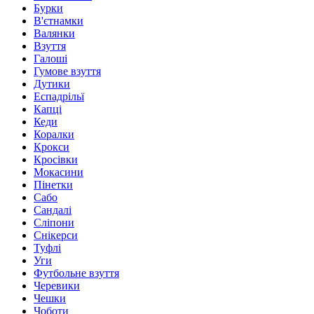
Бурки
В'єтнамки
Валянки
Взуття
Галоші
Гумове взуття
Дутики
Еспадрільї
Капці
Кеди
Коралки
Крокси
Кросівки
Мокасини
Пінетки
Сабо
Сандалі
Сліпони
Снікерси
Туфлі
Уги
Футбольне взуття
Черевики
Чешки
Чоботи