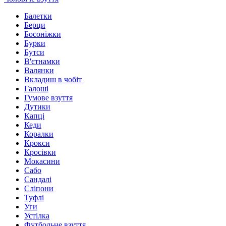
Балетки
Берци
Босоніжки
Бурки
Бутси
В'єтнамки
Валянки
Вкладиш в чобіт
Галоші
Гумове взуття
Дутики
Капці
Кеди
Коралки
Крокси
Кросівки
Мокасини
Сабо
Сандалі
Сліпони
Туфлі
Уги
Устілка
Футбольне взуття