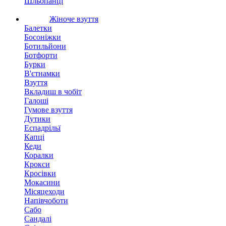
Шльопанці
Жіноче взуття
Балетки
Босоніжки
Ботильйони
Ботфорти
Бурки
В'єтнамки
Взуття
Вкладиш в чобіт
Галоші
Гумове взуття
Дутики
Еспадрільї
Капці
Кеди
Коралки
Крокси
Кросівки
Мокасини
Місяцеходи
Напівчоботи
Сабо
Сандалі