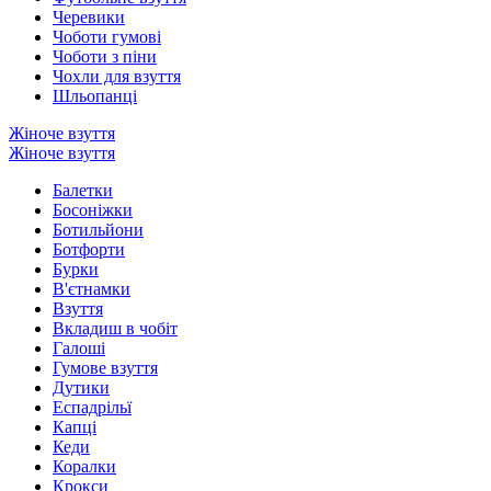
Черевики
Чоботи гумові
Чоботи з піни
Чохли для взуття
Шльопанці
Жіноче взуття
Жіноче взуття
Балетки
Босоніжки
Ботильйони
Ботфорти
Бурки
В'єтнамки
Взуття
Вкладиш в чобіт
Галоші
Гумове взуття
Дутики
Еспадрільї
Капці
Кеди
Коралки
Крокси