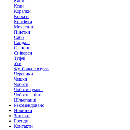
Капці
Кеди
Коралки
Крокси
Кросівки
Мокасини
Пінетки
Сабо
Сандалі
Сліпони
Снікерси
Туфлі
Уги
Футбольне взуття
Черевики
Чешки
Чоботи
Чоботи гумові
Чоботи з піни
Шльопанці
Рекомендовано
Новинки
Знижки
Бренди
Контакти