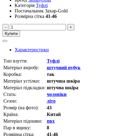
Категорія
Туфлі
Постачальник
Захар-Gold
Розмірна сітка
41-46
-
+
Купити
Характеристики
Тип взуття:
Туфлі
Матеріал виробу:
штучний нубук
Коробка:
так
Матеріал устілки:
штучша шкіра
Матеріал підкладки:
штучна шкіра
Стать:
чоловіки
Сезон:
літо
Розмір (на фото):
43
Країна:
Китай
Матеріал підошви:
пвх
Пар в ящику:
8
Розмірна сітка:
41-46