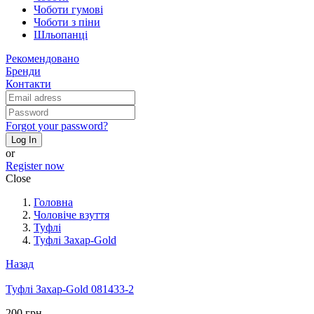
Чоботи гумові
Чоботи з піни
Шльопанці
Рекомендовано
Бренди
Контакти
Forgot your password?
Log In
or
Register now
Close
Головна
Чоловіче взуття
Туфлі
Туфлі Захар-Gold
Назад
Туфлі Захар-Gold 081433-2
200 грн.