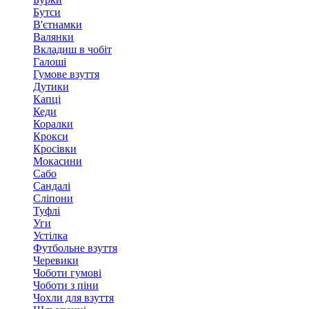
Бутси
В'єтнамки
Валянки
Вкладиш в чобіт
Галоші
Гумове взуття
Дутики
Капці
Кеди
Коралки
Крокси
Кросівки
Мокасини
Сабо
Сандалі
Сліпони
Туфлі
Уги
Устілка
Футбольне взуття
Черевики
Чоботи гумові
Чоботи з піни
Чохли для взуття