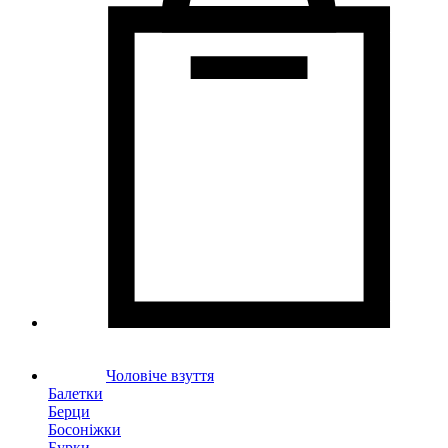
Чоловіче взуття
Балетки
Берци
Босоніжки
Бурки