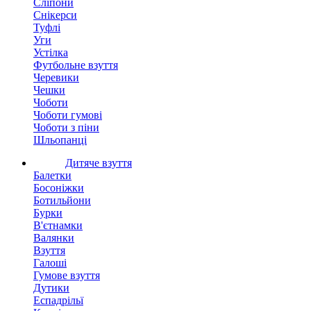
Сліпони
Снікерси
Туфлі
Уги
Устілка
Футбольне взуття
Черевики
Чешки
Чоботи
Чоботи гумові
Чоботи з піни
Шльопанці
Дитяче взуття
Балетки
Босоніжки
Ботильйони
Бурки
В'єтнамки
Валянки
Взуття
Галоші
Гумове взуття
Дутики
Еспадрільї