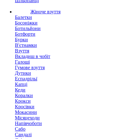
Шльопанці
Жіноче взуття
Балетки
Босоніжки
Ботильйони
Ботфорти
Бурки
В'єтнамки
Взуття
Вкладиш в чобіт
Галоші
Гумове взуття
Дутики
Еспадрільї
Капці
Кеди
Коралки
Крокси
Кросівки
Мокасини
Місяцеходи
Напівчоботи
Сабо
Сандалі