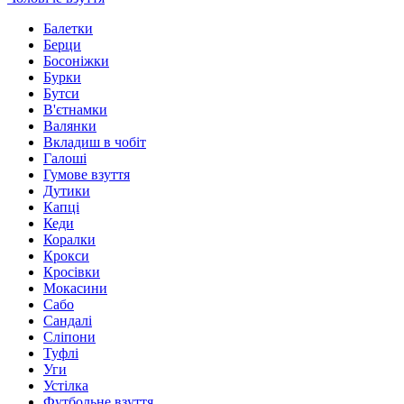
Балетки
Берци
Босоніжки
Бурки
Бутси
В'єтнамки
Валянки
Вкладиш в чобіт
Галоші
Гумове взуття
Дутики
Капці
Кеди
Коралки
Крокси
Кросівки
Мокасини
Сабо
Сандалі
Сліпони
Туфлі
Уги
Устілка
Футбольне взуття