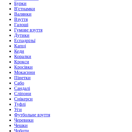
Бурки
В'єтнамки
Валянки
Взуття
Галоші
Гумове взуття
Дутики
Еспадрільї
Капці
Кеди
Коралки
Крокси
Кросівки
Мокасини
Пінетки
Сабо
Сандалі
Сліпони
Снікерси
Туфлі
Уги
Футбольне взуття
Черевики
Чешки
Чоботи