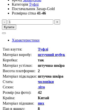
Категорія
Туфлі
Постачальник
Захар-Gold
Розмірна сітка
41-46
-
+
Купити
Характеристики
Тип взуття:
Туфлі
Матеріал виробу:
штучний нубук
Коробка:
так
Матеріал устілки:
штучша шкіра
Висота платформи:
2
Матеріал підкладки:
штучна шкіра
Стать:
чоловіки
Сезон:
літо
Розмір (на фото):
42
Країна:
Китай
Матеріал підошви:
пвх
Пар в ящику:
8