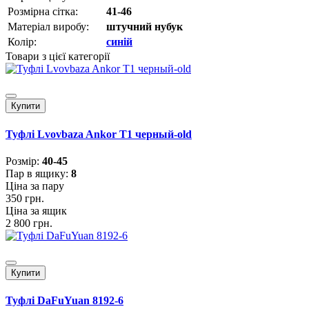
Розмірна сітка:
41-46
Матеріал виробу:
штучний нубук
Колір:
синій
Товари з цієї категорії
Купити
Туфлі Lvovbaza Ankor Т1 черный-old
Розмiр:
40-45
Пар в ящику:
8
Ціна за пару
350 грн.
Ціна за ящик
2 800 грн.
Купити
Туфлі DaFuYuan 8192-6