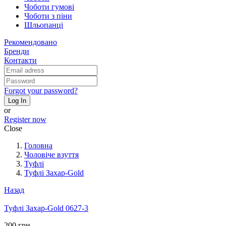
Чоботи гумові
Чоботи з піни
Шльопанці
Рекомендовано
Бренди
Контакти
Forgot your password?
Log In
or
Register now
Close
Головна
Чоловіче взуття
Туфлі
Туфлі Захар-Gold
Назад
Туфлі Захар-Gold 0627-3
200 грн.