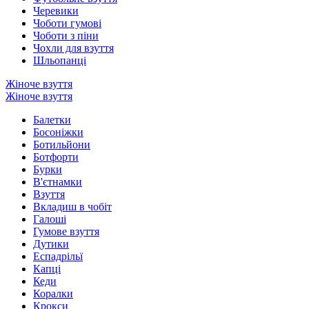
Черевики
Чоботи гумові
Чоботи з піни
Чохли для взуття
Шльопанці
Жіноче взуття
Жіноче взуття
Балетки
Босоніжки
Ботильйони
Ботфорти
Бурки
В'єтнамки
Взуття
Вкладиш в чобіт
Галоші
Гумове взуття
Дутики
Еспадрільї
Капці
Кеди
Коралки
Крокси