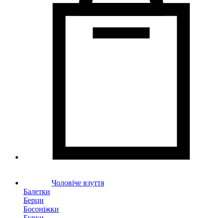
Чоловіче взуття
Балетки
Берци
Босоніжки
Бурки