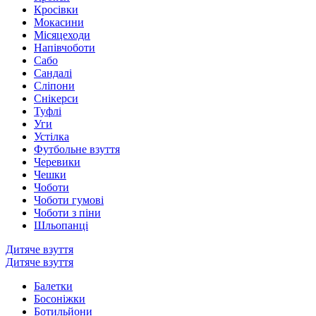
Кросівки
Мокасини
Місяцеходи
Напівчоботи
Сабо
Сандалі
Сліпони
Снікерси
Туфлі
Уги
Устілка
Футбольне взуття
Черевики
Чешки
Чоботи
Чоботи гумові
Чоботи з піни
Шльопанці
Дитяче взуття
Дитяче взуття
Балетки
Босоніжки
Ботильйони