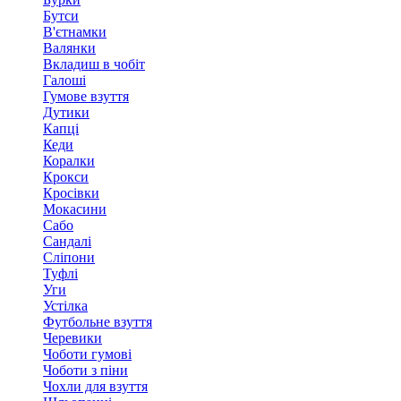
Бутси
В'єтнамки
Валянки
Вкладиш в чобіт
Галоші
Гумове взуття
Дутики
Капці
Кеди
Коралки
Крокси
Кросівки
Мокасини
Сабо
Сандалі
Сліпони
Туфлі
Уги
Устілка
Футбольне взуття
Черевики
Чоботи гумові
Чоботи з піни
Чохли для взуття