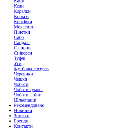
Капці
Кеди
Коралки
Крокси
Кросівки
Мокасини
Пінетки
Сабо
Сандалі
Сліпони
Снікерси
Туфлі
Уги
Футбольне взуття
Черевики
Чешки
Чоботи
Чоботи гумові
Чоботи з піни
Шльопанці
Рекомендовано
Новинки
Знижки
Бренди
Контакти