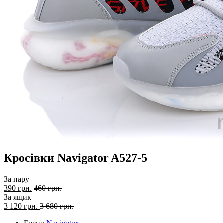
Кросівки Navigator A527-5
За пару
390 грн.
460 грн.
За ящик
3 120
грн.
3 680 грн.
Бренд
Navigator