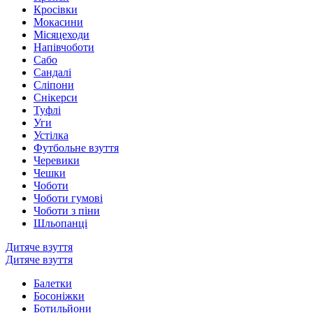
Кросівки
Мокасини
Місяцеходи
Напівчоботи
Сабо
Сандалі
Сліпони
Снікерси
Туфлі
Уги
Устілка
Футбольне взуття
Черевики
Чешки
Чоботи
Чоботи гумові
Чоботи з піни
Шльопанці
Дитяче взуття
Дитяче взуття
Балетки
Босоніжки
Ботильйони