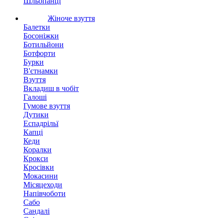
Шльопанці
Жіноче взуття
Балетки
Босоніжки
Ботильйони
Ботфорти
Бурки
В'єтнамки
Взуття
Вкладиш в чобіт
Галоші
Гумове взуття
Дутики
Еспадрільї
Капці
Кеди
Коралки
Крокси
Кросівки
Мокасини
Місяцеходи
Напівчоботи
Сабо
Сандалі