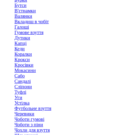
Бутси
В'єтнамки
Валянки
Вкладиш в чобіт
Галоші
Гумове взуття
Дутики
Капці
Кеди
Коралки
Крокси
Кросівки
Мокасини
Сабо
Сандалі
Сліпони
Туфлі
Уги
Устілка
Футбольне взуття
Черевики
Чоботи гумові
Чоботи з піни
Чохли для взуття