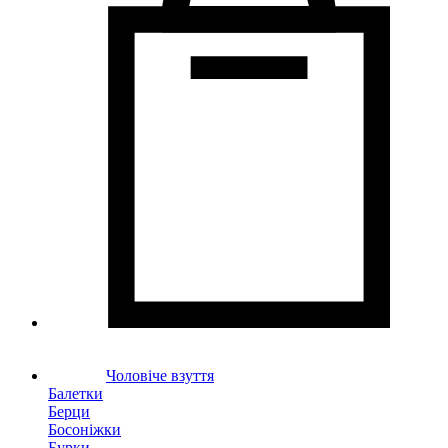
Чоловіче взуття
Балетки
Берци
Босоніжки
Бурки