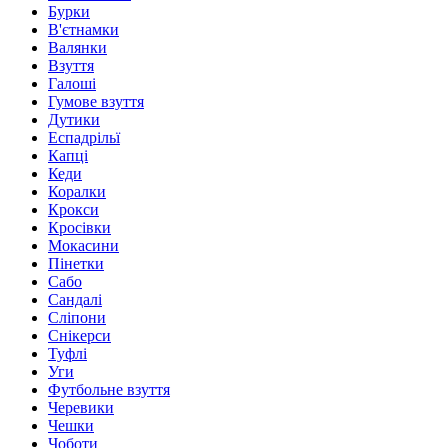
Бурки
В'єтнамки
Валянки
Взуття
Галоші
Гумове взуття
Дутики
Еспадрільї
Капці
Кеди
Коралки
Крокси
Кросівки
Мокасини
Пінетки
Сабо
Сандалі
Сліпони
Снікерси
Туфлі
Уги
Футбольне взуття
Черевики
Чешки
Чоботи