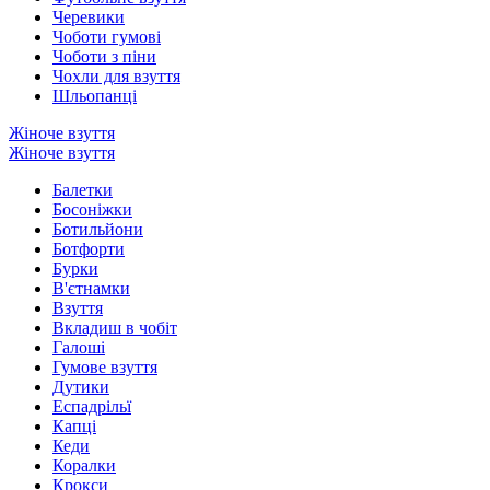
Черевики
Чоботи гумові
Чоботи з піни
Чохли для взуття
Шльопанці
Жіноче взуття
Жіноче взуття
Балетки
Босоніжки
Ботильйони
Ботфорти
Бурки
В'єтнамки
Взуття
Вкладиш в чобіт
Галоші
Гумове взуття
Дутики
Еспадрільї
Капці
Кеди
Коралки
Крокси