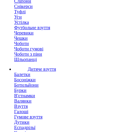
Сліпони
Снікерси
Туфлі
Уги
Устілка
Футбольне взуття
Черевики
Чешки
Чоботи
Чоботи гумові
Чоботи з піни
Шльопанці
Дитяче взуття
Балетки
Босоніжки
Ботильйони
Бурки
В'єтнамки
Валянки
Взуття
Галоші
Гумове взуття
Дутики
Еспадрільї