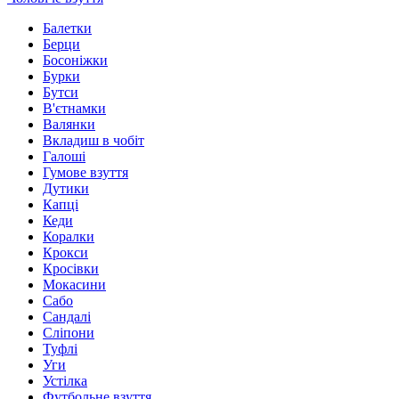
Балетки
Берци
Босоніжки
Бурки
Бутси
В'єтнамки
Валянки
Вкладиш в чобіт
Галоші
Гумове взуття
Дутики
Капці
Кеди
Коралки
Крокси
Кросівки
Мокасини
Сабо
Сандалі
Сліпони
Туфлі
Уги
Устілка
Футбольне взуття