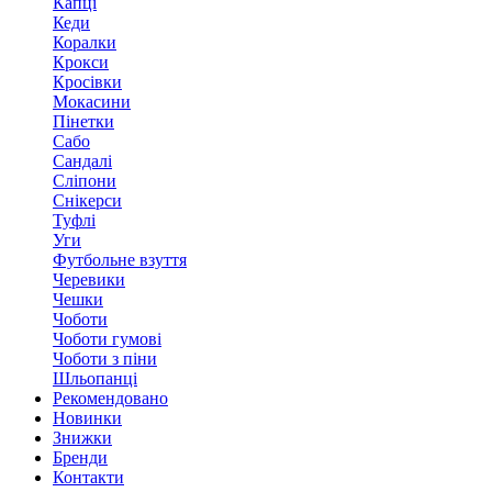
Капці
Кеди
Коралки
Крокси
Кросівки
Мокасини
Пінетки
Сабо
Сандалі
Сліпони
Снікерси
Туфлі
Уги
Футбольне взуття
Черевики
Чешки
Чоботи
Чоботи гумові
Чоботи з піни
Шльопанці
Рекомендовано
Новинки
Знижки
Бренди
Контакти