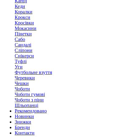
Капці
Кеди
Коралки
Крокси
Кросівки
Мокасини
Пінетки
Сабо
Сандалі
Сліпони
Снікерси
Туфлі
Уги
Футбольне взуття
Черевики
Чешки
Чоботи
Чоботи гумові
Чоботи з піни
Шльопанці
Рекомендовано
Новинки
Знижки
Бренди
Контакти