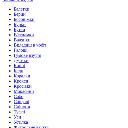
Балетки
Берци
Босоніжки
Бурки
Бутси
В'єтнамки
Валянки
Вкладиш в чобіт
Галоші
Гумове взуття
Дутики
Капці
Кеди
Коралки
Крокси
Кросівки
Мокасини
Сабо
Сандалі
Сліпони
Туфлі
Уги
Устілка
Футбольне взуття