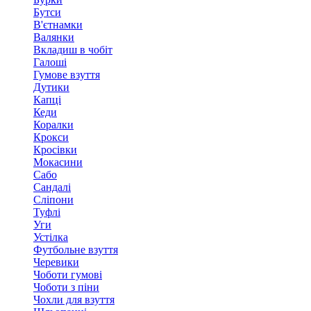
Бутси
В'єтнамки
Валянки
Вкладиш в чобіт
Галоші
Гумове взуття
Дутики
Капці
Кеди
Коралки
Крокси
Кросівки
Мокасини
Сабо
Сандалі
Сліпони
Туфлі
Уги
Устілка
Футбольне взуття
Черевики
Чоботи гумові
Чоботи з піни
Чохли для взуття