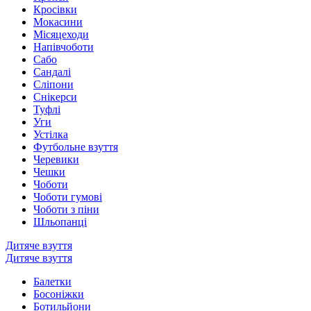
Кросівки
Мокасини
Місяцеходи
Напівчоботи
Сабо
Сандалі
Сліпони
Снікерси
Туфлі
Уги
Устілка
Футбольне взуття
Черевики
Чешки
Чоботи
Чоботи гумові
Чоботи з піни
Шльопанці
Дитяче взуття
Дитяче взуття
Балетки
Босоніжки
Ботильйони