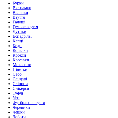
Бурки
В'єтнамки
Валянки
Взуття
Галоші
Гумове взуття
Дутики
Еспадрільї
Капці
Кеди
Коралки
Крокси
Кросівки
Мокасини
Пінетки
Сабо
Сандалі
Сліпони
Снікерси
Туфлі
Уги
Футбольне взуття
Черевики
Чешки
Чоботи