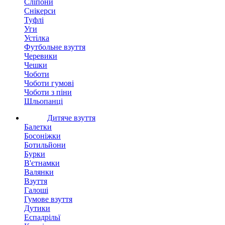
Сліпони
Снікерси
Туфлі
Уги
Устілка
Футбольне взуття
Черевики
Чешки
Чоботи
Чоботи гумові
Чоботи з піни
Шльопанці
Дитяче взуття
Балетки
Босоніжки
Ботильйони
Бурки
В'єтнамки
Валянки
Взуття
Галоші
Гумове взуття
Дутики
Еспадрільї