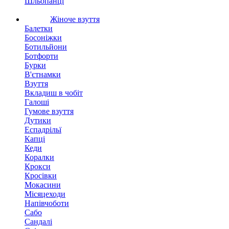
Шльопанці
Жіноче взуття
Балетки
Босоніжки
Ботильйони
Ботфорти
Бурки
В'єтнамки
Взуття
Вкладиш в чобіт
Галоші
Гумове взуття
Дутики
Еспадрільї
Капці
Кеди
Коралки
Крокси
Кросівки
Мокасини
Місяцеходи
Напівчоботи
Сабо
Сандалі