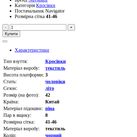
Категорія
Кросівки
Постачальник
Navigator
Розмірна сітка
41-46
-
+
Купити
Характеристики
Тип взуття:
Кросівки
Матеріал виробу:
текстиль
Висота платформи:
3
Стать:
чоловіки
Сезон:
літо
Розмір (на фото):
42
Країна:
Китай
Матеріал підошви:
піна
Пар в ящику:
8
Розмірна сітка:
41-46
Матеріал виробу:
текстиль
Колір:
чорний