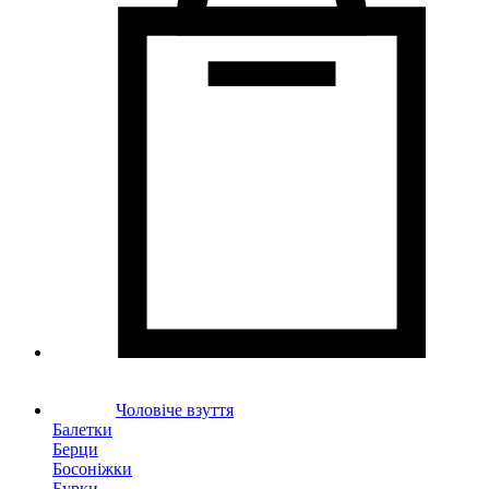
Чоловіче взуття
Балетки
Берци
Босоніжки
Бурки