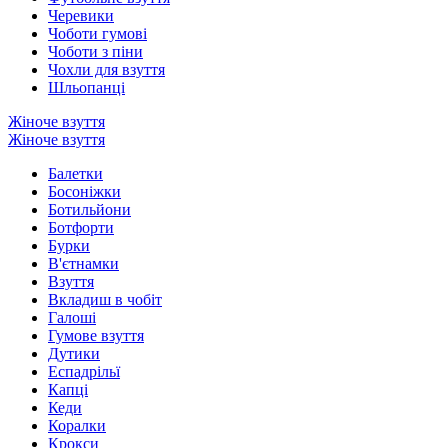
Черевики
Чоботи гумові
Чоботи з піни
Чохли для взуття
Шльопанці
Жіноче взуття
Жіноче взуття
Балетки
Босоніжки
Ботильйони
Ботфорти
Бурки
В'єтнамки
Взуття
Вкладиш в чобіт
Галоші
Гумове взуття
Дутики
Еспадрільї
Капці
Кеди
Коралки
Крокси