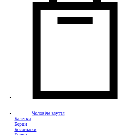
Чоловіче взуття
Балетки
Берци
Босоніжки
Бурки