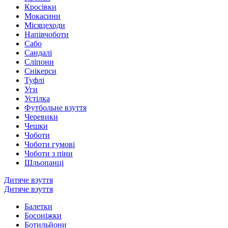
Кросівки
Мокасини
Місяцеходи
Напівчоботи
Сабо
Сандалі
Сліпони
Снікерси
Туфлі
Уги
Устілка
Футбольне взуття
Черевики
Чешки
Чоботи
Чоботи гумові
Чоботи з піни
Шльопанці
Дитяче взуття
Дитяче взуття
Балетки
Босоніжки
Ботильйони