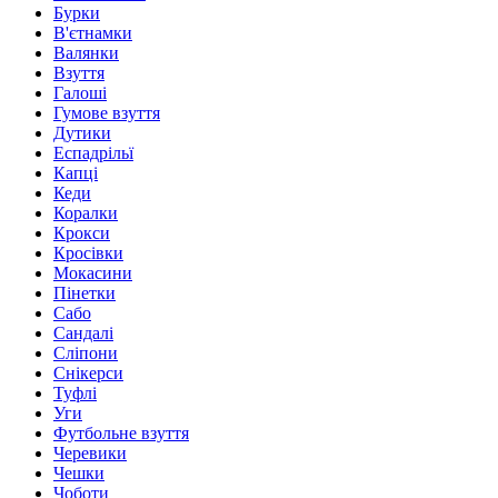
Бурки
В'єтнамки
Валянки
Взуття
Галоші
Гумове взуття
Дутики
Еспадрільї
Капці
Кеди
Коралки
Крокси
Кросівки
Мокасини
Пінетки
Сабо
Сандалі
Сліпони
Снікерси
Туфлі
Уги
Футбольне взуття
Черевики
Чешки
Чоботи