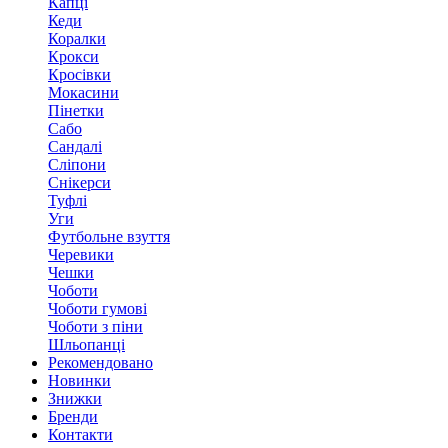
Капці
Кеди
Коралки
Крокси
Кросівки
Мокасини
Пінетки
Сабо
Сандалі
Сліпони
Снікерси
Туфлі
Уги
Футбольне взуття
Черевики
Чешки
Чоботи
Чоботи гумові
Чоботи з піни
Шльопанці
Рекомендовано
Новинки
Знижки
Бренди
Контакти