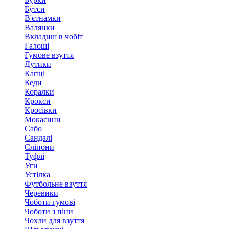
Бутси
В'єтнамки
Валянки
Вкладиш в чобіт
Галоші
Гумове взуття
Дутики
Капці
Кеди
Коралки
Крокси
Кросівки
Мокасини
Сабо
Сандалі
Сліпони
Туфлі
Уги
Устілка
Футбольне взуття
Черевики
Чоботи гумові
Чоботи з піни
Чохли для взуття