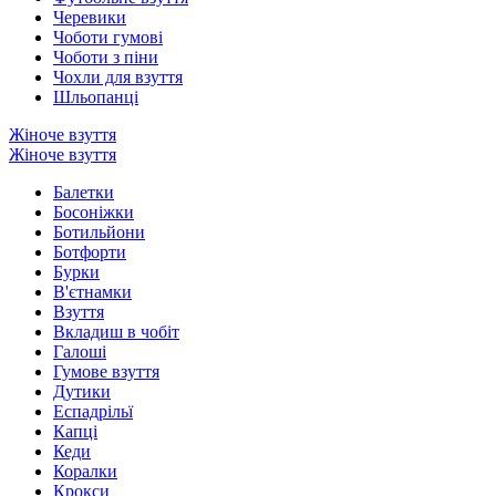
Черевики
Чоботи гумові
Чоботи з піни
Чохли для взуття
Шльопанці
Жіноче взуття
Жіноче взуття
Балетки
Босоніжки
Ботильйони
Ботфорти
Бурки
В'єтнамки
Взуття
Вкладиш в чобіт
Галоші
Гумове взуття
Дутики
Еспадрільї
Капці
Кеди
Коралки
Крокси