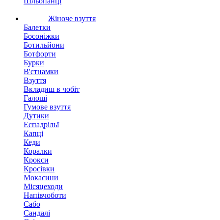
Шльопанці
Жіноче взуття
Балетки
Босоніжки
Ботильйони
Ботфорти
Бурки
В'єтнамки
Взуття
Вкладиш в чобіт
Галоші
Гумове взуття
Дутики
Еспадрільї
Капці
Кеди
Коралки
Крокси
Кросівки
Мокасини
Місяцеходи
Напівчоботи
Сабо
Сандалі