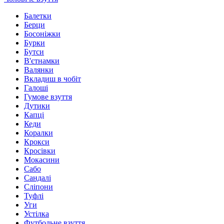
Балетки
Берци
Босоніжки
Бурки
Бутси
В'єтнамки
Валянки
Вкладиш в чобіт
Галоші
Гумове взуття
Дутики
Капці
Кеди
Коралки
Крокси
Кросівки
Мокасини
Сабо
Сандалі
Сліпони
Туфлі
Уги
Устілка
Футбольне взуття