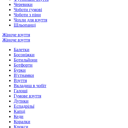
Черевики
Чоботи гумові
Чоботи з піни
Чохли для взуття
Шльопанці
Жіноче взуття
Жіноче взуття
Балетки
Босоніжки
Ботильйони
Ботфорти
Бурки
В'єтнамки
Взуття
Вкладиш в чобіт
Галоші
Гумове взуття
Дутики
Еспадрільї
Капці
Кеди
Коралки
Крокси