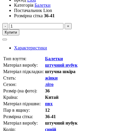
Категорія
Балетки
Постачальник
Lion
Розмірна сітка
36-41
-
+
Купити
Характеристики
Тип взуття:
Балетки
Матеріал виробу:
штучний нубук
Матеріал підкладки:
штучна шкіра
Стать:
жінки
Сезон:
літо
Розмір (на фото):
36
Країна:
Китай
Матеріал підошви:
пвх
Пар в ящику:
12
Розмірна сітка:
36-41
Матеріал виробу:
штучний нубук
Колір:
синій