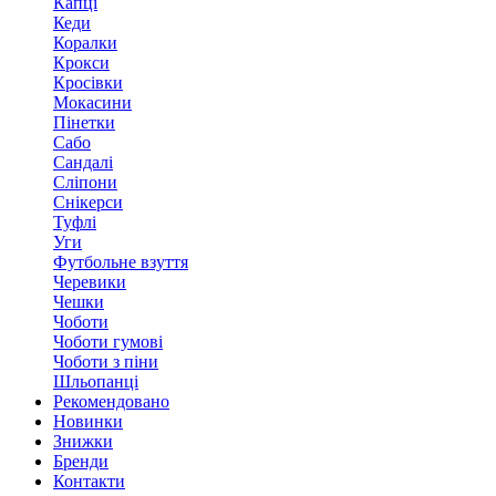
Капці
Кеди
Коралки
Крокси
Кросівки
Мокасини
Пінетки
Сабо
Сандалі
Сліпони
Снікерси
Туфлі
Уги
Футбольне взуття
Черевики
Чешки
Чоботи
Чоботи гумові
Чоботи з піни
Шльопанці
Рекомендовано
Новинки
Знижки
Бренди
Контакти