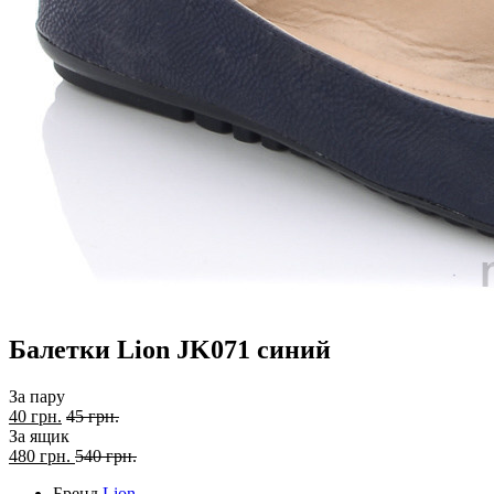
Балетки Lion JK071 синий
За пару
40 грн.
45 грн.
За ящик
480
грн.
540 грн.
Бренд
Lion