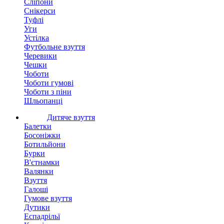
Сліпони
Снікерси
Туфлі
Уги
Устілка
Футбольне взуття
Черевики
Чешки
Чоботи
Чоботи гумові
Чоботи з піни
Шльопанці
Дитяче взуття
Балетки
Босоніжки
Ботильйони
Бурки
В'єтнамки
Валянки
Взуття
Галоші
Гумове взуття
Дутики
Еспадрільї