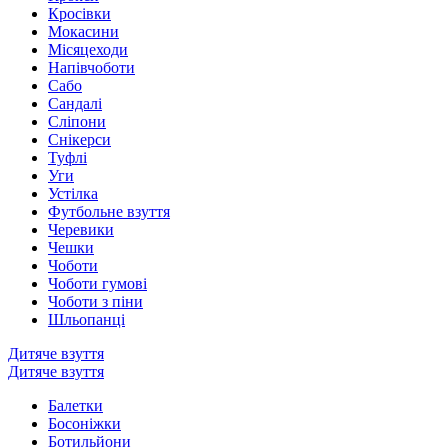
Кросівки
Мокасини
Місяцеходи
Напівчоботи
Сабо
Сандалі
Сліпони
Снікерси
Туфлі
Уги
Устілка
Футбольне взуття
Черевики
Чешки
Чоботи
Чоботи гумові
Чоботи з піни
Шльопанці
Дитяче взуття
Дитяче взуття
Балетки
Босоніжки
Ботильйони