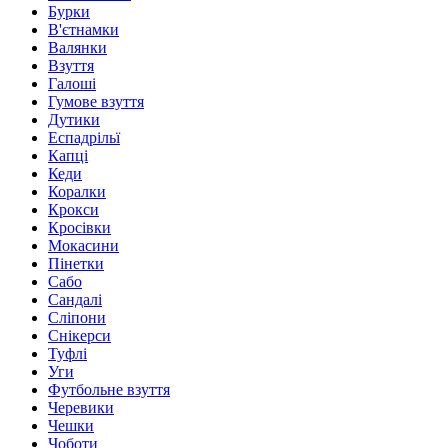
Бурки
В'єтнамки
Валянки
Взуття
Галоші
Гумове взуття
Дутики
Еспадрільї
Капці
Кеди
Коралки
Крокси
Кросівки
Мокасини
Пінетки
Сабо
Сандалі
Сліпони
Снікерси
Туфлі
Уги
Футбольне взуття
Черевики
Чешки
Чоботи