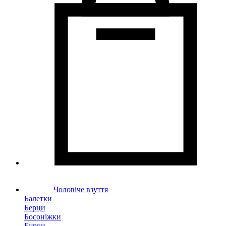
Чоловіче взуття
Балетки
Берци
Босоніжки
Бурки