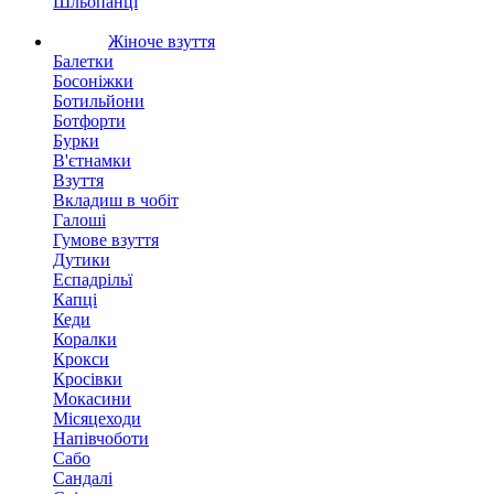
Шльопанці
Жіноче взуття
Балетки
Босоніжки
Ботильйони
Ботфорти
Бурки
В'єтнамки
Взуття
Вкладиш в чобіт
Галоші
Гумове взуття
Дутики
Еспадрільї
Капці
Кеди
Коралки
Крокси
Кросівки
Мокасини
Місяцеходи
Напівчоботи
Сабо
Сандалі