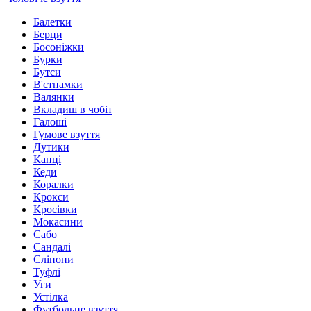
Балетки
Берци
Босоніжки
Бурки
Бутси
В'єтнамки
Валянки
Вкладиш в чобіт
Галоші
Гумове взуття
Дутики
Капці
Кеди
Коралки
Крокси
Кросівки
Мокасини
Сабо
Сандалі
Сліпони
Туфлі
Уги
Устілка
Футбольне взуття