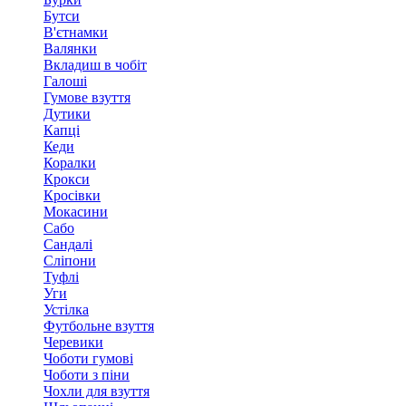
Бутси
В'єтнамки
Валянки
Вкладиш в чобіт
Галоші
Гумове взуття
Дутики
Капці
Кеди
Коралки
Крокси
Кросівки
Мокасини
Сабо
Сандалі
Сліпони
Туфлі
Уги
Устілка
Футбольне взуття
Черевики
Чоботи гумові
Чоботи з піни
Чохли для взуття