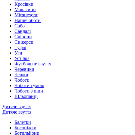
Кросівки
Мокасини
Місяцеходи
Напівчоботи
Сабо
Сандалі
Сліпони
Снікерси
Туфлі
Уги
Устілка
Футбольне взуття
Черевики
Чешки
Чоботи
Чоботи гумові
Чоботи з піни
Шльопанці
Дитяче взуття
Дитяче взуття
Балетки
Босоніжки
Ботильйони