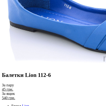
Балетки Lion 112-6
За пару
45 грн.
За ящик
540
грн.
Бренд
Lion