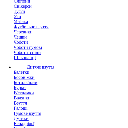
Сліпони
Снікерси
Туфлі
Уги
Устілка
Футбольне взуття
Черевики
Чешки
Чоботи
Чоботи гумові
Чоботи з піни
Шльопанці
Дитяче взуття
Балетки
Босоніжки
Ботильйони
Бурки
В'єтнамки
Валянки
Взуття
Галоші
Гумове взуття
Дутики
Еспадрільї