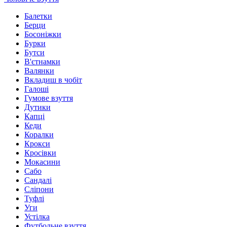
Балетки
Берци
Босоніжки
Бурки
Бутси
В'єтнамки
Валянки
Вкладиш в чобіт
Галоші
Гумове взуття
Дутики
Капці
Кеди
Коралки
Крокси
Кросівки
Мокасини
Сабо
Сандалі
Сліпони
Туфлі
Уги
Устілка
Футбольне взуття