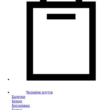
Чоловіче взуття
Балетки
Берци
Босоніжки
Бурки