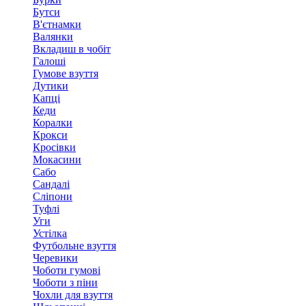
Бутси
В'єтнамки
Валянки
Вкладиш в чобіт
Галоші
Гумове взуття
Дутики
Капці
Кеди
Коралки
Крокси
Кросівки
Мокасини
Сабо
Сандалі
Сліпони
Туфлі
Уги
Устілка
Футбольне взуття
Черевики
Чоботи гумові
Чоботи з піни
Чохли для взуття