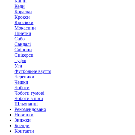
Капці
Кеди
Коралки
Крокси
Кросівки
Мокасини
Пінетки
Сабо
Сандалі
Сліпони
Снікерси
Туфлі
Уги
Футбольне взуття
Черевики
Чешки
Чоботи
Чоботи гумові
Чоботи з піни
Шльопанці
Рекомендовано
Новинки
Знижки
Бренди
Контакти