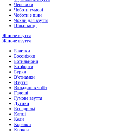
Черевики
Чоботи гумові
Чоботи з піни
Чохли для взуття
Шльопанці
Жіноче взуття
Жіноче взуття
Балетки
Босоніжки
Ботильйони
Ботфорти
Бурки
В'єтнамки
Взуття
Вкладиш в чобіт
Галоші
Гумове взуття
Дутики
Еспадрільї
Капці
Кеди
Коралки
Крокси