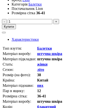
Категорія
Балетки
Постачальник
Lion
Розмірна сітка
36-41
-
+
Купити
Характеристики
Тип взуття:
Балетки
Матеріал виробу:
штучна шкіра
Матеріал підкладки:
штучна шкіра
Стать:
жінки
Сезон:
літо
Розмір (на фото):
38
Країна:
Китай
Матеріал підошви:
пвх
Пар в ящику:
12
Розмірна сітка:
36-41
Матеріал виробу:
штучна шкіра
Колір:
блакитний