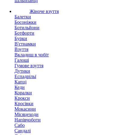
Шльопанці
Жіноче взуття
Балетки
Босоніжки
Ботильйони
Ботфорти
Бурки
В'єтнамки
Взуття
Вкладиш в чобіт
Галоші
Гумове взуття
Дутики
Еспадрільї
Капці
Кеди
Коралки
Крокси
Кросівки
Мокасини
Місяцеходи
Напівчоботи
Сабо
Сандалі