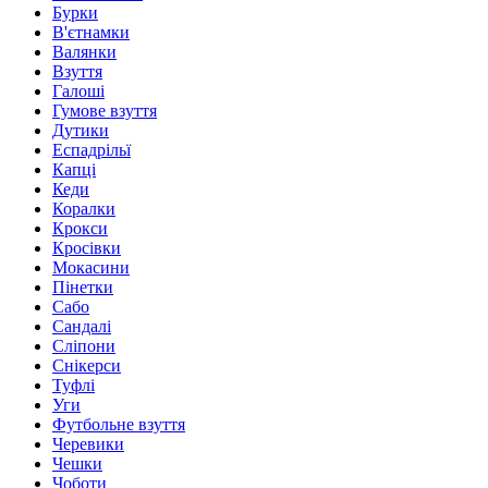
Бурки
В'єтнамки
Валянки
Взуття
Галоші
Гумове взуття
Дутики
Еспадрільї
Капці
Кеди
Коралки
Крокси
Кросівки
Мокасини
Пінетки
Сабо
Сандалі
Сліпони
Снікерси
Туфлі
Уги
Футбольне взуття
Черевики
Чешки
Чоботи