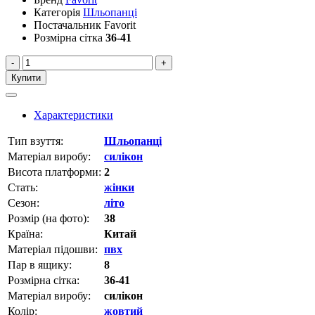
Категорія
Шльопанці
Постачальник
Favorit
Розмірна сітка
36-41
-
+
Купити
Характеристики
Тип взуття:
Шльопанці
Матеріал виробу:
силікон
Висота платформи:
2
Стать:
жінки
Сезон:
літо
Розмір (на фото):
38
Країна:
Китай
Матеріал підошви:
пвх
Пар в ящику:
8
Розмірна сітка:
36-41
Матеріал виробу:
силікон
Колір:
жовтий