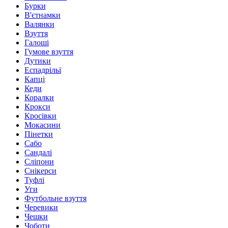
Бурки
В'єтнамки
Валянки
Взуття
Галоші
Гумове взуття
Дутики
Еспадрільї
Капці
Кеди
Коралки
Крокси
Кросівки
Мокасини
Пінетки
Сабо
Сандалі
Сліпони
Снікерси
Туфлі
Уги
Футбольне взуття
Черевики
Чешки
Чоботи