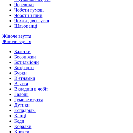
Черевики
Чоботи гумові
Чоботи з піни
Чохли для взуття
Шльопанці
Жіноче взуття
Жіноче взуття
Балетки
Босоніжки
Ботильйони
Ботфорти
Бурки
В'єтнамки
Взуття
Вкладиш в чобіт
Галоші
Гумове взуття
Дутики
Еспадрільї
Капці
Кеди
Коралки
Крокси