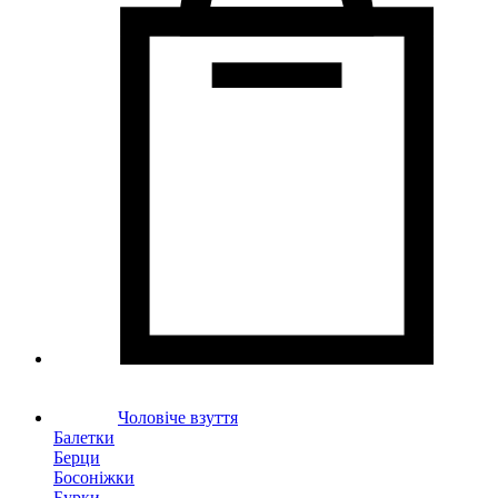
Чоловіче взуття
Балетки
Берци
Босоніжки
Бурки