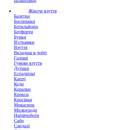
Шльопанці
Жіноче взуття
Балетки
Босоніжки
Ботильйони
Ботфорти
Бурки
В'єтнамки
Взуття
Вкладиш в чобіт
Галоші
Гумове взуття
Дутики
Еспадрільї
Капці
Кеди
Коралки
Крокси
Кросівки
Мокасини
Місяцеходи
Напівчоботи
Сабо
Сандалі