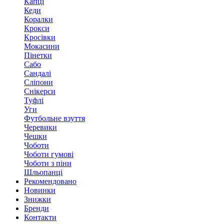
Капці
Кеди
Коралки
Крокси
Кросівки
Мокасини
Пінетки
Сабо
Сандалі
Сліпони
Снікерси
Туфлі
Уги
Футбольне взуття
Черевики
Чешки
Чоботи
Чоботи гумові
Чоботи з піни
Шльопанці
Рекомендовано
Новинки
Знижки
Бренди
Контакти