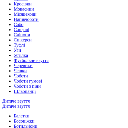
Кросівки
Мокасини
Місяцеходи
Напівчоботи
Сабо
Сандалі
Сліпони
Снікерси
Туфлі
Уги
Устілка
Футбольне взуття
Черевики
Чешки
Чоботи
Чоботи гумові
Чоботи з піни
Шльопанці
Дитяче взуття
Дитяче взуття
Балетки
Босоніжки
Ботильйони