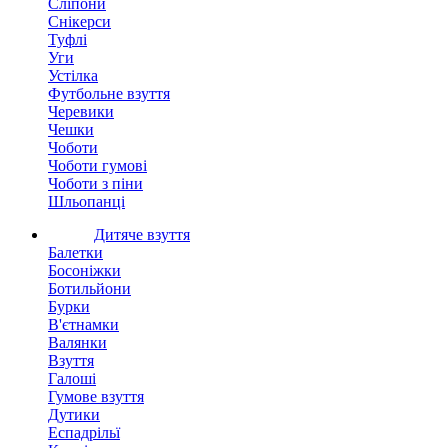
Сліпони
Снікерси
Туфлі
Уги
Устілка
Футбольне взуття
Черевики
Чешки
Чоботи
Чоботи гумові
Чоботи з піни
Шльопанці
Дитяче взуття
Балетки
Босоніжки
Ботильйони
Бурки
В'єтнамки
Валянки
Взуття
Галоші
Гумове взуття
Дутики
Еспадрільї