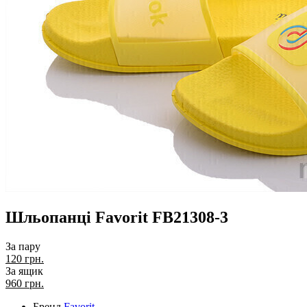
Шльопанці Favorit FB21308-3
За пару
120 грн.
За ящик
960
грн.
Бренд
Favorit