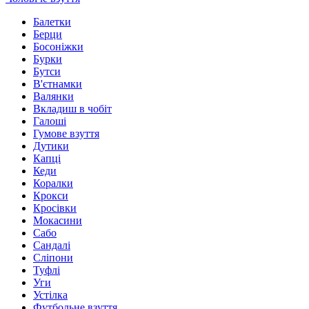
Балетки
Берци
Босоніжки
Бурки
Бутси
В'єтнамки
Валянки
Вкладиш в чобіт
Галоші
Гумове взуття
Дутики
Капці
Кеди
Коралки
Крокси
Кросівки
Мокасини
Сабо
Сандалі
Сліпони
Туфлі
Уги
Устілка
Футбольне взуття