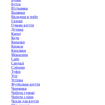
Бутси
В'єтнамки
Валянки
Вкладиш в чобіт
Галоші
Гумове взуття
Дутики
Капці
Кеди
Коралки
Крокси
Кросівки
Мокасини
Сабо
Сандалі
Сліпони
Туфлі
Уги
Устілка
Футбольне взуття
Черевики
Чоботи гумові
Чоботи з піни
Чохли для взуття