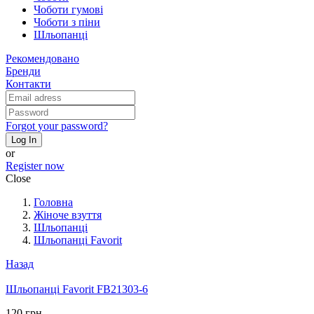
Чоботи гумові
Чоботи з піни
Шльопанці
Рекомендовано
Бренди
Контакти
Forgot your password?
Log In
or
Register now
Close
Головна
Жіноче взуття
Шльопанці
Шльопанці Favorit
Назад
Шльопанці Favorit FB21303-6
120 грн.