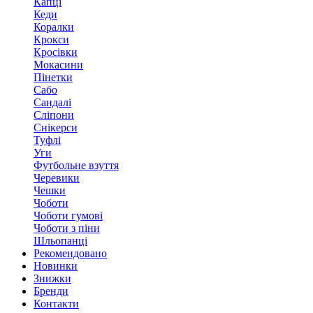
Капці
Кеди
Коралки
Крокси
Кросівки
Мокасини
Пінетки
Сабо
Сандалі
Сліпони
Снікерси
Туфлі
Уги
Футбольне взуття
Черевики
Чешки
Чоботи
Чоботи гумові
Чоботи з піни
Шльопанці
Рекомендовано
Новинки
Знижки
Бренди
Контакти