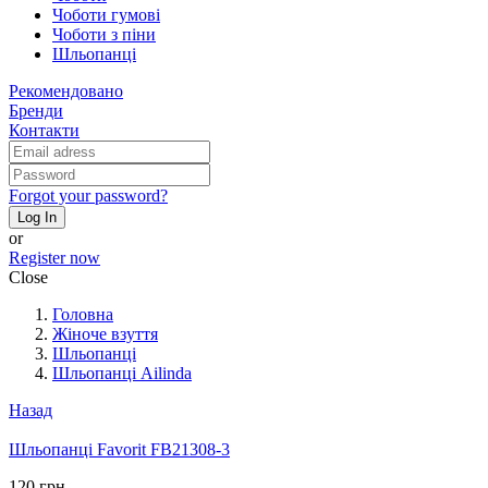
Чоботи гумові
Чоботи з піни
Шльопанці
Рекомендовано
Бренди
Контакти
Forgot your password?
Log In
or
Register now
Close
Головна
Жіноче взуття
Шльопанці
Шльопанці Ailinda
Назад
Шльопанці Favorit FB21308-3
120 грн.