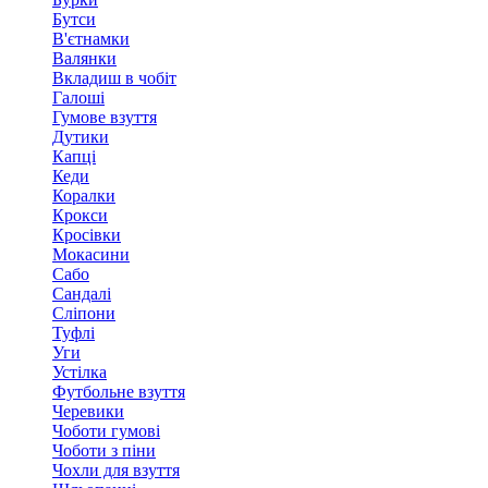
Бутси
В'єтнамки
Валянки
Вкладиш в чобіт
Галоші
Гумове взуття
Дутики
Капці
Кеди
Коралки
Крокси
Кросівки
Мокасини
Сабо
Сандалі
Сліпони
Туфлі
Уги
Устілка
Футбольне взуття
Черевики
Чоботи гумові
Чоботи з піни
Чохли для взуття