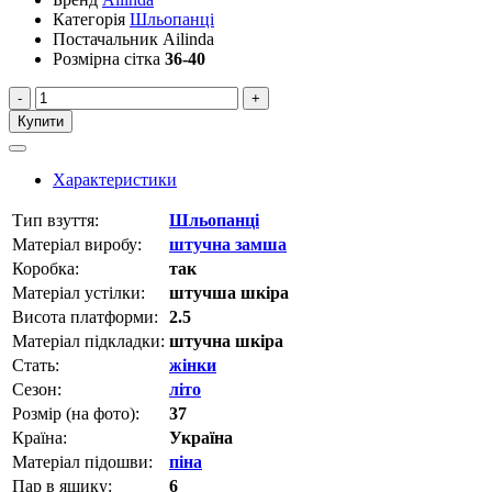
Категорія
Шльопанці
Постачальник
Ailinda
Розмірна сітка
36-40
-
+
Купити
Характеристики
Тип взуття:
Шльопанці
Матеріал виробу:
штучна замша
Коробка:
так
Матеріал устілки:
штучша шкіра
Висота платформи:
2.5
Матеріал підкладки:
штучна шкіра
Стать:
жінки
Сезон:
літо
Розмір (на фото):
37
Країна:
Україна
Матеріал підошви:
піна
Пар в ящику:
6