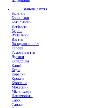
Шльопанці
Жіноче взуття
Балетки
Босоніжки
Ботильйони
Ботфорти
Бурки
В'єтнамки
Взуття
Вкладиш в чобіт
Галоші
Гумове взуття
Дутики
Еспадрільї
Капці
Кеди
Коралки
Крокси
Кросівки
Мокасини
Місяцеходи
Напівчоботи
Сабо
Сандалі