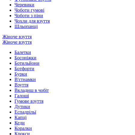
Черевики
Чоботи гумові
Чоботи з піни
Чохли для взуття
Шльопанці
Жіноче взуття
Жіноче взуття
Балетки
Босоніжки
Ботильйони
Ботфорти
Бурки
В'єтнамки
Взуття
Вкладиш в чобіт
Галоші
Гумове взуття
Дутики
Еспадрільї
Капці
Кеди
Коралки
Крокси