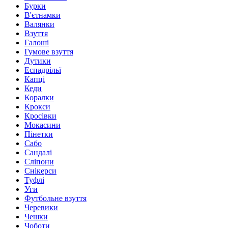
Бурки
В'єтнамки
Валянки
Взуття
Галоші
Гумове взуття
Дутики
Еспадрільї
Капці
Кеди
Коралки
Крокси
Кросівки
Мокасини
Пінетки
Сабо
Сандалі
Сліпони
Снікерси
Туфлі
Уги
Футбольне взуття
Черевики
Чешки
Чоботи