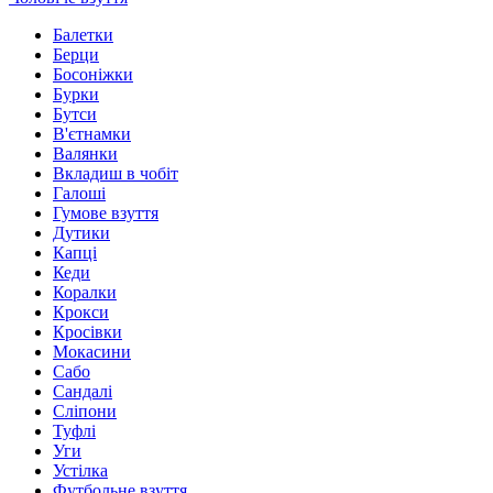
Балетки
Берци
Босоніжки
Бурки
Бутси
В'єтнамки
Валянки
Вкладиш в чобіт
Галоші
Гумове взуття
Дутики
Капці
Кеди
Коралки
Крокси
Кросівки
Мокасини
Сабо
Сандалі
Сліпони
Туфлі
Уги
Устілка
Футбольне взуття