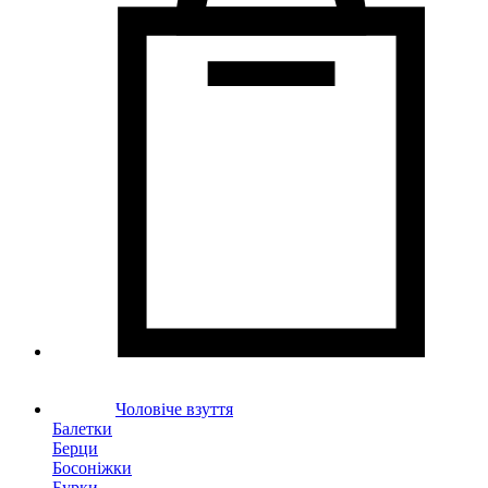
Чоловіче взуття
Балетки
Берци
Босоніжки
Бурки