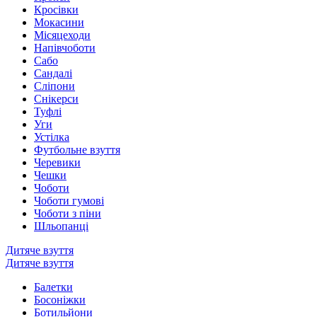
Кросівки
Мокасини
Місяцеходи
Напівчоботи
Сабо
Сандалі
Сліпони
Снікерси
Туфлі
Уги
Устілка
Футбольне взуття
Черевики
Чешки
Чоботи
Чоботи гумові
Чоботи з піни
Шльопанці
Дитяче взуття
Дитяче взуття
Балетки
Босоніжки
Ботильйони