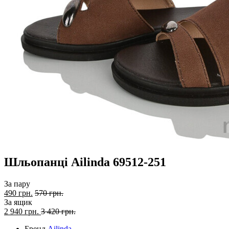
Шльопанці Ailinda 69512-251
За пару
490 грн.
570 грн.
За ящик
2 940
грн.
3 420 грн.
Бренд
Ailinda