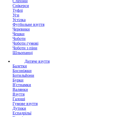
Сліпони
Снікерси
Туфлі
Уги
Устілка
Футбольне взуття
Черевики
Чешки
Чоботи
Чоботи гумові
Чоботи з піни
Шльопанці
Дитяче взуття
Балетки
Босоніжки
Ботильйони
Бурки
В'єтнамки
Валянки
Взуття
Галоші
Гумове взуття
Дутики
Еспадрільї