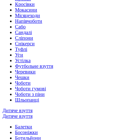
Кросівки
Мокасини
Місяцеходи
Напівчоботи
Сабо
Сандалі
Сліпони
Снікерси
Туфлі
Уги
Устілка
Футбольне взуття
Черевики
Чешки
Чоботи
Чоботи гумові
Чоботи з піни
Шльопанці
Дитяче взуття
Дитяче взуття
Балетки
Босоніжки
Ботильйони