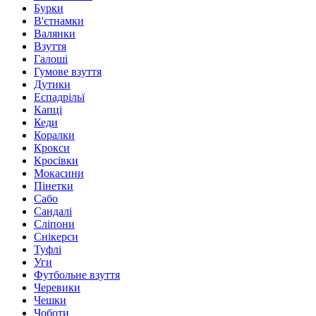
Бурки
В'єтнамки
Валянки
Взуття
Галоші
Гумове взуття
Дутики
Еспадрільї
Капці
Кеди
Коралки
Крокси
Кросівки
Мокасини
Пінетки
Сабо
Сандалі
Сліпони
Снікерси
Туфлі
Уги
Футбольне взуття
Черевики
Чешки
Чоботи