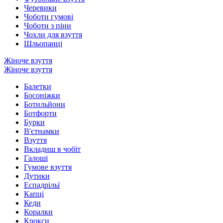
Черевики
Чоботи гумові
Чоботи з піни
Чохли для взуття
Шльопанці
Жіноче взуття
Жіноче взуття
Балетки
Босоніжки
Ботильйони
Ботфорти
Бурки
В'єтнамки
Взуття
Вкладиш в чобіт
Галоші
Гумове взуття
Дутики
Еспадрільї
Капці
Кеди
Коралки
Крокси