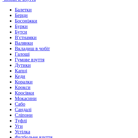
Балетки
Берци
Босоніжки
Бурки
Бутси
В'єтнамки
Валянки
Вкладиш в чобіт
Галоші
Гумове взуття
Дутики
Капці
Кеди
Коралки
Крокси
Кросівки
Мокасини
Сабо
Сандалі
Сліпони
Туфлі
Уги
Устілка
Футбольне взуття