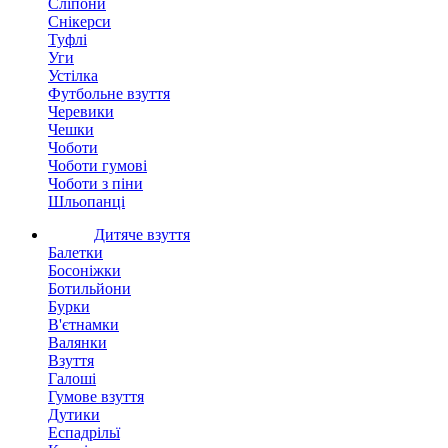
Сліпони
Снікерси
Туфлі
Уги
Устілка
Футбольне взуття
Черевики
Чешки
Чоботи
Чоботи гумові
Чоботи з піни
Шльопанці
Дитяче взуття
Балетки
Босоніжки
Ботильйони
Бурки
В'єтнамки
Валянки
Взуття
Галоші
Гумове взуття
Дутики
Еспадрільї