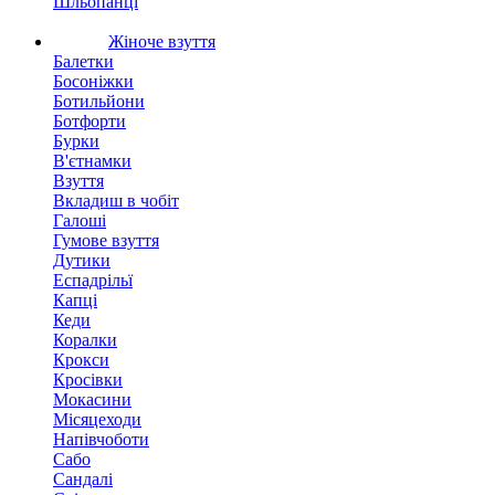
Шльопанці
Жіноче взуття
Балетки
Босоніжки
Ботильйони
Ботфорти
Бурки
В'єтнамки
Взуття
Вкладиш в чобіт
Галоші
Гумове взуття
Дутики
Еспадрільї
Капці
Кеди
Коралки
Крокси
Кросівки
Мокасини
Місяцеходи
Напівчоботи
Сабо
Сандалі