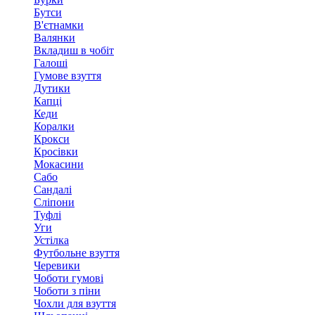
Бутси
В'єтнамки
Валянки
Вкладиш в чобіт
Галоші
Гумове взуття
Дутики
Капці
Кеди
Коралки
Крокси
Кросівки
Мокасини
Сабо
Сандалі
Сліпони
Туфлі
Уги
Устілка
Футбольне взуття
Черевики
Чоботи гумові
Чоботи з піни
Чохли для взуття