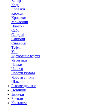
Капці
Кеди
Коралки
Крокси
Кросівки
Мокасини
Пінетки
Сабо
Сандалі
Сліпони
Снікерси
Туфлі
Уги
Футбольне взуття
Черевики
Чешки
Чоботи
Чоботи гумові
Чоботи з піни
Шльопанці
Рекомендовано
Новинки
Знижки
Бренди
Контакти