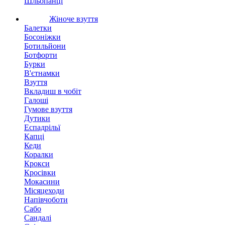
Шльопанці
Жіноче взуття
Балетки
Босоніжки
Ботильйони
Ботфорти
Бурки
В'єтнамки
Взуття
Вкладиш в чобіт
Галоші
Гумове взуття
Дутики
Еспадрільї
Капці
Кеди
Коралки
Крокси
Кросівки
Мокасини
Місяцеходи
Напівчоботи
Сабо
Сандалі