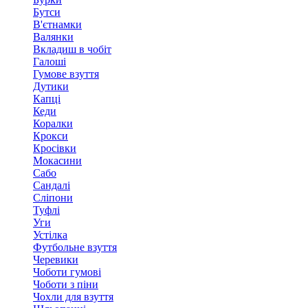
Бутси
В'єтнамки
Валянки
Вкладиш в чобіт
Галоші
Гумове взуття
Дутики
Капці
Кеди
Коралки
Крокси
Кросівки
Мокасини
Сабо
Сандалі
Сліпони
Туфлі
Уги
Устілка
Футбольне взуття
Черевики
Чоботи гумові
Чоботи з піни
Чохли для взуття