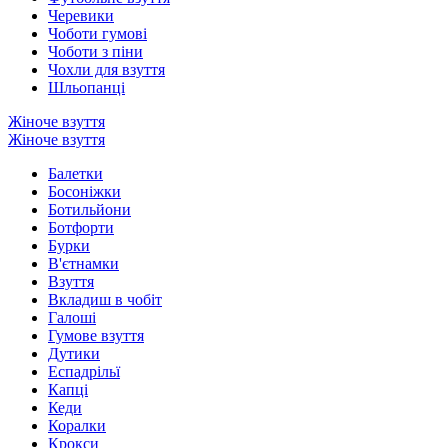
Черевики
Чоботи гумові
Чоботи з піни
Чохли для взуття
Шльопанці
Жіноче взуття
Жіноче взуття
Балетки
Босоніжки
Ботильйони
Ботфорти
Бурки
В'єтнамки
Взуття
Вкладиш в чобіт
Галоші
Гумове взуття
Дутики
Еспадрільї
Капці
Кеди
Коралки
Крокси