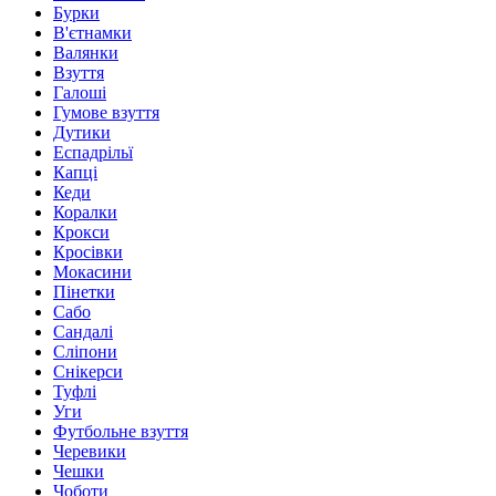
Бурки
В'єтнамки
Валянки
Взуття
Галоші
Гумове взуття
Дутики
Еспадрільї
Капці
Кеди
Коралки
Крокси
Кросівки
Мокасини
Пінетки
Сабо
Сандалі
Сліпони
Снікерси
Туфлі
Уги
Футбольне взуття
Черевики
Чешки
Чоботи