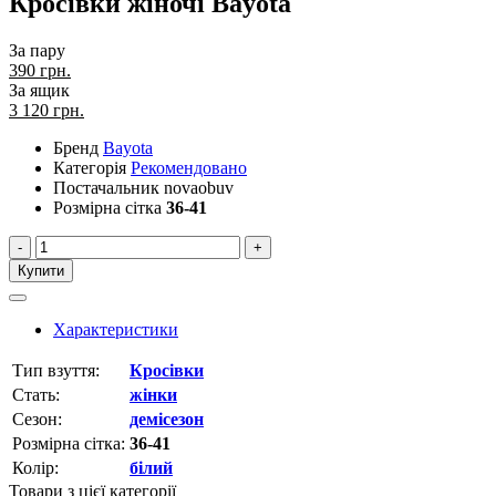
Кросівки жіночі Bayota
За пару
390 грн.
За ящик
3 120
грн.
Бренд
Bayota
Категорія
Рекомендовано
Постачальник
novaobuv
Розмірна сітка
36-41
-
+
Купити
Характеристики
Тип взуття:
Кросівки
Стать:
жінки
Сезон:
демісезон
Розмірна сітка:
36-41
Колір:
білий
Товари з цієї категорії