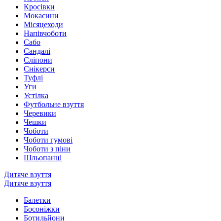
Кросівки
Мокасини
Місяцеходи
Напівчоботи
Сабо
Сандалі
Сліпони
Снікерси
Туфлі
Уги
Устілка
Футбольне взуття
Черевики
Чешки
Чоботи
Чоботи гумові
Чоботи з піни
Шльопанці
Дитяче взуття
Дитяче взуття
Балетки
Босоніжки
Ботильйони