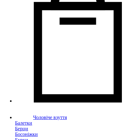
Чоловіче взуття
Балетки
Берци
Босоніжки
Бурки