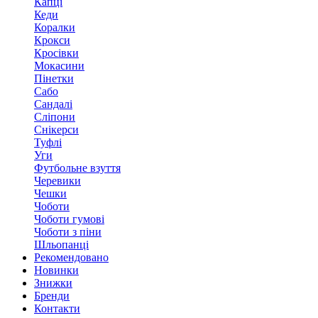
Капці
Кеди
Коралки
Крокси
Кросівки
Мокасини
Пінетки
Сабо
Сандалі
Сліпони
Снікерси
Туфлі
Уги
Футбольне взуття
Черевики
Чешки
Чоботи
Чоботи гумові
Чоботи з піни
Шльопанці
Рекомендовано
Новинки
Знижки
Бренди
Контакти