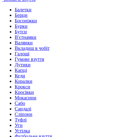
Балетки
Берци
Босоніжки
Бурки
Бутси
В'єтнамки
Валянки
Вкладиш в чобіт
Галоші
Гумове взуття
Дутики
Капці
Кеди
Коралки
Крокси
Кросівки
Мокасини
Сабо
Сандалі
Сліпони
Туфлі
Уги
Устілка
Футбольне взуття