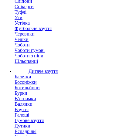
Сліпони
Снікерси
Туфлі
Уги
Устілка
Футбольне взуття
Черевики
Чешки
Чоботи
Чоботи гумові
Чоботи з піни
Шльопанці
Дитяче взуття
Балетки
Босоніжки
Ботильйони
Бурки
В'єтнамки
Валянки
Взуття
Галоші
Гумове взуття
Дутики
Еспадрільї