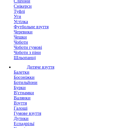
Сліпони
Снікерси
Туфлі
Уги
Устілка
Футбольне взуття
Черевики
Чешки
Чоботи
Чоботи гумові
Чоботи з піни
Шльопанці
Дитяче взуття
Балетки
Босоніжки
Ботильйони
Бурки
В'єтнамки
Валянки
Взуття
Галоші
Гумове взуття
Дутики
Еспадрільї