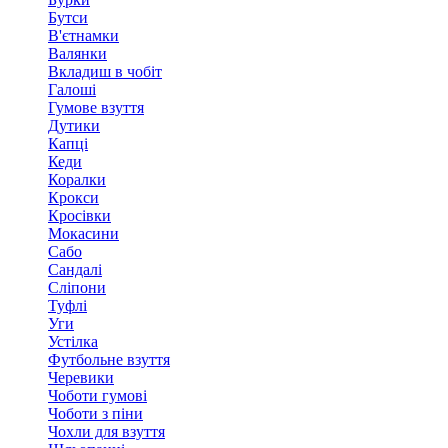
Бутси
В'єтнамки
Валянки
Вкладиш в чобіт
Галоші
Гумове взуття
Дутики
Капці
Кеди
Коралки
Крокси
Кросівки
Мокасини
Сабо
Сандалі
Сліпони
Туфлі
Уги
Устілка
Футбольне взуття
Черевики
Чоботи гумові
Чоботи з піни
Чохли для взуття