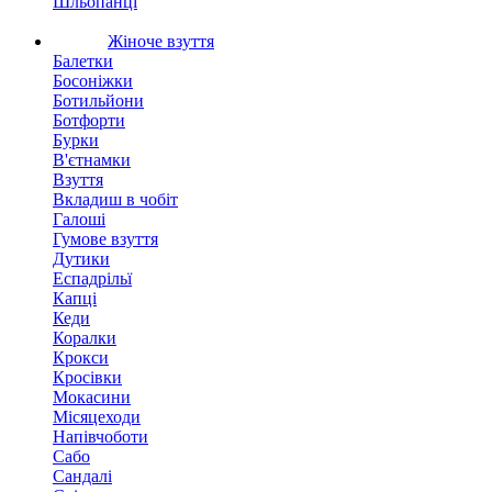
Шльопанці
Жіноче взуття
Балетки
Босоніжки
Ботильйони
Ботфорти
Бурки
В'єтнамки
Взуття
Вкладиш в чобіт
Галоші
Гумове взуття
Дутики
Еспадрільї
Капці
Кеди
Коралки
Крокси
Кросівки
Мокасини
Місяцеходи
Напівчоботи
Сабо
Сандалі