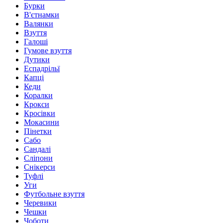
Бурки
В'єтнамки
Валянки
Взуття
Галоші
Гумове взуття
Дутики
Еспадрільї
Капці
Кеди
Коралки
Крокси
Кросівки
Мокасини
Пінетки
Сабо
Сандалі
Сліпони
Снікерси
Туфлі
Уги
Футбольне взуття
Черевики
Чешки
Чоботи