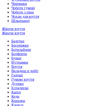
Черевики
Чоботи гумові
Чоботи з піни
Чохли для взуття
Шльопанці
Жіноче взуття
Жіноче взуття
Балетки
Босоніжки
Ботильйони
Ботфорти
Бурки
В'єтнамки
Взуття
Вкладиш в чобіт
Галоші
Гумове взуття
Дутики
Еспадрільї
Капці
Кеди
Коралки
Крокси