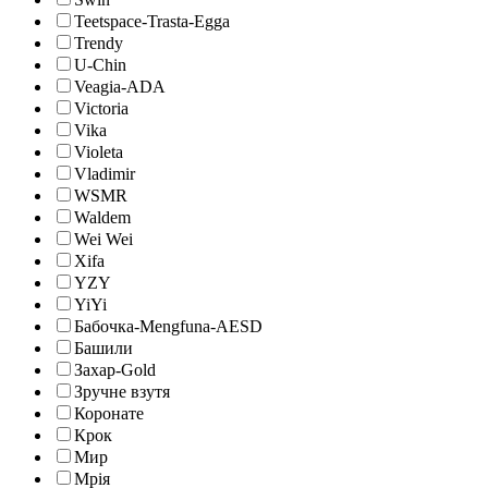
Teetspace-Trasta-Egga
Trendy
U-Chin
Veagia-ADA
Victoria
Vika
Violeta
Vladimir
WSMR
Waldem
Wei Wei
Xifa
YZY
YiYi
Бабочка-Mengfuna-AESD
Башили
Захар-Gold
Зручне взутя
Коронате
Крок
Мир
Мрія