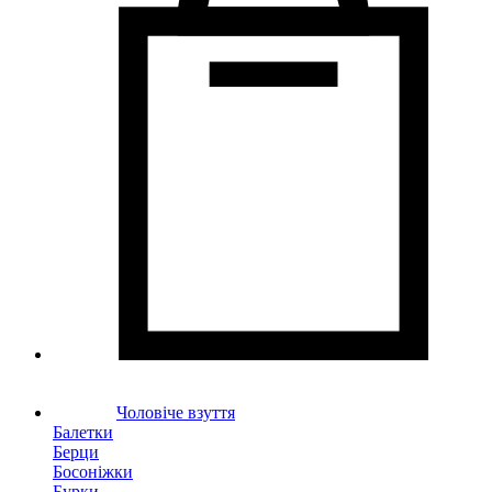
Чоловіче взуття
Балетки
Берци
Босоніжки
Бурки