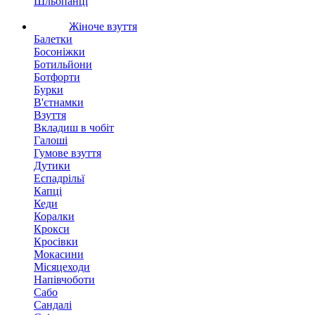
Шльопанці
Жіноче взуття
Балетки
Босоніжки
Ботильйони
Ботфорти
Бурки
В'єтнамки
Взуття
Вкладиш в чобіт
Галоші
Гумове взуття
Дутики
Еспадрільї
Капці
Кеди
Коралки
Крокси
Кросівки
Мокасини
Місяцеходи
Напівчоботи
Сабо
Сандалі