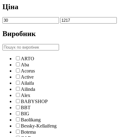
Ціна
Виробник
ARTO
Aba
Acorus
Active
Ailaifa
Ailinda
Alex
BABYSHOP
BBT
BIG
Baolikang
Bessky-Kellaifeng
Botema