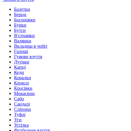
Балетки
Берци
Босоніжки
Бурки
Бутси
В'єтнамки
Валянки
Вкладиш в чобіт
Галоші
Гумове взуття
Дутики
Капці
Кеди
Коралки
Крокси
Кросівки
Мокасини
Сабо
Сандалі
Сліпони
Туфлі
Уги
Устілка
Футбольне взуття