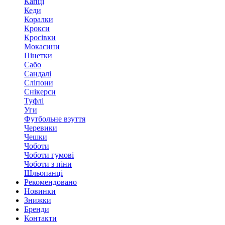
Капці
Кеди
Коралки
Крокси
Кросівки
Мокасини
Пінетки
Сабо
Сандалі
Сліпони
Снікерси
Туфлі
Уги
Футбольне взуття
Черевики
Чешки
Чоботи
Чоботи гумові
Чоботи з піни
Шльопанці
Рекомендовано
Новинки
Знижки
Бренди
Контакти