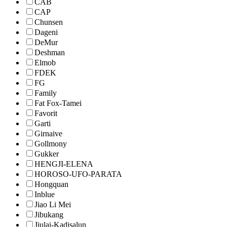
CAB
CAP
Chunsen
Dageni
DeMur
Deshman
Elmob
FDEK
FG
Family
Fat Fox-Tamei
Favorit
Garti
Girnaive
Gollmony
Gukker
HENGJI-ELENA
HOROSO-UFO-PARATA
Hongquan
Inblue
Jiao Li Mei
Jibukang
Jiulai-Kadisalun