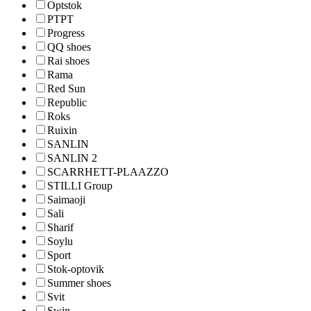
Optstok
PTPT
Progress
QQ shoes
Rai shoes
Rama
Red Sun
Republic
Roks
Ruixin
SANLIN
SANLIN 2
SCARRHETT-PLAAZZO
STILLI Group
Saimaoji
Sali
Sharif
Soylu
Sport
Stok-optovik
Summer shoes
Svit
Swin