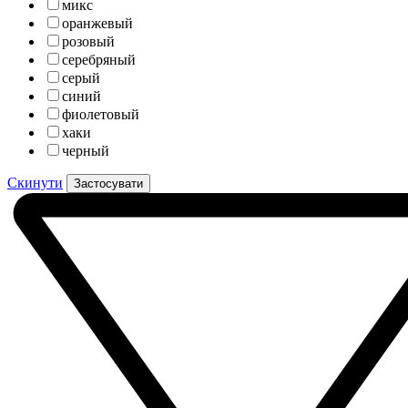
микс
оранжевый
розовый
серебряный
серый
синий
фиолетовый
хаки
черный
Скинути
Застосувати