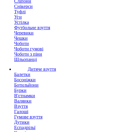
Сліпони
Снікерси
Туфлі
Уги
Устілка
Футбольне взуття
Черевики
Чешки
Чоботи
Чоботи гумові
Чоботи з піни
Шльопанці
Дитяче взуття
Балетки
Босоніжки
Ботильйони
Бурки
В'єтнамки
Валянки
Взуття
Галоші
Гумове взуття
Дутики
Еспадрільї