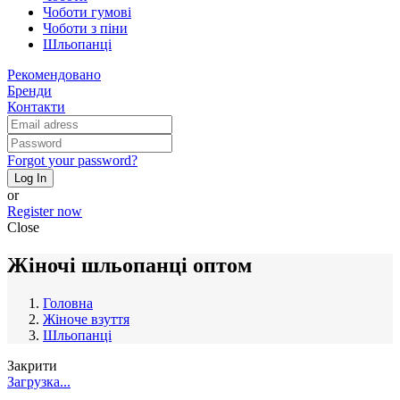
Чоботи гумові
Чоботи з піни
Шльопанці
Рекомендовано
Бренди
Контакти
Forgot your password?
Log In
or
Register now
Close
Жіночі шльопанці оптом
Головна
Жіноче взуття
Шльопанці
Закрити
Загрузка...