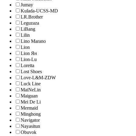
Jumay
Kulada-UCSS-MD
LR.Brother
Leguzaza
LiBang
Lilin
Lino Marano
Lion
Lion Ян
Lion-Lu
Loretta
Lost Shoes
Love-L&M-ZDW
Luck Line
MaiNeLin
Maiguan
Mei De Li
Mermaid
Minghong
Navigator
Nayasitun
Obuvok