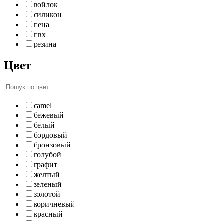
войлок
силикон
пена
пвх
резина
Цвет
camel
бежевый
белый
бордовый
бронзовый
голубой
графит
желтый
зеленый
золотой
коричневый
красный