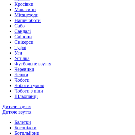
Кросівки
Мокасини
Місяцеходи
Напівчоботи
Сабо
Сандалі
Сліпони
Снікерси
Туфлі
Уги
Устілка
Футбольне взуття
Черевики
Чешки
Чоботи
Чоботи гумові
Чоботи з піни
Шльопанці
Дитяче взуття
Дитяче взуття
Балетки
Босоніжки
Ботильйони