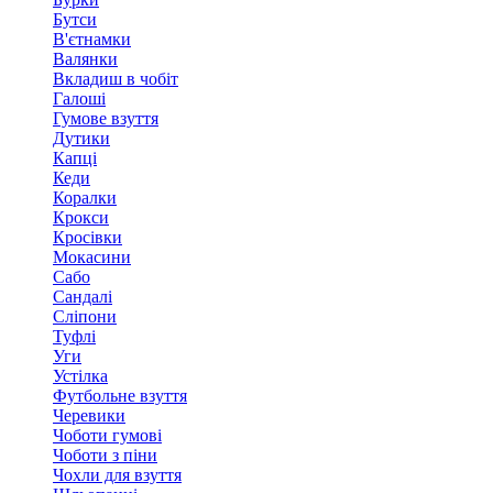
Бутси
В'єтнамки
Валянки
Вкладиш в чобіт
Галоші
Гумове взуття
Дутики
Капці
Кеди
Коралки
Крокси
Кросівки
Мокасини
Сабо
Сандалі
Сліпони
Туфлі
Уги
Устілка
Футбольне взуття
Черевики
Чоботи гумові
Чоботи з піни
Чохли для взуття