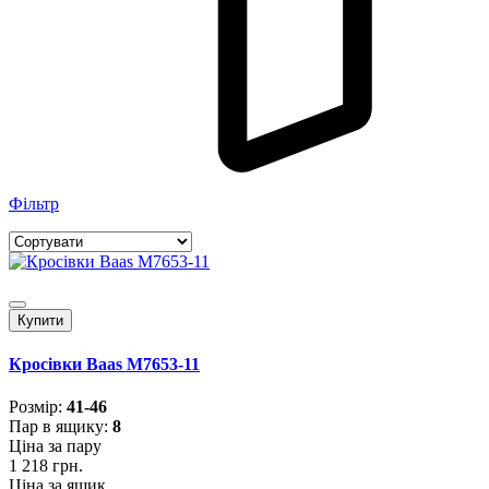
Фільтр
Купити
Кросівки Baas M7653-11
Розмiр:
41-46
Пар в ящику:
8
Ціна за пару
1 218 грн.
Ціна за ящик