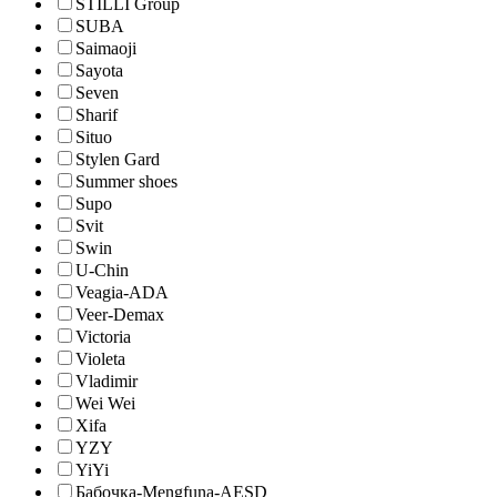
STILLI Group
SUBA
Saimaoji
Sayota
Seven
Sharif
Situo
Stylen Gard
Summer shoes
Supo
Svit
Swin
U-Chin
Veagia-ADA
Veer-Demax
Victoria
Violeta
Vladimir
Wei Wei
Xifa
YZY
YiYi
Бабочка-Mengfuna-AESD