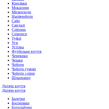
Кросівки
Мокасини
Місяцеходи
Напівчоботи
Сабо
Сандалі
Сліпони
Снікерси
Туфлі
Уги
Устілка
Футбольне взуття
Черевики
Чешки
Чоботи
Чоботи гумові
Чоботи з піни
Шльопанці
Дитяче взуття
Дитяче взуття
Балетки
Босоніжки
Ботильйони