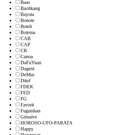
Baas
Baolikang
Bayota
Bonote
Boteli
Botema
CAB
CAP
CR
Canoa
DaFuYuan
Dageni
DeMur
Ditof
FDEK
FED
FG
Favorit
Fuguishan
Girnaive
HOROSO-UFO-PARATA
Happy
Hongquan