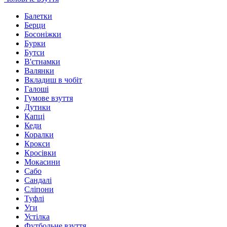
Балетки
Берци
Босоніжки
Бурки
Бутси
В'єтнамки
Валянки
Вкладиш в чобіт
Галоші
Гумове взуття
Дутики
Капці
Кеди
Коралки
Крокси
Кросівки
Мокасини
Сабо
Сандалі
Сліпони
Туфлі
Уги
Устілка
Футбольне взуття