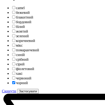
camel
бежевий
блакитний
бордовий
білий
жовтий
зелений
коричневий
мікс
помаранчевий
синій
срібний
сірий
фіолетовий
хакі
червоний
чорний
Скинути
Застосувати