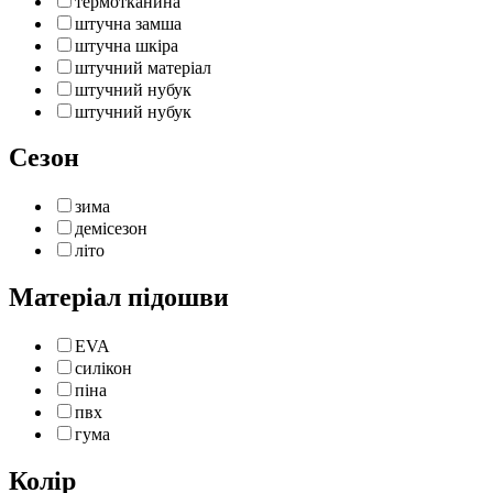
термотканина
штучна замша
штучна шкіра
штучний матеріал
штучний нубук
штучний нубук
Сезон
зима
демісезон
літо
Матеріал підошви
EVA
силікон
піна
пвх
гума
Колір