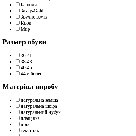
Башили
Захар-Gold
Зручне взутя
Крок
Мир
Размер обуви
36-41
38-43
40-45
44 и более
Матеріал виробу
натуральна замша
натуральна шкіра
натуральний нубук
плащівка
піна
текстиль