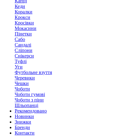
Капці
Кеди
Коралки
Крокси
Кросівки
Мокасини
Пінетки
Сабо
Сандалі
Сліпони
Снікерси
Туфлі
Уги
Футбольне взуття
Черевики
Чешки
Чоботи
Чоботи гумові
Чоботи з піни
Шльопанці
Рекомендовано
Новинки
Знижки
Бренди
Контакти