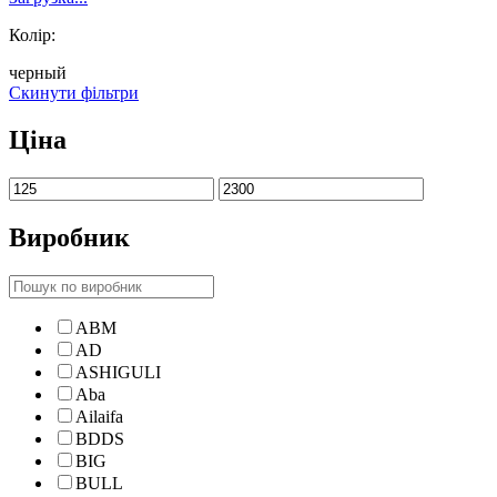
Колір:
черный
Скинути фільтри
Ціна
Виробник
ABM
AD
ASHIGULI
Aba
Ailaifa
BDDS
BIG
BULL