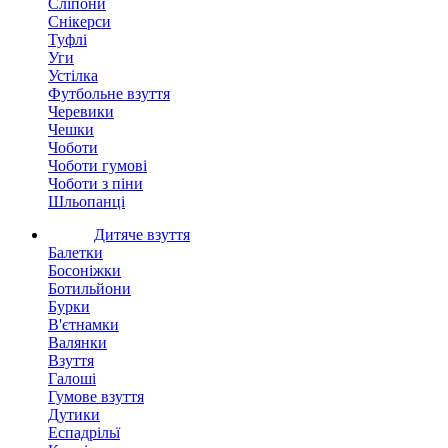
Сліпони
Снікерси
Туфлі
Уги
Устілка
Футбольне взуття
Черевики
Чешки
Чоботи
Чоботи гумові
Чоботи з піни
Шльопанці
Дитяче взуття
Балетки
Босоніжки
Ботильйони
Бурки
В'єтнамки
Валянки
Взуття
Галоші
Гумове взуття
Дутики
Еспадрільї