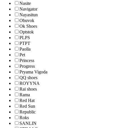
Nasite
Navigator
Nayasitun
Obuvok
Ok Shoes
Optstok
PLPS
PTPT
Paolla
Pet
Princess
Progress
Pryama Vigoda
QQ shoes
ROYYNA
Rai shoes
Rama
Red Hat
Red Sun
Republic
Roks
SANLIN