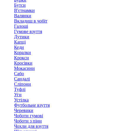
Бутси
В'єтнамки
Валянки
Вкладиш в чобіт
Галоші
Гумове взуття
Дутики
Капці
Кеди
Коралки
Крокси
Кросівки
Мокасини
Сабо
Сандалі
Сліпони
Туфлі
Уги
Устілка
Футбольне взуття
Черевики
Чоботи гумові
Чоботи з піни
Чохли для взуття