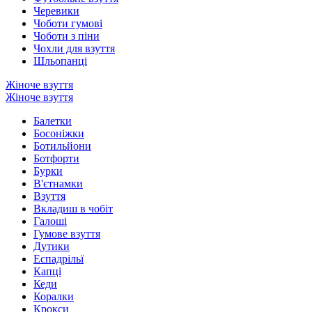
Черевики
Чоботи гумові
Чоботи з піни
Чохли для взуття
Шльопанці
Жіноче взуття
Жіноче взуття
Балетки
Босоніжки
Ботильйони
Ботфорти
Бурки
В'єтнамки
Взуття
Вкладиш в чобіт
Галоші
Гумове взуття
Дутики
Еспадрільї
Капці
Кеди
Коралки
Крокси