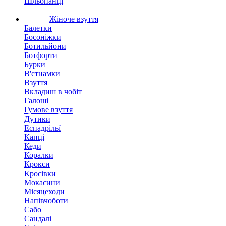
Шльопанці
Жіноче взуття
Балетки
Босоніжки
Ботильйони
Ботфорти
Бурки
В'єтнамки
Взуття
Вкладиш в чобіт
Галоші
Гумове взуття
Дутики
Еспадрільї
Капці
Кеди
Коралки
Крокси
Кросівки
Мокасини
Місяцеходи
Напівчоботи
Сабо
Сандалі