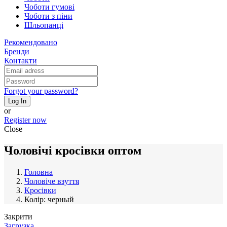
Чоботи гумові
Чоботи з піни
Шльопанці
Рекомендовано
Бренди
Контакти
Forgot your password?
Log In
or
Register now
Close
Чоловічі кросівки оптом
Головна
Чоловіче взуття
Кросівки
Колір: черный
Закрити
Загрузка...