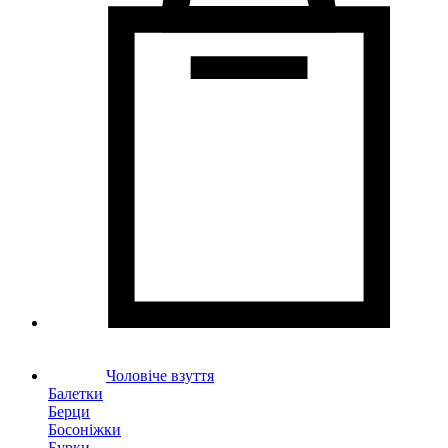
Чоловіче взуття
Балетки
Берци
Босоніжки
Бурки