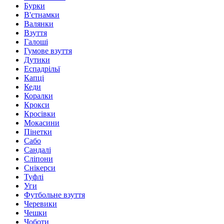
Бурки
В'єтнамки
Валянки
Взуття
Галоші
Гумове взуття
Дутики
Еспадрільї
Капці
Кеди
Коралки
Крокси
Кросівки
Мокасини
Пінетки
Сабо
Сандалі
Сліпони
Снікерси
Туфлі
Уги
Футбольне взуття
Черевики
Чешки
Чоботи