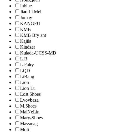
Inblue
Jiao Li Mei
Jumay
KANGFU
KMB
KMB Bry ant
Kajila
Kindzer
Kulada-UCSS-MD
L.B.
L.Fairy
LQD
LiBang
Lion
Lion-Lu
Lost Shoes
Lvovbaza
M.Shoes
MaiNeLin
Mary-Shoes
Massmag
Moli