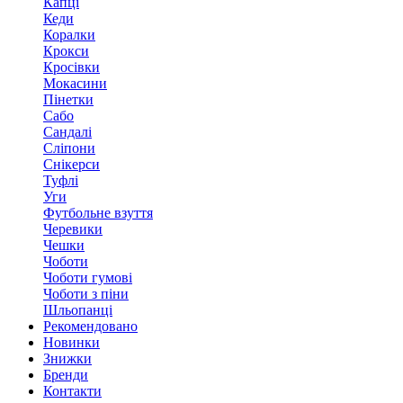
Капці
Кеди
Коралки
Крокси
Кросівки
Мокасини
Пінетки
Сабо
Сандалі
Сліпони
Снікерси
Туфлі
Уги
Футбольне взуття
Черевики
Чешки
Чоботи
Чоботи гумові
Чоботи з піни
Шльопанці
Рекомендовано
Новинки
Знижки
Бренди
Контакти