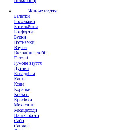
Шльопанці
Жіноче взуття
Балетки
Босоніжки
Ботильйони
Ботфорти
Бурки
В'єтнамки
Взуття
Вкладиш в чобіт
Галоші
Гумове взуття
Дутики
Еспадрільї
Капці
Кеди
Коралки
Крокси
Кросівки
Мокасини
Місяцеходи
Напівчоботи
Сабо
Сандалі