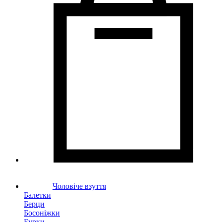
Чоловіче взуття
Балетки
Берци
Босоніжки
Бурки