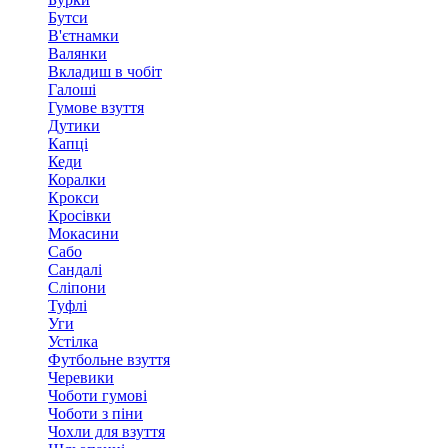
Бутси
В'єтнамки
Валянки
Вкладиш в чобіт
Галоші
Гумове взуття
Дутики
Капці
Кеди
Коралки
Крокси
Кросівки
Мокасини
Сабо
Сандалі
Сліпони
Туфлі
Уги
Устілка
Футбольне взуття
Черевики
Чоботи гумові
Чоботи з піни
Чохли для взуття