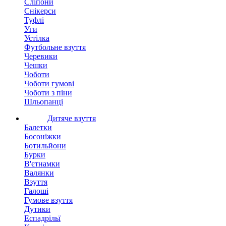
Сліпони
Снікерси
Туфлі
Уги
Устілка
Футбольне взуття
Черевики
Чешки
Чоботи
Чоботи гумові
Чоботи з піни
Шльопанці
Дитяче взуття
Балетки
Босоніжки
Ботильйони
Бурки
В'єтнамки
Валянки
Взуття
Галоші
Гумове взуття
Дутики
Еспадрільї