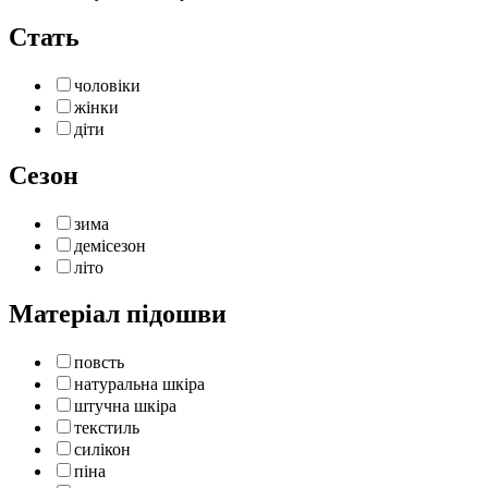
Стать
чоловіки
жінки
діти
Сезон
зима
демісезон
літо
Матеріал підошви
повсть
натуральна шкіра
штучна шкіра
текстиль
силікон
піна