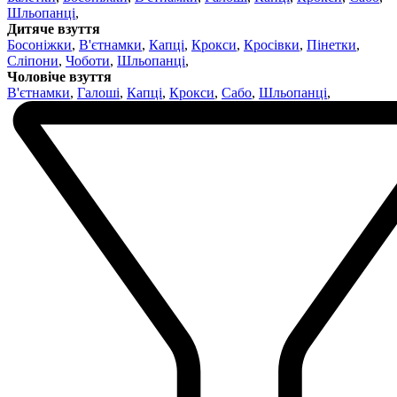
Шльопанці
,
Дитяче взуття
Босоніжки
,
В'єтнамки
,
Капці
,
Крокси
,
Кросівки
,
Пінетки
,
Сліпони
,
Чоботи
,
Шльопанці
,
Чоловіче взуття
В'єтнамки
,
Галоші
,
Капці
,
Крокси
,
Сабо
,
Шльопанці
,