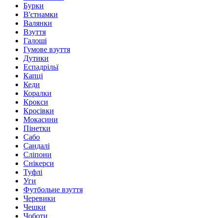
Бурки
В'єтнамки
Валянки
Взуття
Галоші
Гумове взуття
Дутики
Еспадрільї
Капці
Кеди
Коралки
Крокси
Кросівки
Мокасини
Пінетки
Сабо
Сандалі
Сліпони
Снікерси
Туфлі
Уги
Футбольне взуття
Черевики
Чешки
Чоботи