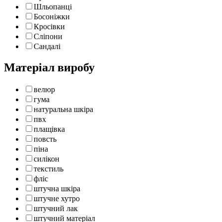
Шльопанці
Босоніжки
Кросівки
Сліпони
Сандалі
Матеріал виробу
велюр
гума
натуральна шкіра
пвх
плащівка
повсть
піна
силікон
текстиль
фліс
штучна шкіра
штучне хутро
штучний лак
штучний матеріал