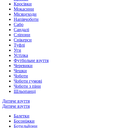
Кросівки
Мокасини
Місяцеходи
Напівчоботи
Сабо
Сандалі
Сліпони
Снікерси
Туфлі
Уги
Устілка
Футбольне взуття
Черевики
Чешки
Чоботи
Чоботи гумові
Чоботи з піни
Шльопанці
Дитяче взуття
Дитяче взуття
Балетки
Босоніжки
Ботильйони