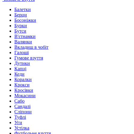
Балетки
Берци
Босоніжки
Бурки
Бутси
В'єтнамки
Валянки
Вкладиш в чобіт
Галоші
Гумове взуття
Дутики
Капці
Кеди
Коралки
Крокси
Кросівки
Мокасини
Сабо
Сандалі
Сліпони
Туфлі
Уги
Устілка
Футбольне взуття