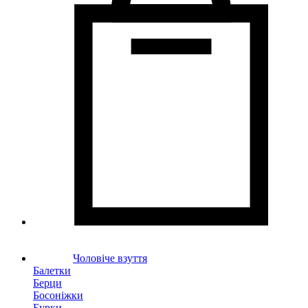
Чоловіче взуття
Балетки
Берци
Босоніжки
Бурки