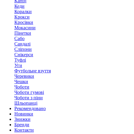
Капці
Кеди
Коралки
Крокси
Кросівки
Мокасини
Пінетки
Сабо
Сандалі
Сліпони
Снікерси
Туфлі
Уги
Футбольне взуття
Черевики
Чешки
Чоботи
Чоботи гумові
Чоботи з піни
Шльопанці
Рекомендовано
Новинки
Знижки
Бренди
Контакти