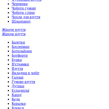
Черевики
Чоботи гумові
Чоботи з піни
Чохли для взуття
Шльопанці
Жіноче взуття
Жіноче взуття
Балетки
Босоніжки
Ботильйони
Ботфорти
Бурки
В'єтнамки
Взуття
Вкладиш в чобіт
Галоші
Гумове взуття
Дутики
Еспадрільї
Капці
Кеди
Коралки
Крокси