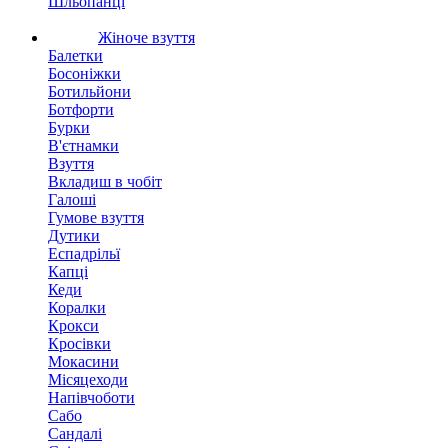
Шльопанці
Жіноче взуття
Балетки
Босоніжки
Ботильйони
Ботфорти
Бурки
В'єтнамки
Взуття
Вкладиш в чобіт
Галоші
Гумове взуття
Дутики
Еспадрільї
Капці
Кеди
Коралки
Крокси
Кросівки
Мокасини
Місяцеходи
Напівчоботи
Сабо
Сандалі