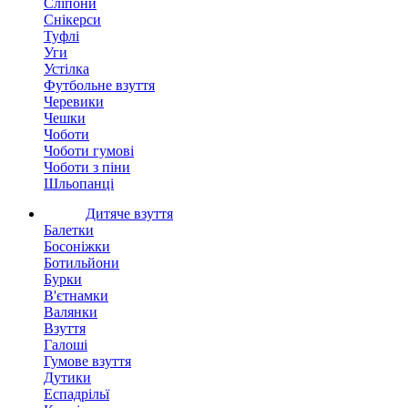
Сліпони
Снікерси
Туфлі
Уги
Устілка
Футбольне взуття
Черевики
Чешки
Чоботи
Чоботи гумові
Чоботи з піни
Шльопанці
Дитяче взуття
Балетки
Босоніжки
Ботильйони
Бурки
В'єтнамки
Валянки
Взуття
Галоші
Гумове взуття
Дутики
Еспадрільї