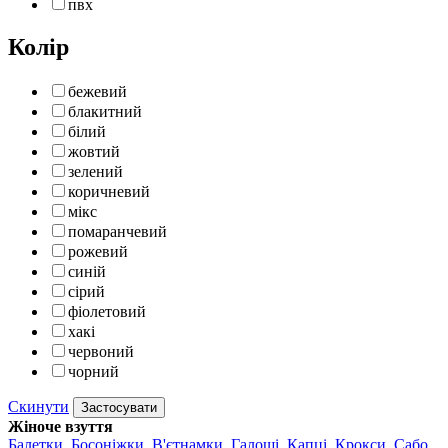
пвх
Колір
бежевий
блакитний
білий
жовтий
зелений
коричневий
мікс
помаранчевий
рожевий
синій
сірий
фіолетовий
хакі
червоний
чорний
Скинути
Застосувати
Жіноче взуття
Балетки
,
Босоніжки
,
В'єтнамки
,
Галоші
,
Капці
,
Крокси
,
Сабо
,