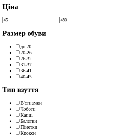
Ціна
Размер обуви
до 20
20-26
26-32
31-37
36-41
40-45
Тип взуття
В'єтнамки
Чоботи
Капці
Балетки
Пінетки
Крокси