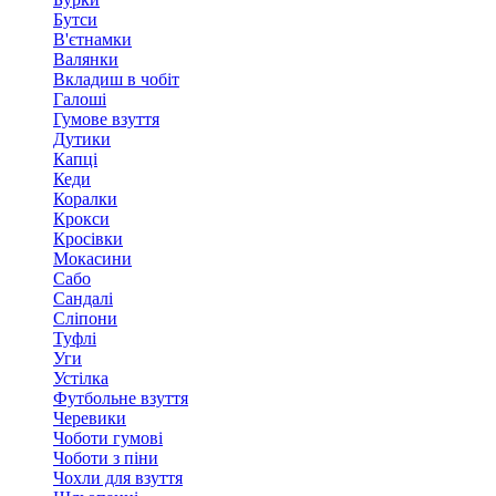
Бутси
В'єтнамки
Валянки
Вкладиш в чобіт
Галоші
Гумове взуття
Дутики
Капці
Кеди
Коралки
Крокси
Кросівки
Мокасини
Сабо
Сандалі
Сліпони
Туфлі
Уги
Устілка
Футбольне взуття
Черевики
Чоботи гумові
Чоботи з піни
Чохли для взуття