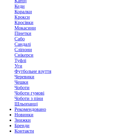
Капці
Кеди
Коралки
Крокси
Кросівки
Мокасини
Пінетки
Сабо
Сандалі
Сліпони
Снікерси
Туфлі
Уги
Футбольне взуття
Черевики
Чешки
Чоботи
Чоботи гумові
Чоботи з піни
Шльопанці
Рекомендовано
Новинки
Знижки
Бренди
Контакти