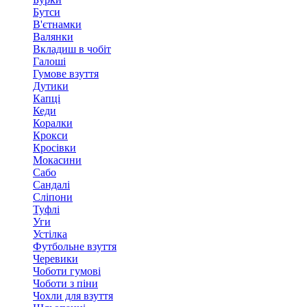
Бутси
В'єтнамки
Валянки
Вкладиш в чобіт
Галоші
Гумове взуття
Дутики
Капці
Кеди
Коралки
Крокси
Кросівки
Мокасини
Сабо
Сандалі
Сліпони
Туфлі
Уги
Устілка
Футбольне взуття
Черевики
Чоботи гумові
Чоботи з піни
Чохли для взуття