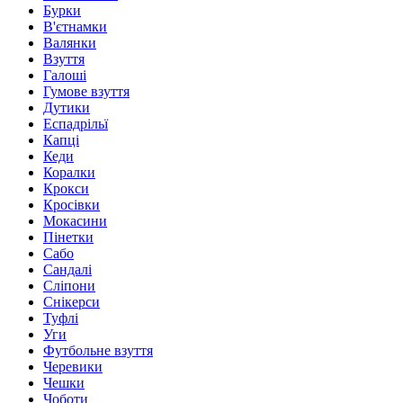
Бурки
В'єтнамки
Валянки
Взуття
Галоші
Гумове взуття
Дутики
Еспадрільї
Капці
Кеди
Коралки
Крокси
Кросівки
Мокасини
Пінетки
Сабо
Сандалі
Сліпони
Снікерси
Туфлі
Уги
Футбольне взуття
Черевики
Чешки
Чоботи