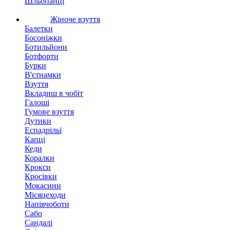
Шльопанці
Жіноче взуття
Балетки
Босоніжки
Ботильйони
Ботфорти
Бурки
В'єтнамки
Взуття
Вкладиш в чобіт
Галоші
Гумове взуття
Дутики
Еспадрільї
Капці
Кеди
Коралки
Крокси
Кросівки
Мокасини
Місяцеходи
Напівчоботи
Сабо
Сандалі