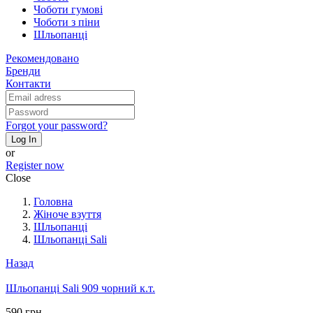
Чоботи гумові
Чоботи з піни
Шльопанці
Рекомендовано
Бренди
Контакти
Forgot your password?
Log In
or
Register now
Close
Головна
Жіноче взуття
Шльопанці
Шльопанці Sali
Назад
Шльопанці Sali 909 чорний к.т.
590 грн.