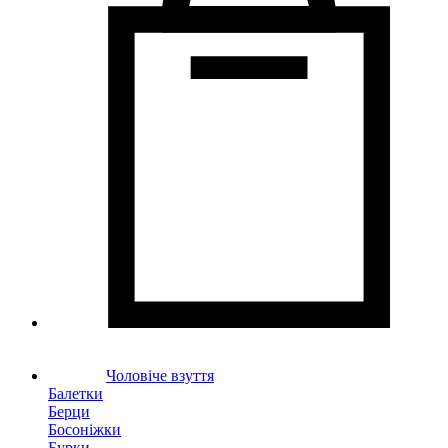
Чоловіче взуття
Балетки
Берци
Босоніжки
Бурки