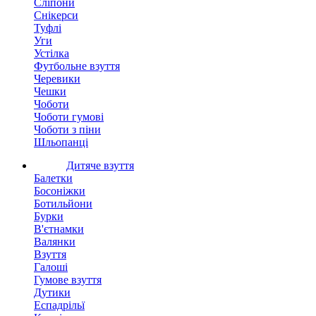
Сліпони
Снікерси
Туфлі
Уги
Устілка
Футбольне взуття
Черевики
Чешки
Чоботи
Чоботи гумові
Чоботи з піни
Шльопанці
Дитяче взуття
Балетки
Босоніжки
Ботильйони
Бурки
В'єтнамки
Валянки
Взуття
Галоші
Гумове взуття
Дутики
Еспадрільї