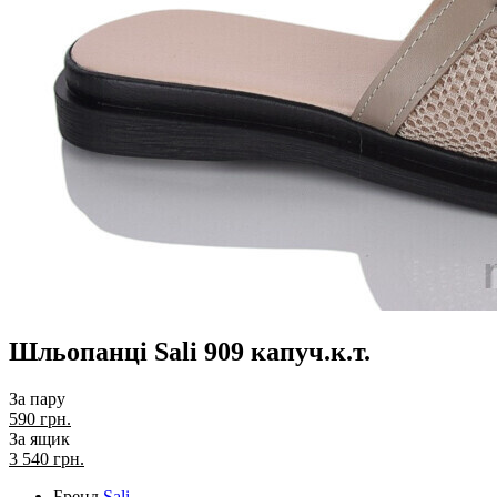
Шльопанці Sali 909 капуч.к.т.
За пару
590 грн.
За ящик
3 540
грн.
Бренд
Sali