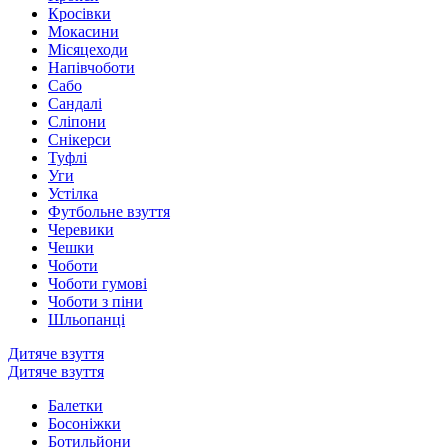
Кросівки
Мокасини
Місяцеходи
Напівчоботи
Сабо
Сандалі
Сліпони
Снікерси
Туфлі
Уги
Устілка
Футбольне взуття
Черевики
Чешки
Чоботи
Чоботи гумові
Чоботи з піни
Шльопанці
Дитяче взуття
Дитяче взуття
Балетки
Босоніжки
Ботильйони