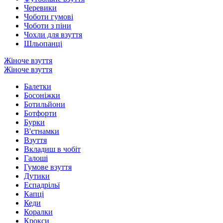
Черевики
Чоботи гумові
Чоботи з піни
Чохли для взуття
Шльопанці
Жіноче взуття
Жіноче взуття
Балетки
Босоніжки
Ботильйони
Ботфорти
Бурки
В'єтнамки
Взуття
Вкладиш в чобіт
Галоші
Гумове взуття
Дутики
Еспадрільї
Капці
Кеди
Коралки
Крокси