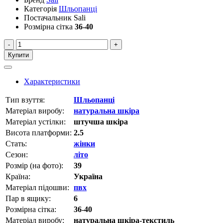
Категорія
Шльопанці
Постачальник
Sali
Розмірна сітка
36-40
-
+
Купити
Характеристики
Тип взуття:
Шльопанці
Матеріал виробу:
натуральна шкіра
Матеріал устілки:
штучша шкіра
Висота платформи:
2.5
Стать:
жінки
Сезон:
літо
Розмір (на фото):
39
Країна:
Україна
Матеріал підошви:
пвх
Пар в ящику:
6
Розмірна сітка:
36-40
Матеріал виробу:
натуральна шкіра-текстиль