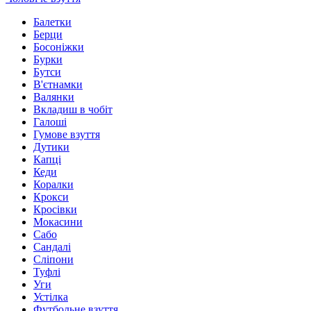
Балетки
Берци
Босоніжки
Бурки
Бутси
В'єтнамки
Валянки
Вкладиш в чобіт
Галоші
Гумове взуття
Дутики
Капці
Кеди
Коралки
Крокси
Кросівки
Мокасини
Сабо
Сандалі
Сліпони
Туфлі
Уги
Устілка
Футбольне взуття