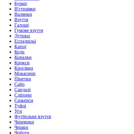
Бурки
В'єтнамки
Валянки
Взуття
Галоші
Гумове взуття
Дутики
Еспадрільї
Капці
Кеди
Коралки
Крокси
Кросівки
Мокасини
Пінетки
Сабо
Сандалі
Сліпони
Снікерси
Туфлі
Уги
Футбольне взуття
Черевики
Чешки
Чоботи