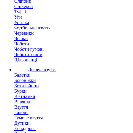
Сліпони
Снікерси
Туфлі
Уги
Устілка
Футбольне взуття
Черевики
Чешки
Чоботи
Чоботи гумові
Чоботи з піни
Шльопанці
Дитяче взуття
Балетки
Босоніжки
Ботильйони
Бурки
В'єтнамки
Валянки
Взуття
Галоші
Гумове взуття
Дутики
Еспадрільї