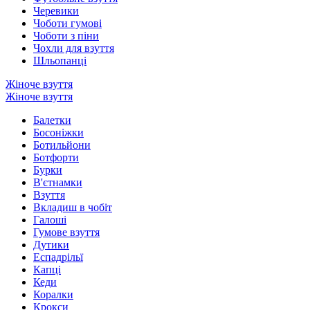
Черевики
Чоботи гумові
Чоботи з піни
Чохли для взуття
Шльопанці
Жіноче взуття
Жіноче взуття
Балетки
Босоніжки
Ботильйони
Ботфорти
Бурки
В'єтнамки
Взуття
Вкладиш в чобіт
Галоші
Гумове взуття
Дутики
Еспадрільї
Капці
Кеди
Коралки
Крокси