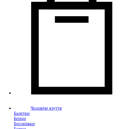
Чоловіче взуття
Балетки
Берци
Босоніжки
Бурки