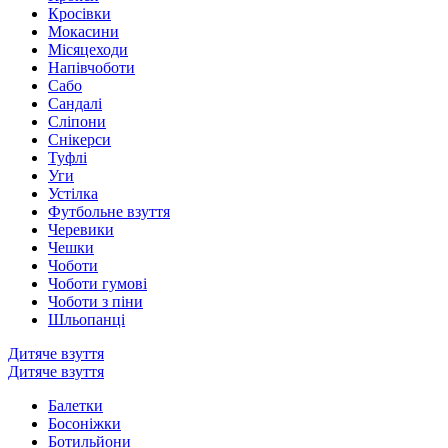
Кросівки
Мокасини
Місяцеходи
Напівчоботи
Сабо
Сандалі
Сліпони
Снікерси
Туфлі
Уги
Устілка
Футбольне взуття
Черевики
Чешки
Чоботи
Чоботи гумові
Чоботи з піни
Шльопанці
Дитяче взуття
Дитяче взуття
Балетки
Босоніжки
Ботильйони