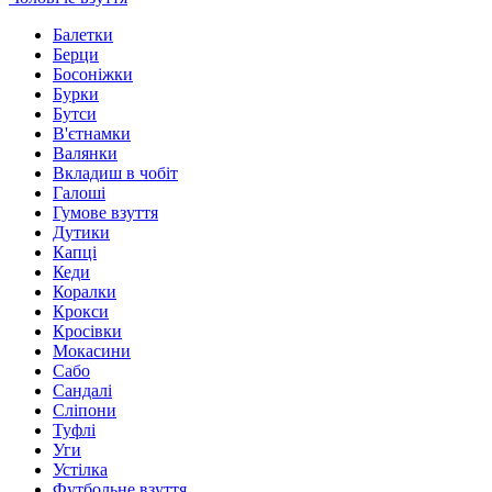
Балетки
Берци
Босоніжки
Бурки
Бутси
В'єтнамки
Валянки
Вкладиш в чобіт
Галоші
Гумове взуття
Дутики
Капці
Кеди
Коралки
Крокси
Кросівки
Мокасини
Сабо
Сандалі
Сліпони
Туфлі
Уги
Устілка
Футбольне взуття