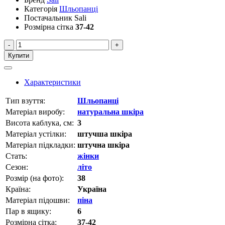
Категорія
Шльопанці
Постачальник
Sali
Розмірна сітка
37-42
-
+
Купити
Характеристики
Тип взуття:
Шльопанці
Матеріал виробу:
натуральна шкіра
Висота каблука, см:
3
Матеріал устілки:
штучша шкіра
Матеріал підкладки:
штучна шкіра
Стать:
жінки
Сезон:
літо
Розмір (на фото):
38
Країна:
Україна
Матеріал підошви:
піна
Пар в ящику:
6
Розмірна сітка:
37-42