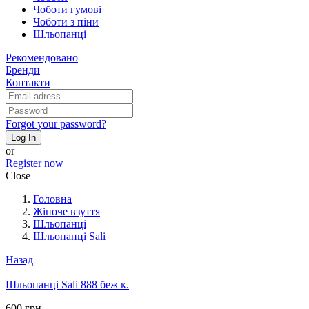
Чоботи гумові
Чоботи з піни
Шльопанці
Рекомендовано
Бренди
Контакти
Forgot your password?
Log In
or
Register now
Close
Головна
Жіноче взуття
Шльопанці
Шльопанці Sali
Назад
Шльопанці Sali 888 беж к.
600 грн.