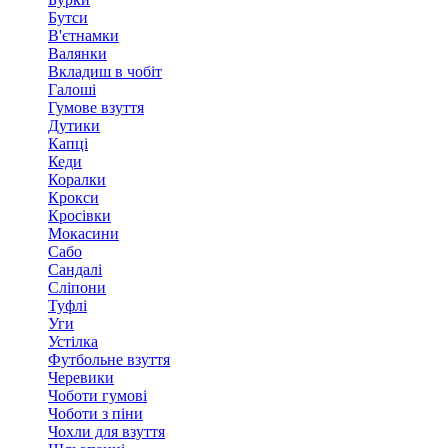
Бутси
В'єтнамки
Валянки
Вкладиш в чобіт
Галоші
Гумове взуття
Дутики
Капці
Кеди
Коралки
Крокси
Кросівки
Мокасини
Сабо
Сандалі
Сліпони
Туфлі
Уги
Устілка
Футбольне взуття
Черевики
Чоботи гумові
Чоботи з піни
Чохли для взуття