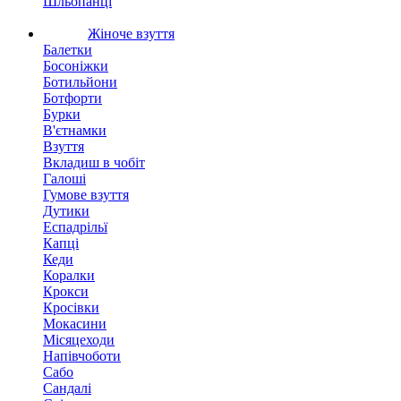
Шльопанці
Жіноче взуття
Балетки
Босоніжки
Ботильйони
Ботфорти
Бурки
В'єтнамки
Взуття
Вкладиш в чобіт
Галоші
Гумове взуття
Дутики
Еспадрільї
Капці
Кеди
Коралки
Крокси
Кросівки
Мокасини
Місяцеходи
Напівчоботи
Сабо
Сандалі