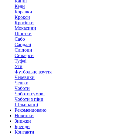
Капці
Кеди
Коралки
Крокси
Кросівки
Мокасини
Пінетки
Сабо
Сандалі
Сліпони
Снікерси
Туфлі
Уги
Футбольне взуття
Черевики
Чешки
Чоботи
Чоботи гумові
Чоботи з піни
Шльопанці
Рекомендовано
Новинки
Знижки
Бренди
Контакти