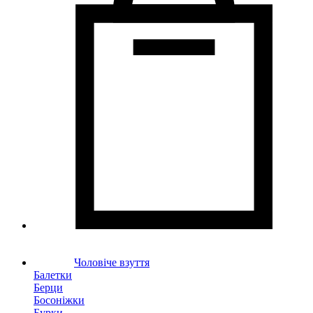
Чоловіче взуття
Балетки
Берци
Босоніжки
Бурки