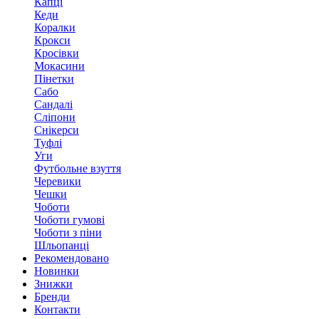
Капці
Кеди
Коралки
Крокси
Кросівки
Мокасини
Пінетки
Сабо
Сандалі
Сліпони
Снікерси
Туфлі
Уги
Футбольне взуття
Черевики
Чешки
Чоботи
Чоботи гумові
Чоботи з піни
Шльопанці
Рекомендовано
Новинки
Знижки
Бренди
Контакти