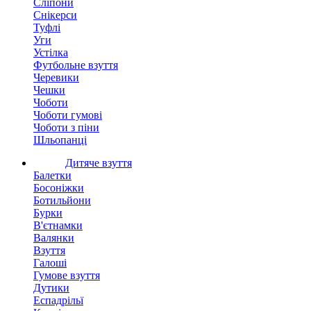
Сліпони
Снікерси
Туфлі
Уги
Устілка
Футбольне взуття
Черевики
Чешки
Чоботи
Чоботи гумові
Чоботи з піни
Шльопанці
Дитяче взуття
Балетки
Босоніжки
Ботильйони
Бурки
В'єтнамки
Валянки
Взуття
Галоші
Гумове взуття
Дутики
Еспадрільї