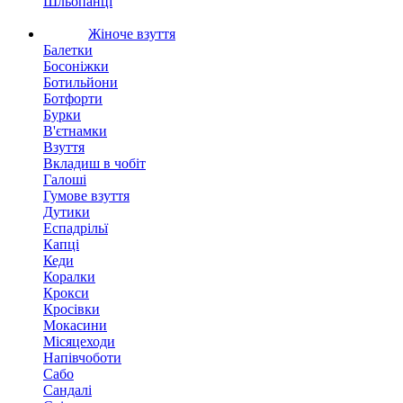
Шльопанці
Жіноче взуття
Балетки
Босоніжки
Ботильйони
Ботфорти
Бурки
В'єтнамки
Взуття
Вкладиш в чобіт
Галоші
Гумове взуття
Дутики
Еспадрільї
Капці
Кеди
Коралки
Крокси
Кросівки
Мокасини
Місяцеходи
Напівчоботи
Сабо
Сандалі