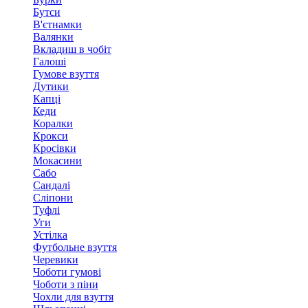
Бутси
В'єтнамки
Валянки
Вкладиш в чобіт
Галоші
Гумове взуття
Дутики
Капці
Кеди
Коралки
Крокси
Кросівки
Мокасини
Сабо
Сандалі
Сліпони
Туфлі
Уги
Устілка
Футбольне взуття
Черевики
Чоботи гумові
Чоботи з піни
Чохли для взуття