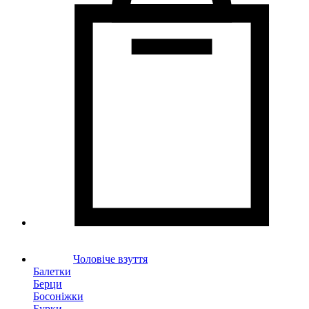
Чоловіче взуття
Балетки
Берци
Босоніжки
Бурки