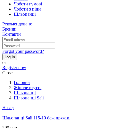
Чоботи гумові
Чоботи з піни
Шльопанці
Рекомендовано
Бренди
Контакти
Forgot your password?
Log In
or
Register now
Close
Головна
Жіноче взуття
Шльопанці
Шльопанці Sali
Назад
Шльопанці Sali 115-10 беж пряж.к.
590 грн.