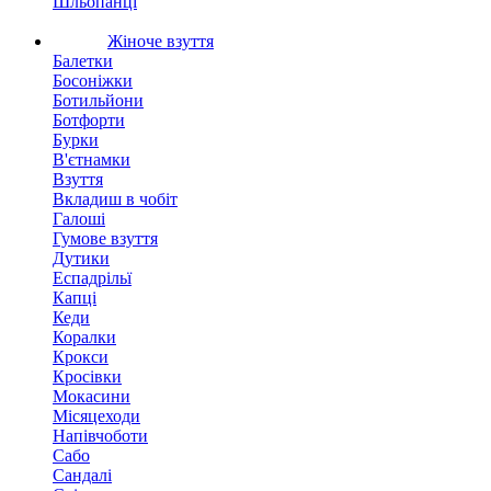
Шльопанці
Жіноче взуття
Балетки
Босоніжки
Ботильйони
Ботфорти
Бурки
В'єтнамки
Взуття
Вкладиш в чобіт
Галоші
Гумове взуття
Дутики
Еспадрільї
Капці
Кеди
Коралки
Крокси
Кросівки
Мокасини
Місяцеходи
Напівчоботи
Сабо
Сандалі