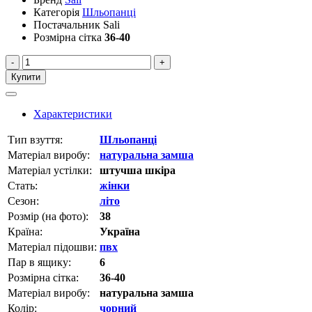
Категорія
Шльопанці
Постачальник
Sali
Розмірна сітка
36-40
-
+
Купити
Характеристики
Тип взуття:
Шльопанці
Матеріал виробу:
натуральна замша
Матеріал устілки:
штучша шкіра
Стать:
жінки
Сезон:
літо
Розмір (на фото):
38
Країна:
Україна
Матеріал підошви:
пвх
Пар в ящику:
6
Розмірна сітка:
36-40
Матеріал виробу:
натуральна замша
Колір:
чорний