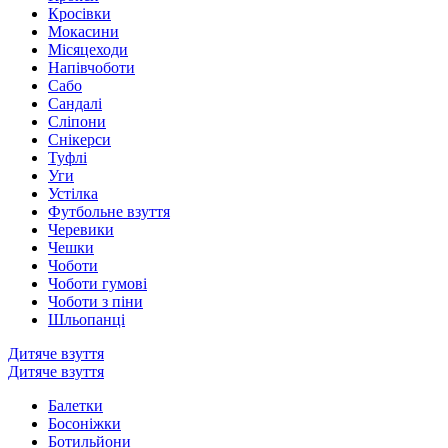
Кросівки
Мокасини
Місяцеходи
Напівчоботи
Сабо
Сандалі
Сліпони
Снікерси
Туфлі
Уги
Устілка
Футбольне взуття
Черевики
Чешки
Чоботи
Чоботи гумові
Чоботи з піни
Шльопанці
Дитяче взуття
Дитяче взуття
Балетки
Босоніжки
Ботильйони