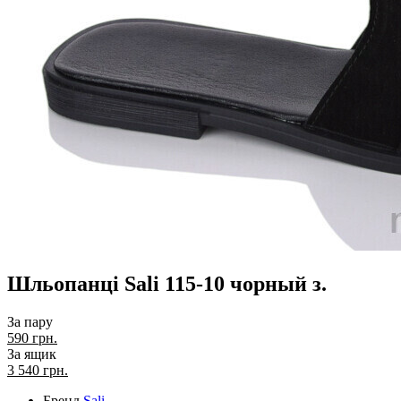
Шльопанці Sali 115-10 чорный з.
За пару
590 грн.
За ящик
3 540
грн.
Бренд
Sali