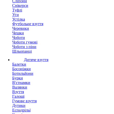
Сліпони
Снікерси
Туфлі
Уги
Устілка
Футбольне взуття
Черевики
Чешки
Чоботи
Чоботи гумові
Чоботи з піни
Шльопанці
Дитяче взуття
Балетки
Босоніжки
Ботильйони
Бурки
В'єтнамки
Валянки
Взуття
Галоші
Гумове взуття
Дутики
Еспадрільї