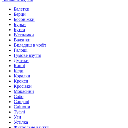
Балетки
Берци
Босоніжки
Бурки
Бутси
В'єтнамки
Валянки
Вкладиш в чобіт
Галоші
Гумове взуття
Дутики
Капці
Кеди
Коралки
Крокси
Кросівки
Мокасини
Сабо
Сандалі
Сліпони
Туфлі
Уги
Устілка
Футбольне взуття