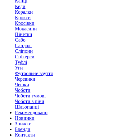
Капці
Кеди
Коралки
Крокси
Кросівки
Мокасини
Пінетки
Сабо
Сандалі
Сліпони
Снікерси
Туфлі
Уги
Футбольне взуття
Черевики
Чешки
Чоботи
Чоботи гумові
Чоботи з піни
Шльопанці
Рекомендовано
Новинки
Знижки
Бренди
Контакти