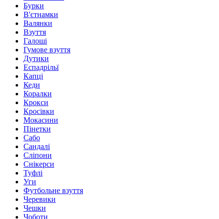
Бурки
В'єтнамки
Валянки
Взуття
Галоші
Гумове взуття
Дутики
Еспадрільї
Капці
Кеди
Коралки
Крокси
Кросівки
Мокасини
Пінетки
Сабо
Сандалі
Сліпони
Снікерси
Туфлі
Уги
Футбольне взуття
Черевики
Чешки
Чоботи