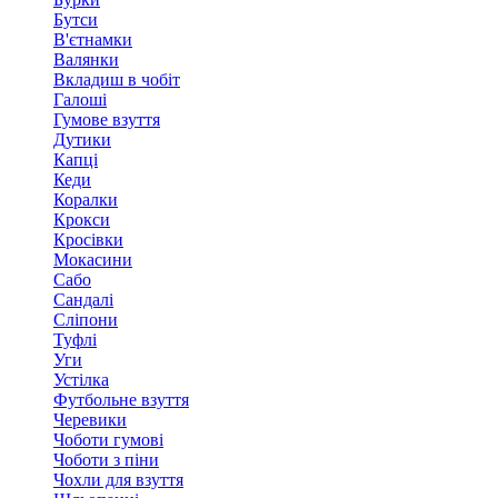
Бутси
В'єтнамки
Валянки
Вкладиш в чобіт
Галоші
Гумове взуття
Дутики
Капці
Кеди
Коралки
Крокси
Кросівки
Мокасини
Сабо
Сандалі
Сліпони
Туфлі
Уги
Устілка
Футбольне взуття
Черевики
Чоботи гумові
Чоботи з піни
Чохли для взуття