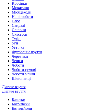
Кросівки
Мокасини
Місяцеходи
Напівчоботи
Сабо
Сандалі
Сліпони
Снікерси
Туфлі
Уги
Устілка
Футбольне взуття
Черевики
Чешки
Чоботи
Чоботи гумові
Чоботи з піни
Шльопанці
Дитяче взуття
Дитяче взуття
Балетки
Босоніжки
Ботильйони