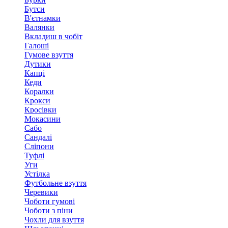
Бутси
В'єтнамки
Валянки
Вкладиш в чобіт
Галоші
Гумове взуття
Дутики
Капці
Кеди
Коралки
Крокси
Кросівки
Мокасини
Сабо
Сандалі
Сліпони
Туфлі
Уги
Устілка
Футбольне взуття
Черевики
Чоботи гумові
Чоботи з піни
Чохли для взуття