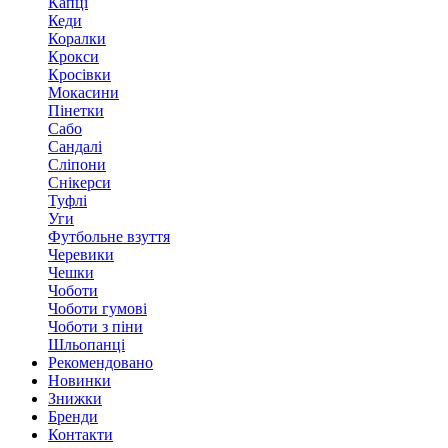
Капці
Кеди
Коралки
Крокси
Кросівки
Мокасини
Пінетки
Сабо
Сандалі
Сліпони
Снікерси
Туфлі
Уги
Футбольне взуття
Черевики
Чешки
Чоботи
Чоботи гумові
Чоботи з піни
Шльопанці
Рекомендовано
Новинки
Знижки
Бренди
Контакти