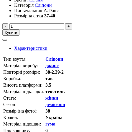
Категорія
Сліпони
Постачальник
A.Dama
Розмірна сітка
37-40
-
+
Купити
Характеристики
Тип взуття:
Сліпони
Матеріал виробу:
джинс
Повторні розміри:
38-2,39-2
Коробка:
так
Висота платформи:
3.5
Матеріал підкладки:
текстиль
Стать:
жінки
Сезон:
демісезон
Розмір (на фото):
38
Країна:
Україна
Матеріал підошви:
гума
Пар в ящику:
6