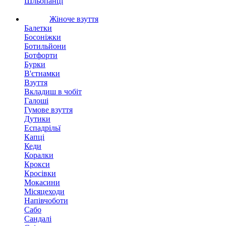
Шльопанці
Жіноче взуття
Балетки
Босоніжки
Ботильйони
Ботфорти
Бурки
В'єтнамки
Взуття
Вкладиш в чобіт
Галоші
Гумове взуття
Дутики
Еспадрільї
Капці
Кеди
Коралки
Крокси
Кросівки
Мокасини
Місяцеходи
Напівчоботи
Сабо
Сандалі