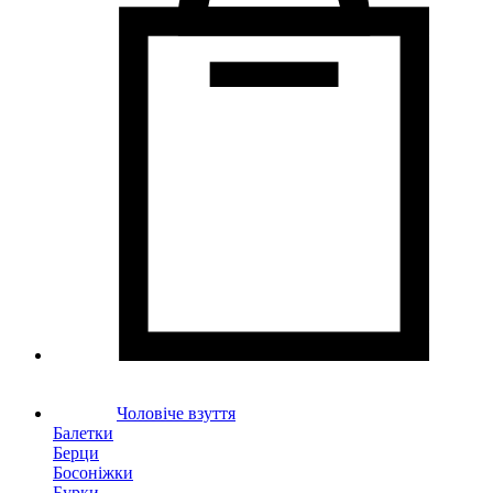
Чоловіче взуття
Балетки
Берци
Босоніжки
Бурки