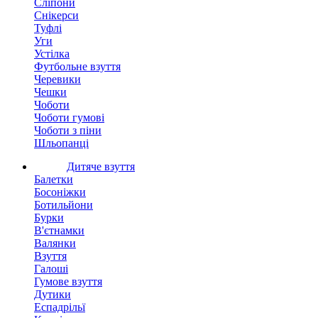
Сліпони
Снікерси
Туфлі
Уги
Устілка
Футбольне взуття
Черевики
Чешки
Чоботи
Чоботи гумові
Чоботи з піни
Шльопанці
Дитяче взуття
Балетки
Босоніжки
Ботильйони
Бурки
В'єтнамки
Валянки
Взуття
Галоші
Гумове взуття
Дутики
Еспадрільї