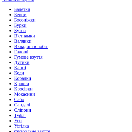
Балетки
Берци
Босоніжки
Бурки
Бутси
В'єтнамки
Валянки
Вкладиш в чобіт
Галоші
Гумове взуття
Дутики
Капці
Кеди
Коралки
Крокси
Кросівки
Мокасини
Сабо
Сандалі
Сліпони
Туфлі
Уги
Устілка
Футбольне взуття