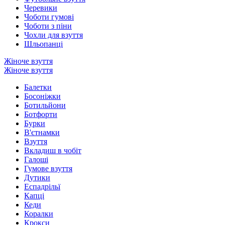
Черевики
Чоботи гумові
Чоботи з піни
Чохли для взуття
Шльопанці
Жіноче взуття
Жіноче взуття
Балетки
Босоніжки
Ботильйони
Ботфорти
Бурки
В'єтнамки
Взуття
Вкладиш в чобіт
Галоші
Гумове взуття
Дутики
Еспадрільї
Капці
Кеди
Коралки
Крокси