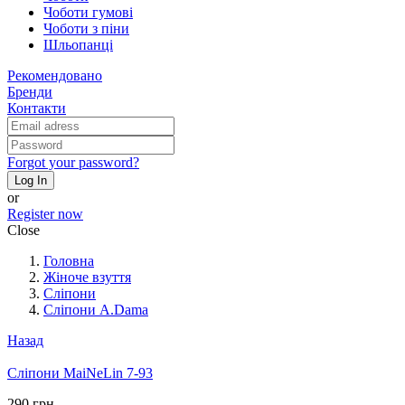
Чоботи гумові
Чоботи з піни
Шльопанці
Рекомендовано
Бренди
Контакти
Forgot your password?
Log In
or
Register now
Close
Головна
Жіноче взуття
Сліпони
Сліпони A.Dama
Назад
Сліпони MaiNeLin 7-93
290 грн.