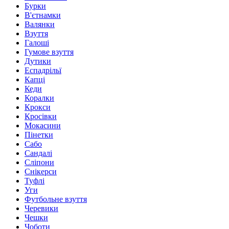
Бурки
В'єтнамки
Валянки
Взуття
Галоші
Гумове взуття
Дутики
Еспадрільї
Капці
Кеди
Коралки
Крокси
Кросівки
Мокасини
Пінетки
Сабо
Сандалі
Сліпони
Снікерси
Туфлі
Уги
Футбольне взуття
Черевики
Чешки
Чоботи