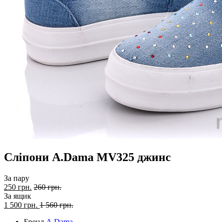
Сліпони A.Dama MV325 джинс
За пару
250 грн.
260 грн.
За ящик
1 500
грн.
1 560 грн.
Бренд
A.Dama