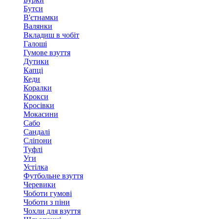
Бутси
В'єтнамки
Валянки
Вкладиш в чобіт
Галоші
Гумове взуття
Дутики
Капці
Кеди
Коралки
Крокси
Кросівки
Мокасини
Сабо
Сандалі
Сліпони
Туфлі
Уги
Устілка
Футбольне взуття
Черевики
Чоботи гумові
Чоботи з піни
Чохли для взуття