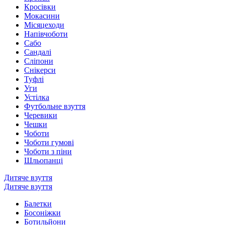
Кросівки
Мокасини
Місяцеходи
Напівчоботи
Сабо
Сандалі
Сліпони
Снікерси
Туфлі
Уги
Устілка
Футбольне взуття
Черевики
Чешки
Чоботи
Чоботи гумові
Чоботи з піни
Шльопанці
Дитяче взуття
Дитяче взуття
Балетки
Босоніжки
Ботильйони