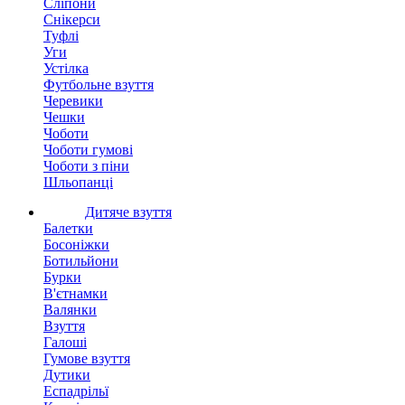
Сліпони
Снікерси
Туфлі
Уги
Устілка
Футбольне взуття
Черевики
Чешки
Чоботи
Чоботи гумові
Чоботи з піни
Шльопанці
Дитяче взуття
Балетки
Босоніжки
Ботильйони
Бурки
В'єтнамки
Валянки
Взуття
Галоші
Гумове взуття
Дутики
Еспадрільї