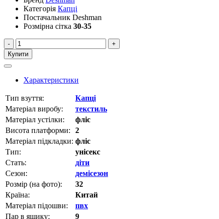
Категорія
Капці
Постачальник
Deshman
Розмірна сітка
30-35
-
+
Купити
Характеристики
Тип взуття:
Капці
Матеріал виробу:
текстиль
Матеріал устілки:
фліс
Висота платформи:
2
Матеріал підкладки:
фліс
Тип:
унісекс
Стать:
діти
Сезон:
демісезон
Розмір (на фото):
32
Країна:
Китай
Матеріал підошви:
пвх
Пар в ящику:
9