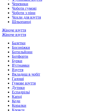
Черевики
Чоботи гумові
Чоботи з піни
Чохли для взуття
Шльопанці
Жіноче взуття
Жіноче взуття
Балетки
Босоніжки
Ботильйони
Ботфорти
Бурки
В'єтнамки
Взуття
Вкладиш в чобіт
Галоші
Гумове взуття
Дутики
Еспадрільї
Капці
Кеди
Коралки
Крокси