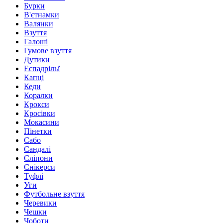
Бурки
В'єтнамки
Валянки
Взуття
Галоші
Гумове взуття
Дутики
Еспадрільї
Капці
Кеди
Коралки
Крокси
Кросівки
Мокасини
Пінетки
Сабо
Сандалі
Сліпони
Снікерси
Туфлі
Уги
Футбольне взуття
Черевики
Чешки
Чоботи