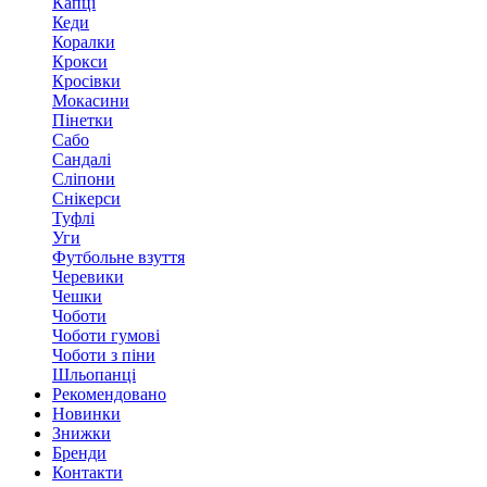
Капці
Кеди
Коралки
Крокси
Кросівки
Мокасини
Пінетки
Сабо
Сандалі
Сліпони
Снікерси
Туфлі
Уги
Футбольне взуття
Черевики
Чешки
Чоботи
Чоботи гумові
Чоботи з піни
Шльопанці
Рекомендовано
Новинки
Знижки
Бренди
Контакти