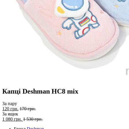
Капці Deshman HC8 mix
За пару
120 грн.
170 грн.
За ящик
1 080
грн.
1 530 грн.
Бренд
Deshman