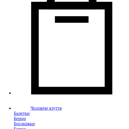
Чоловіче взуття
Балетки
Берци
Босоніжки
Бурки