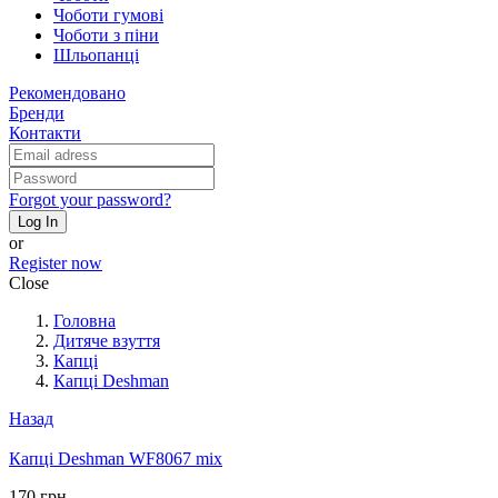
Чоботи гумові
Чоботи з піни
Шльопанці
Рекомендовано
Бренди
Контакти
Forgot your password?
Log In
or
Register now
Close
Головна
Дитяче взуття
Капці
Капці Deshman
Назад
Капці Deshman WF8067 mix
170 грн.