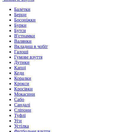
Балетки
Берци
Босоніжки
Бурки
Бутси
В'єтнамки
Валянки
Вкладиш в чобіт
Галоші
Гумове взуття
Дутики
Капці
Кеди
Коралки
Крокси
Кросівки
Мокасини
Сабо
Сандалі
Сліпони
Туфлі
Уги
Устілка
Футбольне взуття