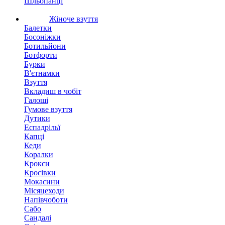
Шльопанці
Жіноче взуття
Балетки
Босоніжки
Ботильйони
Ботфорти
Бурки
В'єтнамки
Взуття
Вкладиш в чобіт
Галоші
Гумове взуття
Дутики
Еспадрільї
Капці
Кеди
Коралки
Крокси
Кросівки
Мокасини
Місяцеходи
Напівчоботи
Сабо
Сандалі