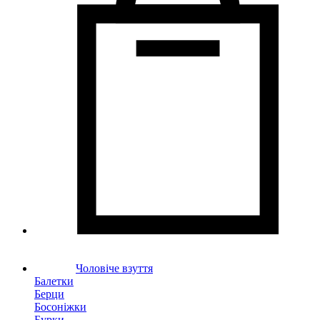
Чоловіче взуття
Балетки
Берци
Босоніжки
Бурки