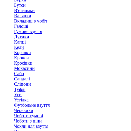
Бутси
В'єтнамки
Валянки
Вкладиш в чобіт
Галоші
Гумове взуття
Дутики
Капці
Кеди
Коралки
Крокси
Кросівки
Мокасини
Сабо
Сандалі
Сліпони
Туфлі
Уги
Устілка
Футбольне взуття
Черевики
Чоботи гумові
Чоботи з піни
Чохли для взуття