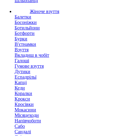
Шльопанці
Жіноче взуття
Балетки
Босоніжки
Ботильйони
Ботфорти
Бурки
В'єтнамки
Взуття
Вкладиш в чобіт
Галоші
Гумове взуття
Дутики
Еспадрільї
Капці
Кеди
Коралки
Крокси
Кросівки
Мокасини
Місяцеходи
Напівчоботи
Сабо
Сандалі