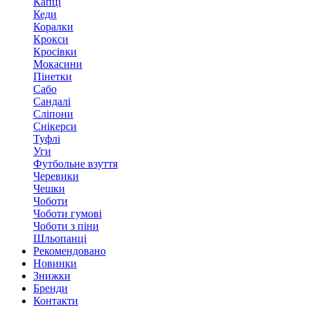
Капці
Кеди
Коралки
Крокси
Кросівки
Мокасини
Пінетки
Сабо
Сандалі
Сліпони
Снікерси
Туфлі
Уги
Футбольне взуття
Черевики
Чешки
Чоботи
Чоботи гумові
Чоботи з піни
Шльопанці
Рекомендовано
Новинки
Знижки
Бренди
Контакти