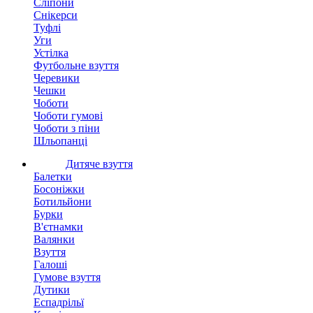
Сліпони
Снікерси
Туфлі
Уги
Устілка
Футбольне взуття
Черевики
Чешки
Чоботи
Чоботи гумові
Чоботи з піни
Шльопанці
Дитяче взуття
Балетки
Босоніжки
Ботильйони
Бурки
В'єтнамки
Валянки
Взуття
Галоші
Гумове взуття
Дутики
Еспадрільї