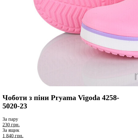
Чоботи з піни Pryama Vigoda 4258-
5020-23
За пару
230 грн.
За ящик
1 840
грн.