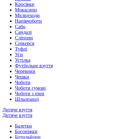
Кросівки
Мокасини
Місяцеходи
Напівчоботи
Сабо
Сандалі
Сліпони
Снікерси
Туфлі
Уги
Устілка
Футбольне взуття
Черевики
Чешки
Чоботи
Чоботи гумові
Чоботи з піни
Шльопанці
Дитяче взуття
Дитяче взуття
Балетки
Босоніжки
Ботильйони