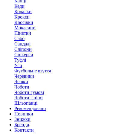
Капці
Кеди
Коралки
Крокси
Кросівки
Мокасини
Пінетки
Сабо
Сандалі
Сліпони
Снікерси
Туфлі
Уги
Футбольне взуття
Черевики
Чешки
Чоботи
Чоботи гумові
Чоботи з піни
Шльопанці
Рекомендовано
Новинки
Знижки
Бренди
Контакти