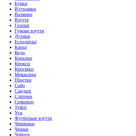
Бурки
В'єтнамки
Валянки
Взуття
Галоші
Гумове взуття
Дутики
Еспадрільї
Капці
Кеди
Коралки
Крокси
Кросівки
Мокасини
Пінетки
Сабо
Сандалі
Сліпони
Снікерси
Туфлі
Уги
Футбольне взуття
Черевики
Чешки
Чоботи