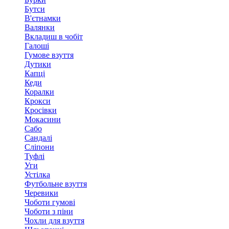
Бутси
В'єтнамки
Валянки
Вкладиш в чобіт
Галоші
Гумове взуття
Дутики
Капці
Кеди
Коралки
Крокси
Кросівки
Мокасини
Сабо
Сандалі
Сліпони
Туфлі
Уги
Устілка
Футбольне взуття
Черевики
Чоботи гумові
Чоботи з піни
Чохли для взуття