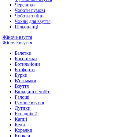
Черевики
Чоботи гумові
Чоботи з піни
Чохли для взуття
Шльопанці
Жіноче взуття
Жіноче взуття
Балетки
Босоніжки
Ботильйони
Ботфорти
Бурки
В'єтнамки
Взуття
Вкладиш в чобіт
Галоші
Гумове взуття
Дутики
Еспадрільї
Капці
Кеди
Коралки
Крокси