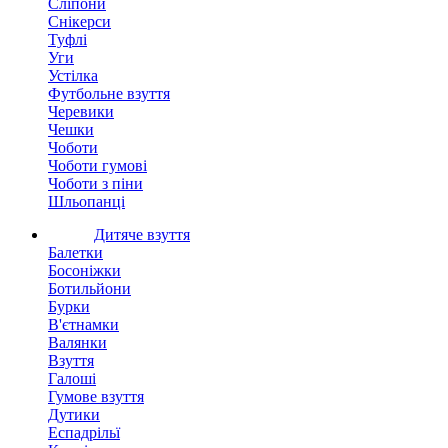
Сліпони
Снікерси
Туфлі
Уги
Устілка
Футбольне взуття
Черевики
Чешки
Чоботи
Чоботи гумові
Чоботи з піни
Шльопанці
Дитяче взуття
Балетки
Босоніжки
Ботильйони
Бурки
В'єтнамки
Валянки
Взуття
Галоші
Гумове взуття
Дутики
Еспадрільї