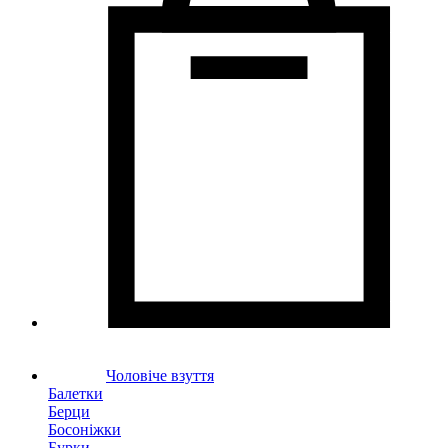
Чоловіче взуття
Балетки
Берци
Босоніжки
Бурки