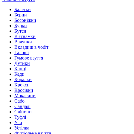
Балетки
Берци
Босоніжки
Бурки
Бутси
В'єтнамки
Валянки
Вкладиш в чобіт
Галоші
Гумове взуття
Дутики
Капці
Кеди
Коралки
Крокси
Кросівки
Мокасини
Сабо
Сандалі
Сліпони
Туфлі
Уги
Устілка
Футбольне взуття