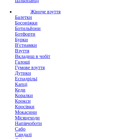
Шльопанці
Жіноче взуття
Балетки
Босоніжки
Ботильйони
Ботфорти
Бурки
В'єтнамки
Взуття
Вкладиш в чобіт
Галоші
Гумове взуття
Дутики
Еспадрільї
Капці
Кеди
Коралки
Крокси
Кросівки
Мокасини
Місяцеходи
Напівчоботи
Сабо
Сандалі