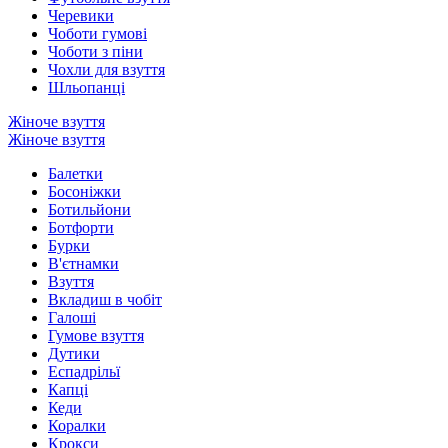
Черевики
Чоботи гумові
Чоботи з піни
Чохли для взуття
Шльопанці
Жіноче взуття
Жіноче взуття
Балетки
Босоніжки
Ботильйони
Ботфорти
Бурки
В'єтнамки
Взуття
Вкладиш в чобіт
Галоші
Гумове взуття
Дутики
Еспадрільї
Капці
Кеди
Коралки
Крокси