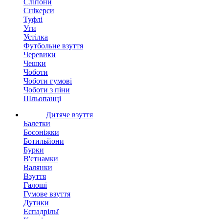
Сліпони
Снікерси
Туфлі
Уги
Устілка
Футбольне взуття
Черевики
Чешки
Чоботи
Чоботи гумові
Чоботи з піни
Шльопанці
Дитяче взуття
Балетки
Босоніжки
Ботильйони
Бурки
В'єтнамки
Валянки
Взуття
Галоші
Гумове взуття
Дутики
Еспадрільї