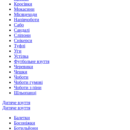
Кросівки
Мокасини
Місяцеходи
Напівчоботи
Сабо
Сандалі
Сліпони
Снікерси
Туфлі
Уги
Устілка
Футбольне взуття
Черевики
Чешки
Чоботи
Чоботи гумові
Чоботи з піни
Шльопанці
Дитяче взуття
Дитяче взуття
Балетки
Босоніжки
Ботильйони