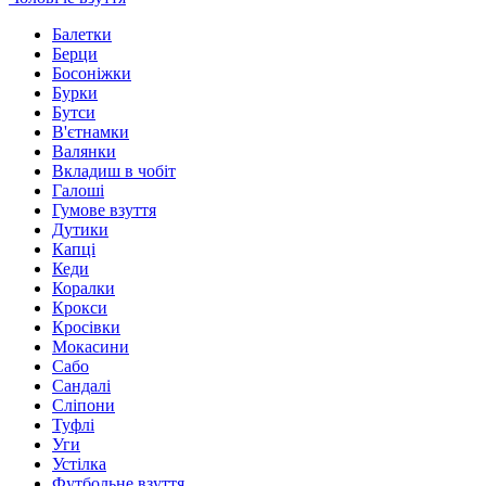
Балетки
Берци
Босоніжки
Бурки
Бутси
В'єтнамки
Валянки
Вкладиш в чобіт
Галоші
Гумове взуття
Дутики
Капці
Кеди
Коралки
Крокси
Кросівки
Мокасини
Сабо
Сандалі
Сліпони
Туфлі
Уги
Устілка
Футбольне взуття