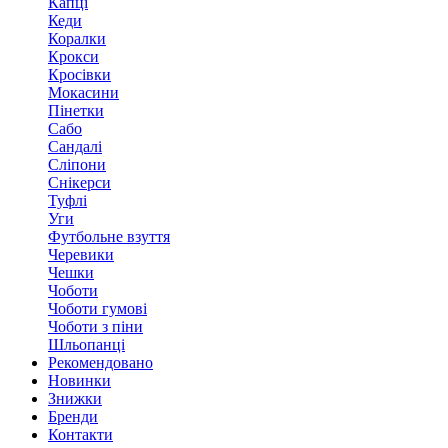
Капці
Кеди
Коралки
Крокси
Кросівки
Мокасини
Пінетки
Сабо
Сандалі
Сліпони
Снікерси
Туфлі
Уги
Футбольне взуття
Черевики
Чешки
Чоботи
Чоботи гумові
Чоботи з піни
Шльопанці
Рекомендовано
Новинки
Знижки
Бренди
Контакти