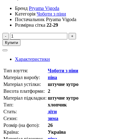
Бренд
Pryama Vigoda
Категорія
Чоботи з піни
Постачальник
Pryama Vigoda
Розмірна сітка
22-29
-
+
Купити
Характеристики
Тип взуття:
Чоботи з піни
Матеріал виробу:
піна
Матеріал устілки:
штучне хутро
Висота платформи:
2
Матеріал підкладки:
штучне хутро
Тип:
хлопчик
Стать:
діти
Сезон:
зима
Розмір (на фото):
26
Країна:
Україна
Матеріал підошви:
піна