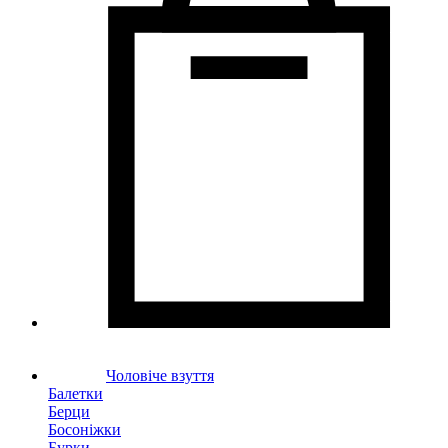
Чоловіче взуття
Балетки
Берци
Босоніжки
Бурки