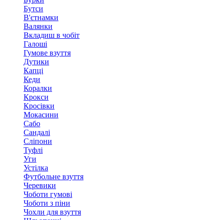
Бутси
В'єтнамки
Валянки
Вкладиш в чобіт
Галоші
Гумове взуття
Дутики
Капці
Кеди
Коралки
Крокси
Кросівки
Мокасини
Сабо
Сандалі
Сліпони
Туфлі
Уги
Устілка
Футбольне взуття
Черевики
Чоботи гумові
Чоботи з піни
Чохли для взуття