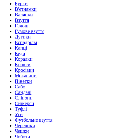
Бурки
В'єтнамки
Валянки
Взуття
Галоші
Гумове взуття
Дутики
Еспадрільї
Капці
Кеди
Коралки
Крокси
Кросівки
Мокасини
Пінетки
Сабо
Сандалі
Сліпони
Снікерси
Туфлі
Уги
Футбольне взуття
Черевики
Чешки
Чоботи