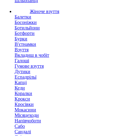
Шльопанці
Жіноче взуття
Балетки
Босоніжки
Ботильйони
Ботфорти
Бурки
В'єтнамки
Взуття
Вкладиш в чобіт
Галоші
Гумове взуття
Дутики
Еспадрільї
Капці
Кеди
Коралки
Крокси
Кросівки
Мокасини
Місяцеходи
Напівчоботи
Сабо
Сандалі