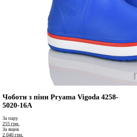
Чоботи з піни Pryama Vigoda 4258-
5020-16A
За пару
255 грн.
За ящик
2 040
грн.