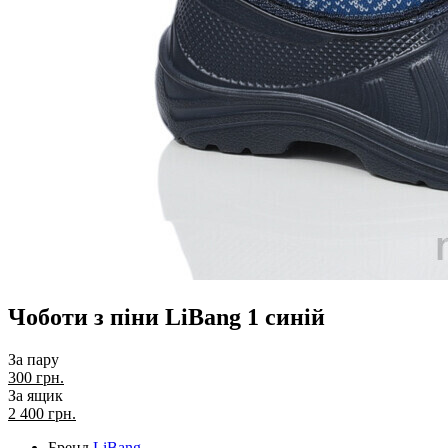
Чоботи з піни LiBang 1 синій
За пару
300 грн.
За ящик
2 400
грн.
Бренд
LiBang