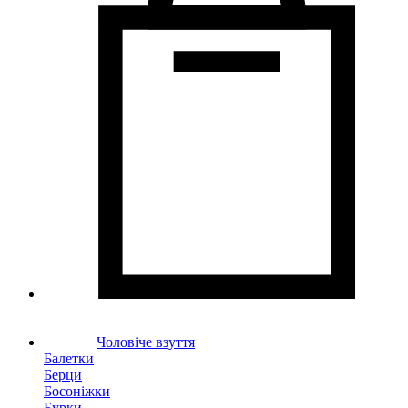
Чоловіче взуття
Балетки
Берци
Босоніжки
Бурки