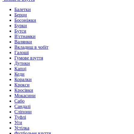
Балетки
Берци
Босоніжки
Бурки
Бутси
В'єтнамки
Валянки
Вкладиш в чобіт
Галоші
Гумове взуття
Дутики
Капці
Кеди
Коралки
Крокси
Кросівки
Мокасини
Сабо
Сандалі
Сліпони
Туфлі
Уги
Устілка
Футбольне взуття