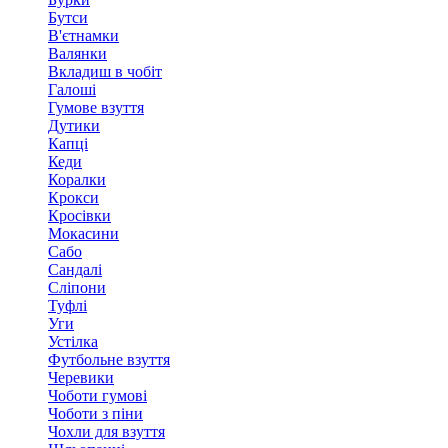
Бутси
В'єтнамки
Валянки
Вкладиш в чобіт
Галоші
Гумове взуття
Дутики
Капці
Кеди
Коралки
Крокси
Кросівки
Мокасини
Сабо
Сандалі
Сліпони
Туфлі
Уги
Устілка
Футбольне взуття
Черевики
Чоботи гумові
Чоботи з піни
Чохли для взуття