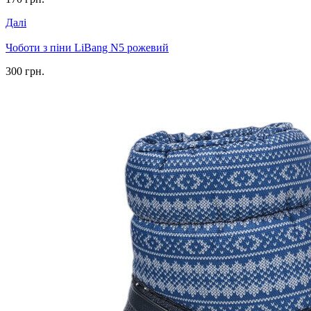
Далі
Чоботи з піни LiBang N5 рожевий
300 грн.