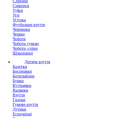
Сліпони
Снікерси
Туфлі
Уги
Устілка
Футбольне взуття
Черевики
Чешки
Чоботи
Чоботи гумові
Чоботи з піни
Шльопанці
Дитяче взуття
Балетки
Босоніжки
Ботильйони
Бурки
В'єтнамки
Валянки
Взуття
Галоші
Гумове взуття
Дутики
Еспадрільї