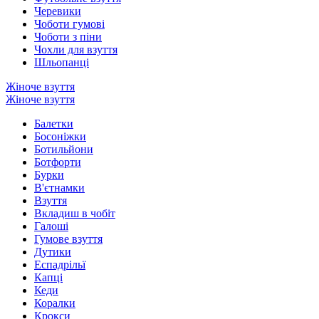
Черевики
Чоботи гумові
Чоботи з піни
Чохли для взуття
Шльопанці
Жіноче взуття
Жіноче взуття
Балетки
Босоніжки
Ботильйони
Ботфорти
Бурки
В'єтнамки
Взуття
Вкладиш в чобіт
Галоші
Гумове взуття
Дутики
Еспадрільї
Капці
Кеди
Коралки
Крокси