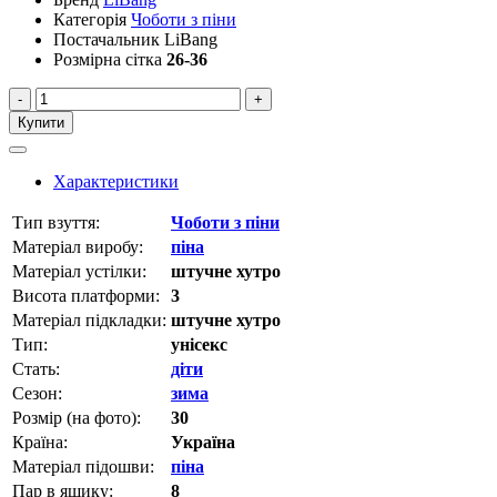
Категорія
Чоботи з піни
Постачальник
LiBang
Розмірна сітка
26-36
-
+
Купити
Характеристики
Тип взуття:
Чоботи з піни
Матеріал виробу:
піна
Матеріал устілки:
штучне хутро
Висота платформи:
3
Матеріал підкладки:
штучне хутро
Тип:
унісекс
Стать:
діти
Сезон:
зима
Розмір (на фото):
30
Країна:
Україна
Матеріал підошви:
піна
Пар в ящику:
8