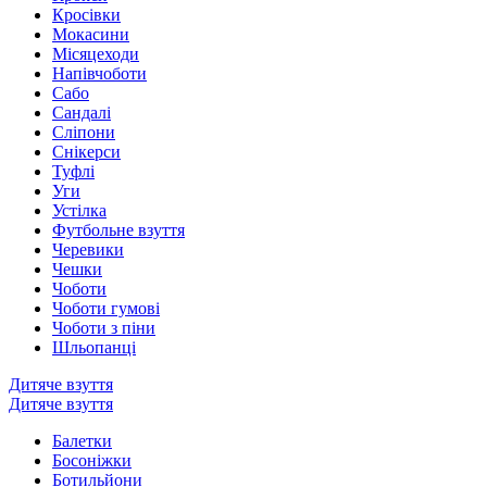
Кросівки
Мокасини
Місяцеходи
Напівчоботи
Сабо
Сандалі
Сліпони
Снікерси
Туфлі
Уги
Устілка
Футбольне взуття
Черевики
Чешки
Чоботи
Чоботи гумові
Чоботи з піни
Шльопанці
Дитяче взуття
Дитяче взуття
Балетки
Босоніжки
Ботильйони