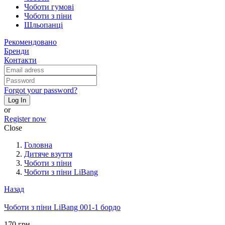
Чоботи гумові
Чоботи з піни
Шльопанці
Рекомендовано
Бренди
Контакти
Forgot your password?
Log In
or
Register now
Close
Головна
Дитяче взуття
Чоботи з піни
Чоботи з піни LiBang
Назад
Чоботи з піни LiBang 001-1 бордо
170 грн.