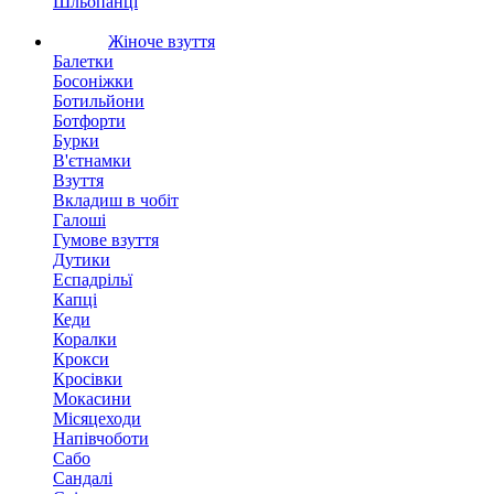
Шльопанці
Жіноче взуття
Балетки
Босоніжки
Ботильйони
Ботфорти
Бурки
В'єтнамки
Взуття
Вкладиш в чобіт
Галоші
Гумове взуття
Дутики
Еспадрільї
Капці
Кеди
Коралки
Крокси
Кросівки
Мокасини
Місяцеходи
Напівчоботи
Сабо
Сандалі