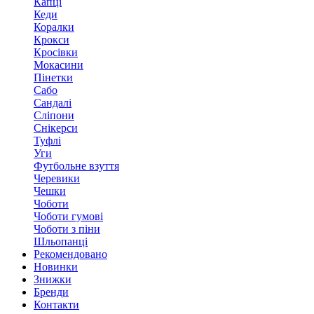
Капці
Кеди
Коралки
Крокси
Кросівки
Мокасини
Пінетки
Сабо
Сандалі
Сліпони
Снікерси
Туфлі
Уги
Футбольне взуття
Черевики
Чешки
Чоботи
Чоботи гумові
Чоботи з піни
Шльопанці
Рекомендовано
Новинки
Знижки
Бренди
Контакти