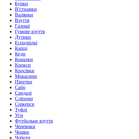
Бурки
В'єтнамки
Валянки
Взуття
Галоші
Гумове взуття
Дутики
Еспадрільї
Капці
Кеди
Коралки
Крокси
Кросівки
Мокасини
Пінетки
Сабо
Сандалі
Сліпони
Снікерси
Туфлі
Уги
Футбольне взуття
Черевики
Чешки
Чоботи