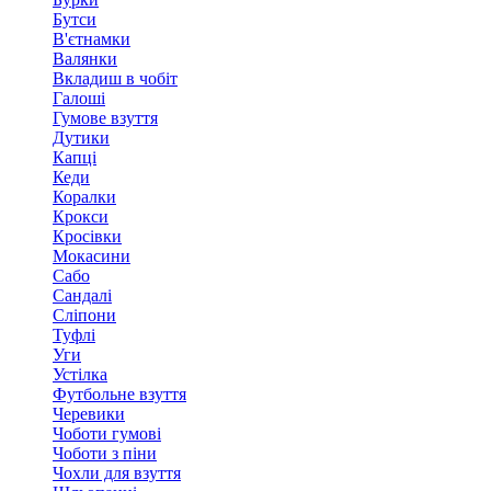
Бутси
В'єтнамки
Валянки
Вкладиш в чобіт
Галоші
Гумове взуття
Дутики
Капці
Кеди
Коралки
Крокси
Кросівки
Мокасини
Сабо
Сандалі
Сліпони
Туфлі
Уги
Устілка
Футбольне взуття
Черевики
Чоботи гумові
Чоботи з піни
Чохли для взуття