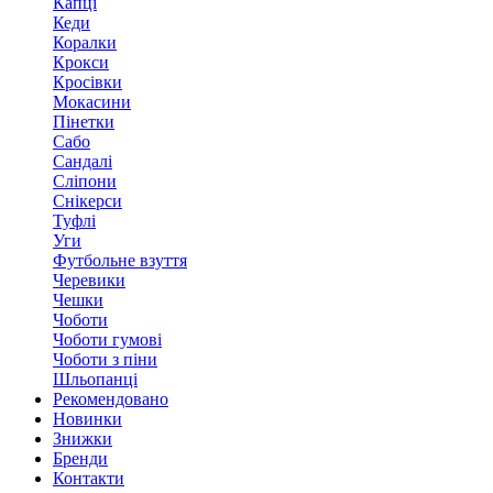
Капці
Кеди
Коралки
Крокси
Кросівки
Мокасини
Пінетки
Сабо
Сандалі
Сліпони
Снікерси
Туфлі
Уги
Футбольне взуття
Черевики
Чешки
Чоботи
Чоботи гумові
Чоботи з піни
Шльопанці
Рекомендовано
Новинки
Знижки
Бренди
Контакти