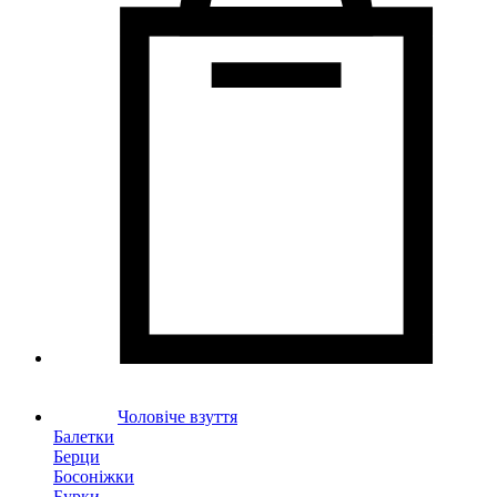
Чоловіче взуття
Балетки
Берци
Босоніжки
Бурки