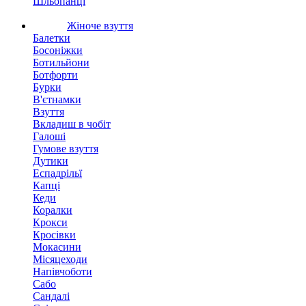
Шльопанці
Жіноче взуття
Балетки
Босоніжки
Ботильйони
Ботфорти
Бурки
В'єтнамки
Взуття
Вкладиш в чобіт
Галоші
Гумове взуття
Дутики
Еспадрільї
Капці
Кеди
Коралки
Крокси
Кросівки
Мокасини
Місяцеходи
Напівчоботи
Сабо
Сандалі