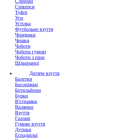
Сліпони
Снікерси
Туфлі
Уги
Устілка
Футбольне взуття
Черевики
Чешки
Чоботи
Чоботи гумові
Чоботи з піни
Шльопанці
Дитяче взуття
Балетки
Босоніжки
Ботильйони
Бурки
В'єтнамки
Валянки
Взуття
Галоші
Гумове взуття
Дутики
Еспадрільї