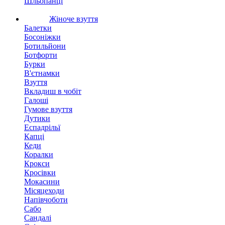
Шльопанці
Жіноче взуття
Балетки
Босоніжки
Ботильйони
Ботфорти
Бурки
В'єтнамки
Взуття
Вкладиш в чобіт
Галоші
Гумове взуття
Дутики
Еспадрільї
Капці
Кеди
Коралки
Крокси
Кросівки
Мокасини
Місяцеходи
Напівчоботи
Сабо
Сандалі