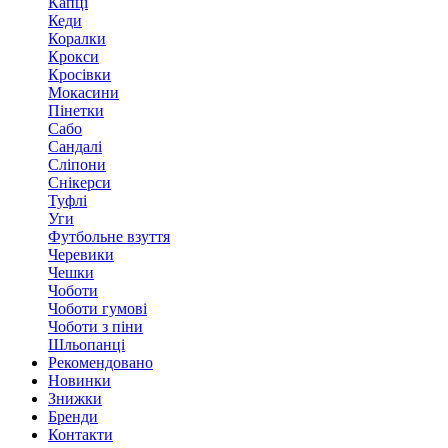
Капці
Кеди
Коралки
Крокси
Кросівки
Мокасини
Пінетки
Сабо
Сандалі
Сліпони
Снікерси
Туфлі
Уги
Футбольне взуття
Черевики
Чешки
Чоботи
Чоботи гумові
Чоботи з піни
Шльопанці
Рекомендовано
Новинки
Знижки
Бренди
Контакти