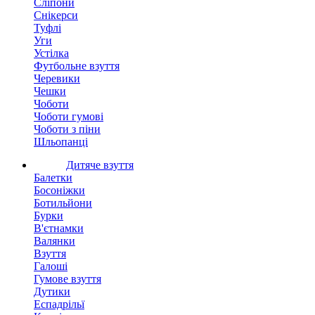
Сліпони
Снікерси
Туфлі
Уги
Устілка
Футбольне взуття
Черевики
Чешки
Чоботи
Чоботи гумові
Чоботи з піни
Шльопанці
Дитяче взуття
Балетки
Босоніжки
Ботильйони
Бурки
В'єтнамки
Валянки
Взуття
Галоші
Гумове взуття
Дутики
Еспадрільї