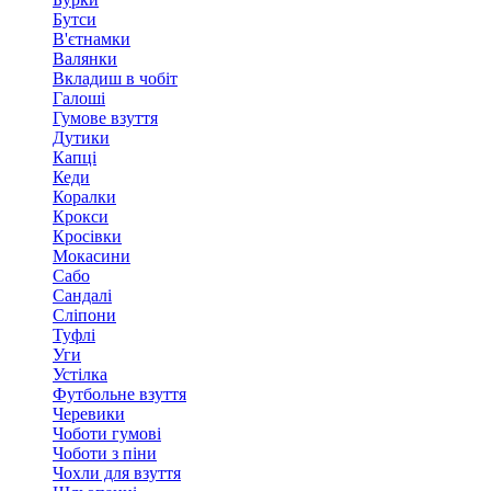
Бутси
В'єтнамки
Валянки
Вкладиш в чобіт
Галоші
Гумове взуття
Дутики
Капці
Кеди
Коралки
Крокси
Кросівки
Мокасини
Сабо
Сандалі
Сліпони
Туфлі
Уги
Устілка
Футбольне взуття
Черевики
Чоботи гумові
Чоботи з піни
Чохли для взуття