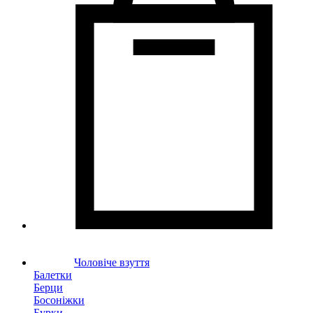
Чоловіче взуття
Балетки
Берци
Босоніжки
Бурки