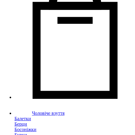
Чоловіче взуття
Балетки
Берци
Босоніжки
Бурки