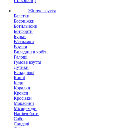
Шльопанці
Жіноче взуття
Балетки
Босоніжки
Ботильйони
Ботфорти
Бурки
В'єтнамки
Взуття
Вкладиш в чобіт
Галоші
Гумове взуття
Дутики
Еспадрільї
Капці
Кеди
Коралки
Крокси
Кросівки
Мокасини
Місяцеходи
Напівчоботи
Сабо
Сандалі