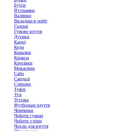
Бутси
В'єтнамки
Валянки
Вкладиш в чобіт
Галоші
Гумове взуття
Дутики
Капці
Кеди
Коралки
Крокси
Кросівки
Мокасини
Сабо
Сандалі
Сліпони
Туфлі
Уги
Устілка
Футбольне взуття
Черевики
Чоботи гумові
Чоботи з піни
Чохли для взуття