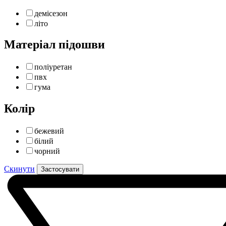
демісезон
літо
Матеріал підошви
поліуретан
пвх
гума
Колір
бежевий
білий
чорний
Скинути
Застосувати