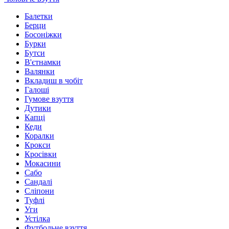
Балетки
Берци
Босоніжки
Бурки
Бутси
В'єтнамки
Валянки
Вкладиш в чобіт
Галоші
Гумове взуття
Дутики
Капці
Кеди
Коралки
Крокси
Кросівки
Мокасини
Сабо
Сандалі
Сліпони
Туфлі
Уги
Устілка
Футбольне взуття