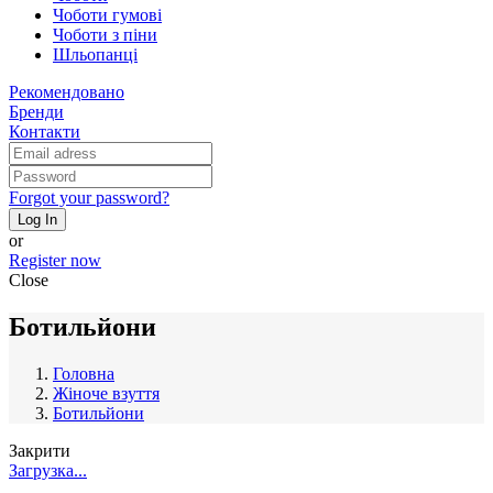
Чоботи гумові
Чоботи з піни
Шльопанці
Рекомендовано
Бренди
Контакти
Forgot your password?
Log In
or
Register now
Close
Ботильйони
Головна
Жіноче взуття
Ботильйони
Закрити
Загрузка...