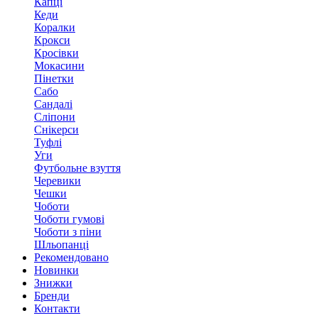
Капці
Кеди
Коралки
Крокси
Кросівки
Мокасини
Пінетки
Сабо
Сандалі
Сліпони
Снікерси
Туфлі
Уги
Футбольне взуття
Черевики
Чешки
Чоботи
Чоботи гумові
Чоботи з піни
Шльопанці
Рекомендовано
Новинки
Знижки
Бренди
Контакти