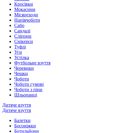
Кросівки
Мокасини
Місяцеходи
Напівчоботи
Сабо
Сандалі
Сліпони
Снікерси
Туфлі
Уги
Устілка
Футбольне взуття
Черевики
Чешки
Чоботи
Чоботи гумові
Чоботи з піни
Шльопанці
Дитяче взуття
Дитяче взуття
Балетки
Босоніжки
Ботильйони