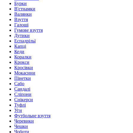
Бурки
В'єтнамки
Валянки
Взуття
Галоші
Гумове взуття
Дутики
Еспадрільї
Капці
Кеди
Коралки
Крокси
Кросівки
Мокасини
Пінетки
Сабо
Сандалі
Сліпони
Снікерси
Туфлі
Уги
Футбольне взуття
Черевики
Чешки
Чоботи