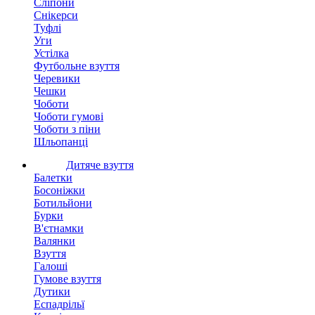
Сліпони
Снікерси
Туфлі
Уги
Устілка
Футбольне взуття
Черевики
Чешки
Чоботи
Чоботи гумові
Чоботи з піни
Шльопанці
Дитяче взуття
Балетки
Босоніжки
Ботильйони
Бурки
В'єтнамки
Валянки
Взуття
Галоші
Гумове взуття
Дутики
Еспадрільї