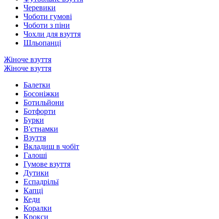
Черевики
Чоботи гумові
Чоботи з піни
Чохли для взуття
Шльопанці
Жіноче взуття
Жіноче взуття
Балетки
Босоніжки
Ботильйони
Ботфорти
Бурки
В'єтнамки
Взуття
Вкладиш в чобіт
Галоші
Гумове взуття
Дутики
Еспадрільї
Капці
Кеди
Коралки
Крокси