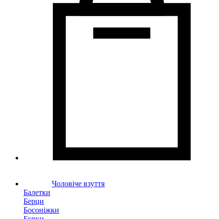
Чоловіче взуття
Балетки
Берци
Босоніжки
Бурки