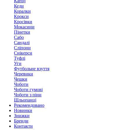
Капці
Кеди
Коралки
Крокси
Кросівки
Мокасини
Пінетки
Сабо
Сандалі
Сліпони
Снікерси
Туфлі
Уги
Футбольне взуття
Черевики
Чешки
Чоботи
Чоботи гумові
Чоботи з піни
Шльопанці
Рекомендовано
Новинки
Знижки
Бренди
Контакти