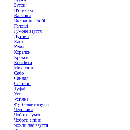
Бутси
В'єтнамки
Валянки
Вкладиш в чобіт
Галоші
Гумове взуття
Дутики
Капці
Кеди
Коралки
Крокси
Кросівки
Мокасини
Сабо
Сандалі
Сліпони
Туфлі
Уги
Устілка
Футбольне взуття
Черевики
Чоботи гумові
Чоботи з піни
Чохли для взуття