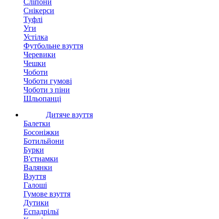
Сліпони
Снікерси
Туфлі
Уги
Устілка
Футбольне взуття
Черевики
Чешки
Чоботи
Чоботи гумові
Чоботи з піни
Шльопанці
Дитяче взуття
Балетки
Босоніжки
Ботильйони
Бурки
В'єтнамки
Валянки
Взуття
Галоші
Гумове взуття
Дутики
Еспадрільї