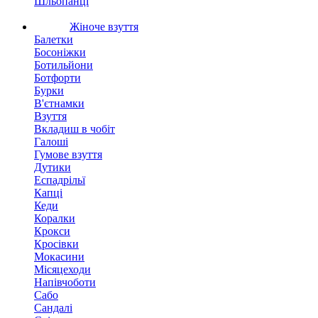
Шльопанці
Жіноче взуття
Балетки
Босоніжки
Ботильйони
Ботфорти
Бурки
В'єтнамки
Взуття
Вкладиш в чобіт
Галоші
Гумове взуття
Дутики
Еспадрільї
Капці
Кеди
Коралки
Крокси
Кросівки
Мокасини
Місяцеходи
Напівчоботи
Сабо
Сандалі