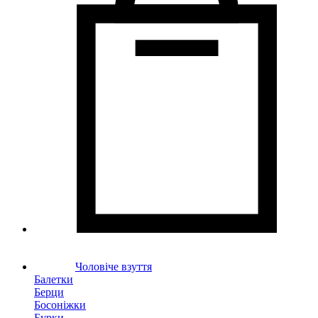
Чоловіче взуття
Балетки
Берци
Босоніжки
Бурки