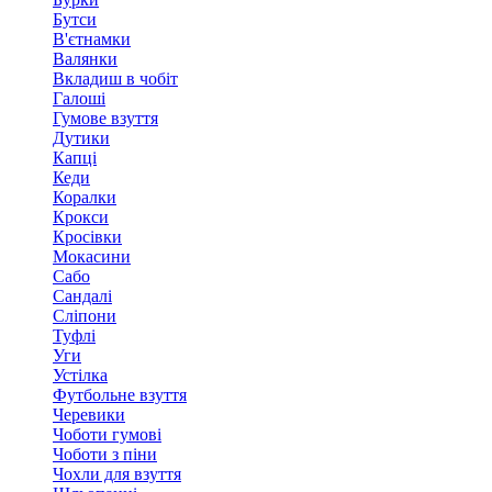
Бутси
В'єтнамки
Валянки
Вкладиш в чобіт
Галоші
Гумове взуття
Дутики
Капці
Кеди
Коралки
Крокси
Кросівки
Мокасини
Сабо
Сандалі
Сліпони
Туфлі
Уги
Устілка
Футбольне взуття
Черевики
Чоботи гумові
Чоботи з піни
Чохли для взуття