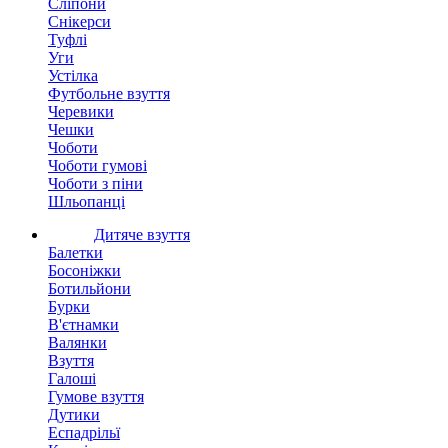
Сліпони
Снікерси
Туфлі
Уги
Устілка
Футбольне взуття
Черевики
Чешки
Чоботи
Чоботи гумові
Чоботи з піни
Шльопанці
Дитяче взуття
Балетки
Босоніжки
Ботильйони
Бурки
В'єтнамки
Валянки
Взуття
Галоші
Гумове взуття
Дутики
Еспадрільї