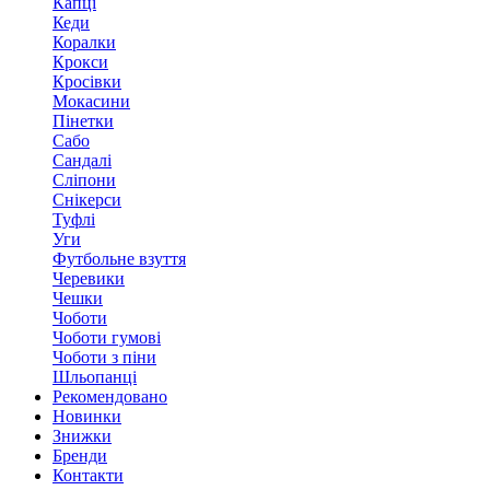
Капці
Кеди
Коралки
Крокси
Кросівки
Мокасини
Пінетки
Сабо
Сандалі
Сліпони
Снікерси
Туфлі
Уги
Футбольне взуття
Черевики
Чешки
Чоботи
Чоботи гумові
Чоботи з піни
Шльопанці
Рекомендовано
Новинки
Знижки
Бренди
Контакти