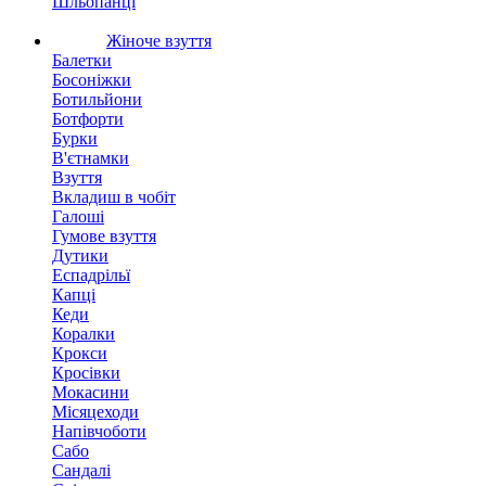
Шльопанці
Жіноче взуття
Балетки
Босоніжки
Ботильйони
Ботфорти
Бурки
В'єтнамки
Взуття
Вкладиш в чобіт
Галоші
Гумове взуття
Дутики
Еспадрільї
Капці
Кеди
Коралки
Крокси
Кросівки
Мокасини
Місяцеходи
Напівчоботи
Сабо
Сандалі