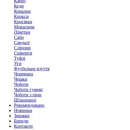
Капці
Кеди
Коралки
Крокси
Кросівки
Мокасини
Пінетки
Сабо
Сандалі
Сліпони
Снікерси
Туфлі
Уги
Футбольне взуття
Черевики
Чешки
Чоботи
Чоботи гумові
Чоботи з піни
Шльопанці
Рекомендовано
Новинки
Знижки
Бренди
Контакти