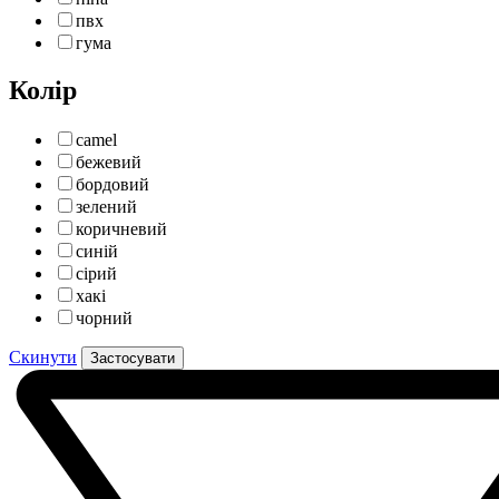
пвх
гума
Колір
camel
бежевий
бордовий
зелений
коричневий
синій
сірий
хакі
чорний
Скинути
Застосувати