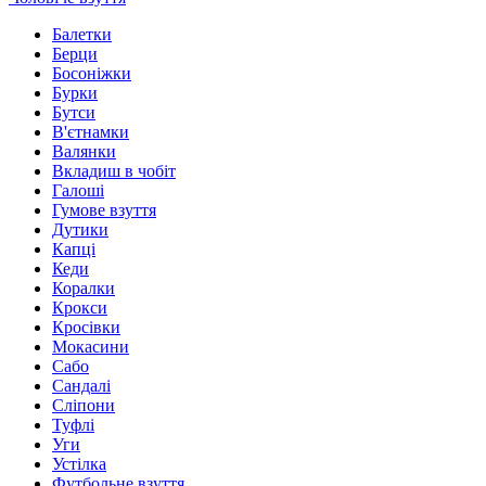
Балетки
Берци
Босоніжки
Бурки
Бутси
В'єтнамки
Валянки
Вкладиш в чобіт
Галоші
Гумове взуття
Дутики
Капці
Кеди
Коралки
Крокси
Кросівки
Мокасини
Сабо
Сандалі
Сліпони
Туфлі
Уги
Устілка
Футбольне взуття