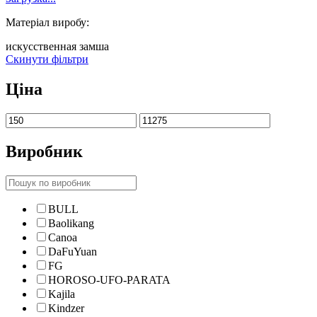
Матеріал виробу:
искусственная замша
Скинути фільтри
Ціна
Виробник
BULL
Baolikang
Canoa
DaFuYuan
FG
HOROSO-UFO-PARATA
Kajila
Kindzer