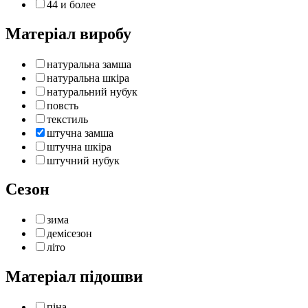
44 и более
Матеріал виробу
натуральна замша
натуральна шкіра
натуральний нубук
повсть
текстиль
штучна замша
штучна шкіра
штучний нубук
Сезон
зима
демісезон
літо
Матеріал підошви
піна