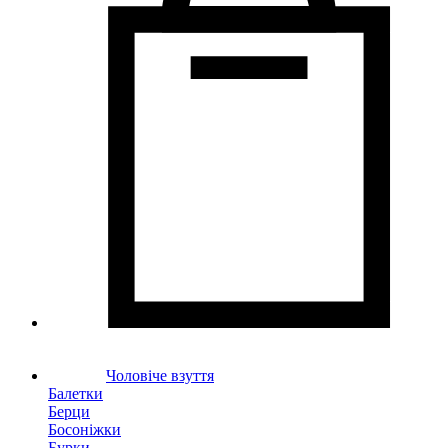
Чоловіче взуття
Балетки
Берци
Босоніжки
Бурки