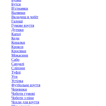
Бутси
В'єтнамки
Валянки
Вкладиш в чобіт
Галоші
Гумове взуття
Дутики
Капці
Кеди
Коралки
Крокси
Кросівки
Мокасини
Сабо
Сандалі
Сліпони
Туфлі
Уги
Устілка
Футбольне взуття
Черевики
Чоботи гумові
Чоботи з піни
Чохли для взуття