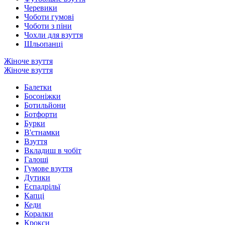
Черевики
Чоботи гумові
Чоботи з піни
Чохли для взуття
Шльопанці
Жіноче взуття
Жіноче взуття
Балетки
Босоніжки
Ботильйони
Ботфорти
Бурки
В'єтнамки
Взуття
Вкладиш в чобіт
Галоші
Гумове взуття
Дутики
Еспадрільї
Капці
Кеди
Коралки
Крокси