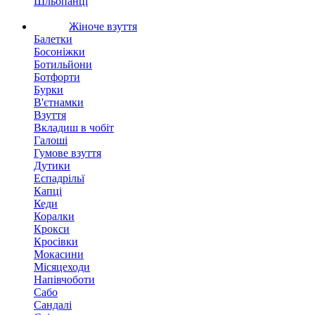
Шльопанці
Жіноче взуття
Балетки
Босоніжки
Ботильйони
Ботфорти
Бурки
В'єтнамки
Взуття
Вкладиш в чобіт
Галоші
Гумове взуття
Дутики
Еспадрільї
Капці
Кеди
Коралки
Крокси
Кросівки
Мокасини
Місяцеходи
Напівчоботи
Сабо
Сандалі