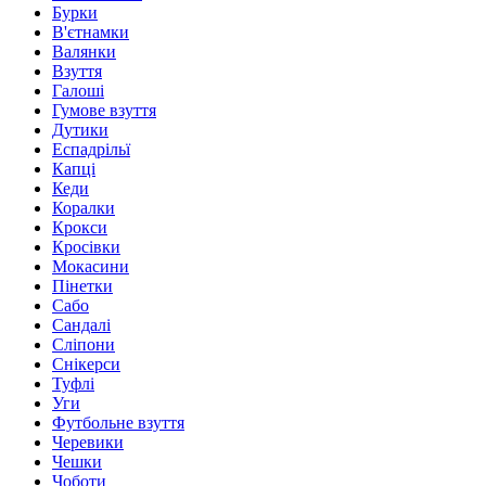
Бурки
В'єтнамки
Валянки
Взуття
Галоші
Гумове взуття
Дутики
Еспадрільї
Капці
Кеди
Коралки
Крокси
Кросівки
Мокасини
Пінетки
Сабо
Сандалі
Сліпони
Снікерси
Туфлі
Уги
Футбольне взуття
Черевики
Чешки
Чоботи