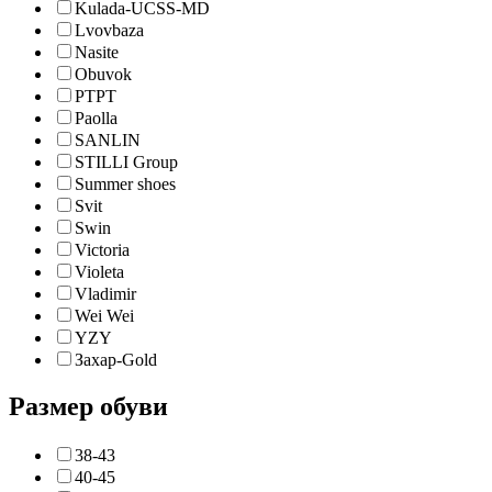
Kulada-UCSS-MD
Lvovbaza
Nasite
Obuvok
PTPT
Paolla
SANLIN
STILLI Group
Summer shoes
Svit
Swin
Victoria
Violeta
Vladimir
Wei Wei
YZY
Захар-Gold
Размер обуви
38-43
40-45