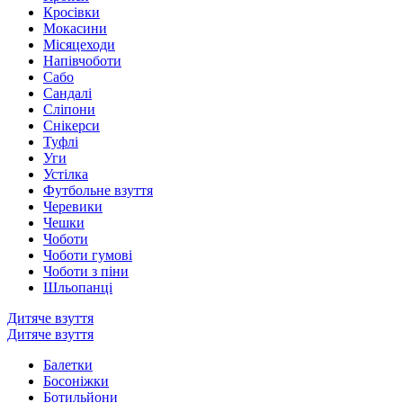
Кросівки
Мокасини
Місяцеходи
Напівчоботи
Сабо
Сандалі
Сліпони
Снікерси
Туфлі
Уги
Устілка
Футбольне взуття
Черевики
Чешки
Чоботи
Чоботи гумові
Чоботи з піни
Шльопанці
Дитяче взуття
Дитяче взуття
Балетки
Босоніжки
Ботильйони