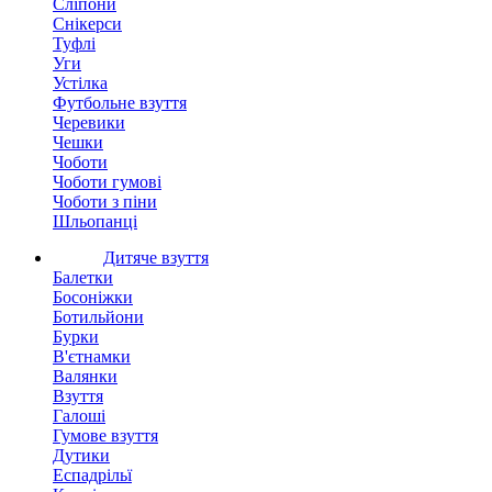
Сліпони
Снікерси
Туфлі
Уги
Устілка
Футбольне взуття
Черевики
Чешки
Чоботи
Чоботи гумові
Чоботи з піни
Шльопанці
Дитяче взуття
Балетки
Босоніжки
Ботильйони
Бурки
В'єтнамки
Валянки
Взуття
Галоші
Гумове взуття
Дутики
Еспадрільї